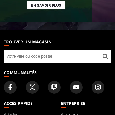
EN SAVOIR PLUS
MAGIC:
THE
TROUVER UN MAGASIN
GATHERING
Trouver
FOOTER
un
magasin
COMMUNAUTÉS
ACCÈS RAPIDE
ENTREPRISE
Articles
À propos