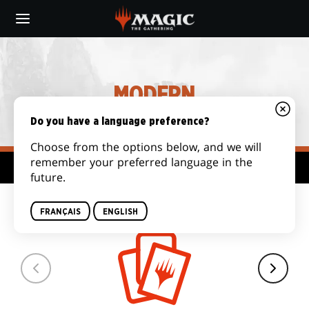
Skip
to
main
content
MODERN
Do you have a language preference?
Choose from the options below, and we will
remember your preferred language in the
Plateforme de formats
future.
TAILLE DE DECK
FRANÇAIS
ENGLISH