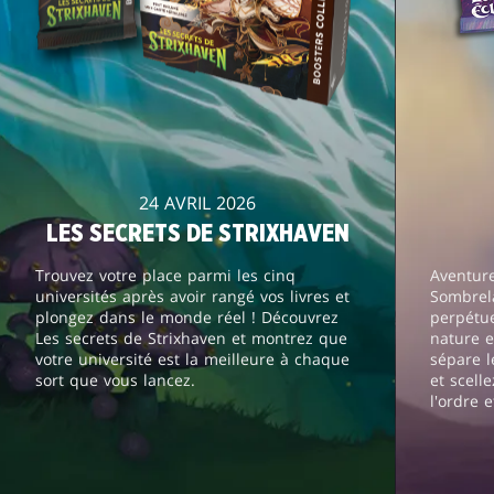
24 AVRIL 2026
LES SECRETS DE STRIXHAVEN
Trouvez votre place parmi les cinq
Aventur
universités après avoir rangé vos livres et
Sombrela
plongez dans le monde réel ! Découvrez
perpétue
Les secrets de Strixhaven et montrez que
nature e
votre université est la meilleure à chaque
sépare l
sort que vous lancez.
et scell
l'ordre e