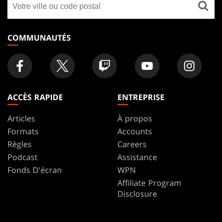
FOOTER
un
magasin
COMMUNAUTÉS
ACCÈS RAPIDE
ENTREPRISE
Articles
À propos
Formats
Accounts
Règles
Careers
Podcast
Assistance
Fonds D'écran
WPN
Affiliate Program
Disclosure