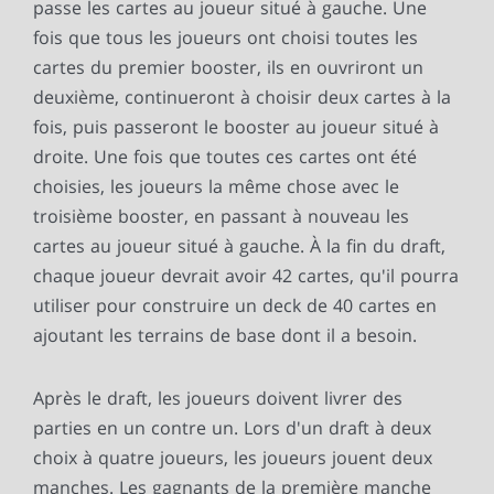
passe les cartes au joueur situé à gauche. Une
fois que tous les joueurs ont choisi toutes les
cartes du premier booster, ils en ouvriront un
deuxième, continueront à choisir deux cartes à la
fois, puis passeront le booster au joueur situé à
droite. Une fois que toutes ces cartes ont été
choisies, les joueurs la même chose avec le
troisième booster, en passant à nouveau les
cartes au joueur situé à gauche. À la fin du draft,
chaque joueur devrait avoir 42 cartes, qu'il pourra
utiliser pour construire un deck de 40 cartes en
ajoutant les terrains de base dont il a besoin.
Après le draft, les joueurs doivent livrer des
parties en un contre un. Lors d'un draft à deux
choix à quatre joueurs, les joueurs jouent deux
manches. Les gagnants de la première manche