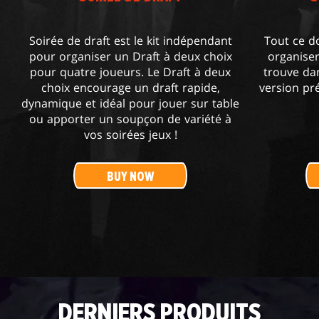
Soirée de draft est le kit indépendant
Tout ce d
pour organiser un Draft à deux choix
organiser
pour quatre joueurs. Le Draft à deux
trouve dan
choix encourage un draft rapide,
version pr
dynamique et idéal pour jouer sur table
ou apporter un soupçon de variété à
vos soirées jeux !
BUY NOW
DERNIERS PRODUITS