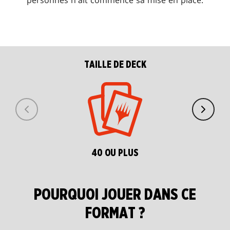
personnes n'ait commencé sa mise en place.
TAILLE DE DECK
40 OU PLUS
POURQUOI JOUER DANS CE
FORMAT ?