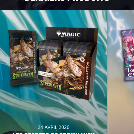
24 AVRIL 2026