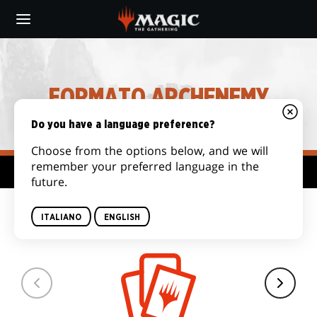
Skip
to
main
MTG
content
ARCHENEMY
FORMATO ARCHENEMY
COMMANDER
Do you have a language preference?
Choose from the options below, and we will
remember your preferred language in the
Hub formato
future.
DIMENSIONI DEL
ITALIANO
ENGLISH
MAZZO