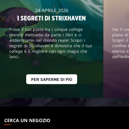
24 APRILE 2026
I SEGRETI DI STRIXHAVEN
Trova il tuo posto tra i cinque college
Hai il c
mentre mettiamo da parte i libri e ci
piano d
addentriamo nel mondo reale! Scopri i
Scopri i
segreti di Strixhaven e dimostra che il tuo
confine 
college è il migliore con ogni magia che
eterna e
lanci.
dell’ord
PER SAPERNE DI PIÙ
MAGIC:
THE
CERCA UN NEGOZIO
GATHERING