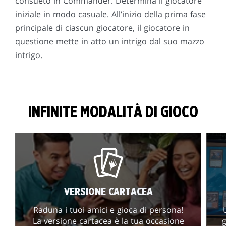
consueto in Commander. Determina il giocatore
iniziale in modo casuale. All’inizio della prima fase
principale di ciascun giocatore, il giocatore in
questione mette in atto un intrigo dal suo mazzo
intrigo.
INFINITE MODALITÀ DI GIOCO
VERSIONE CARTACEA
Raduna i tuoi amici e gioca di persona!
La versione cartacea è la tua occasione
g