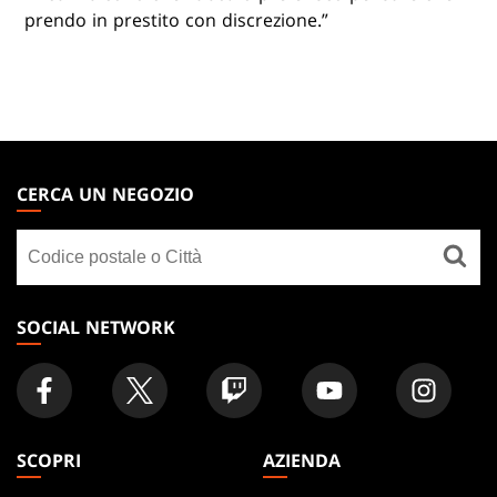
prendo in prestito con discrezione.”
MAGIC:
THE
CERCA UN NEGOZIO
GATHERING
Cerca
FOOTER
un
negozio
SOCIAL NETWORK
SCOPRI
AZIENDA