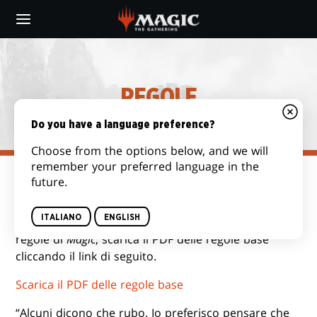
Skip
to
main
content
REGOLE
Do you have a language preference?
Choose from the options below, and we will
remember your preferred language in the
future.
REGOLE BASE
ITALIANO
ENGLISH
Se sei in cerca di un’introduzione generale alle
regole di
Magic
, scarica il PDF delle regole base
cliccando il link di seguito.
Scarica il PDF delle regole base
“Alcuni dicono che rubo. Io preferisco pensare che