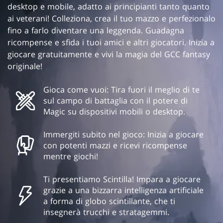
desktop e mobile, adatto ai principianti tanto quanto
ai veterani! Colleziona, crea il tuo mazzo e perfezionalo
fino a farlo diventare una leggenda. Guadagna
ricompense e sfida i tuoi amici e altri giocatori. Inizia a
giocare gratuitamente e vivi la magia del GCC fantasy
originale!
Gioca come vuoi: Tira fuori il meglio di te
sul campo di battaglia con il potere di
Magic su dispositivi mobili o desktop.
Immergiti subito nel gioco: Inizia a giocare
con potenti mazzi e ricevi ricompense
mentre giochi!
Ti presentiamo Scintilla! Impara a giocare
grazie a una bizzarra intelligenza artificiale
a forma di globo scintillante, che ti
insegnerà trucchi e stratagemmi.