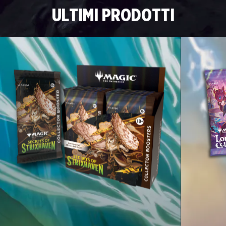
ULTIMI PRODOTTI
Clicca sull’icona delle Opzioni (l’ingranaggio)
nell’angolo in alto a sinistra della schermata,
poi seleziona Account.
Nella schermata dell’account, seleziona Salta
il tutorial e conferma la tua scelta.
Una volta selezionato il tuo avatar, clicca
l’icona dell’ingranaggio e seleziona Salta la
visita per sbloccare tutte le modalità di
gioco.