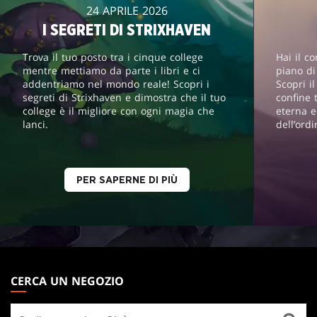
24 APRILE 2026
I SEGRETI DI STRIXHAVEN
Trova il tuo posto tra i cinque college
Hai il c
mentre mettiamo da parte i libri e ci
piano d
addentriamo nel mondo reale! Scopri i
Scopri i
segreti di Strixhaven e dimostra che il tuo
confine 
college è il migliore con ogni magia che
eterna e
lanci.
dell’ord
PER SAPERNE DI PIÙ
MAGIC:
THE
CERCA UN NEGOZIO
GATHERING
Cerca