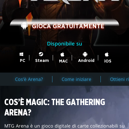
GIOCA GRATUITAMENTE
Disponibile su
Steam
PC
Android
MAC
iOS
Cos’è Arena?
Come iniziare
Ottieni 
COS’È MAGIC: THE GATHERING
ARENA?
MTG Arena è un gioco digitale di carte collezionabili su