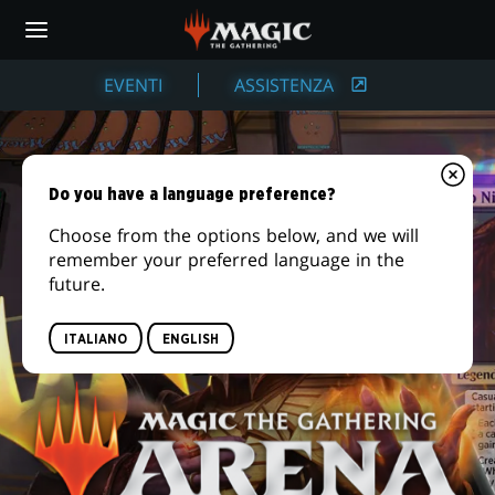
Skip
to
main
COME
content
EVENTI
ASSISTENZA
GIOCARE
SU
Do you have a language preference?
MTG
Choose from the options below, and we will
ARENA
remember your preferred language in the
future.
ITALIANO
ENGLISH