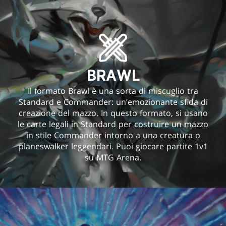
BRAWL
Il formato Brawl è una sorta di miscuglio tra
Standard e Commander: un’emozionante sfida di
creazione del mazzo. In questo formato, si usano
le carte legali in Standard per costruire un mazzo
in stile Commander intorno a una creatura o
planeswalker leggendari. Puoi giocare partite 1v1
su MTG Arena.