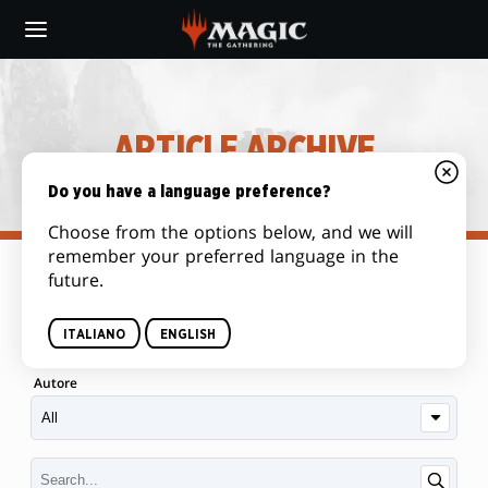
Skip
to
main
content
ARTICLE ARCHIVE
Do you have a language preference?
Choose from the options below, and we will
remember your preferred language in the
future.
Categoria
ITALIANO
ENGLISH
Autore