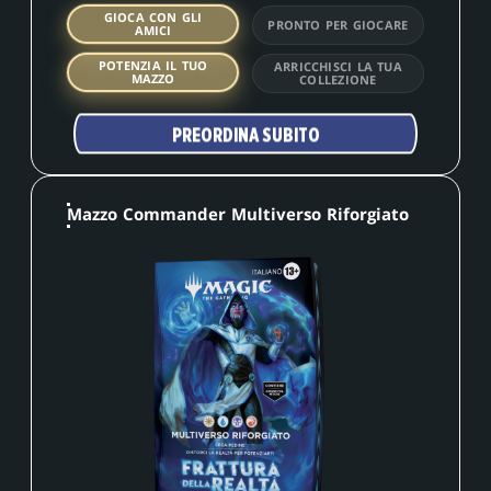
GIOCA CON GLI
PRONTO PER GIOCARE
AMICI
POTENZIA IL TUO
ARRICCHISCI LA TUA
MAZZO
COLLEZIONE
PREORDINA SUBITO
Mazzo Commander Multiverso Riforgiato