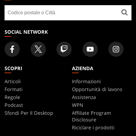
GATHERING
Cerca
FOOTER
un
negozio
SOCIAL NETWORK
SCOPRI
AZIENDA
Articoli
Informazioni
Formati
Opportunità di lavoro
Regole
Assistenza
Podcast
WPN
Sfondi Per Il Desktop
Affiliate Program
Disclosure
Riciclare i prodotti