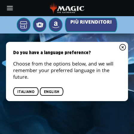
Skip
to
main
PIÙ RIVENDITORI
content
Il
TCGPLAYER
AMAZON
tuo
REALITY
negozio
di
FRACTURE
Do you have a language preference?
zona
Choose from the options below, and we will
remember your preferred language in the
future.
ITALIANO
ENGLISH