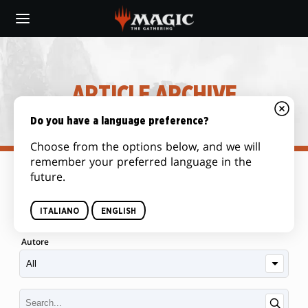
Skip
to
main
content
ARTICLE ARCHIVE
Do you have a language preference?
Choose from the options below, and we will
remember your preferred language in the
future.
Categoria
ITALIANO
ENGLISH
Autore