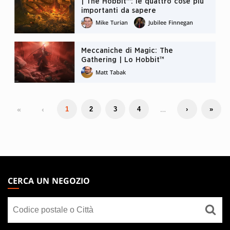
| The Hobbit™: le quattro cose più
importanti da sapere
Mike Turian
Jubilee Finnegan
Meccaniche di Magic: The
Gathering | Lo Hobbit™
Matt Tabak
«
‹
…
1
2
3
4
›
»
MAGIC:
THE
CERCA UN NEGOZIO
GATHERING
Cerca
FOOTER
un
negozio