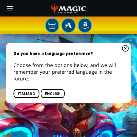
Skip
to
main
content
Il
MTG
AMAZON
tuo
ARENA
AETHERDRIFT
negozio
di
Do you have a language preference?
zona
Choose from the options below, and we will
remember your preferred language in the
future.
ITALIANO
ENGLISH