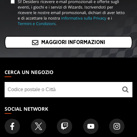
Sì! Desidero ricevere e-mail promozionali e offerte sugli
eventi, i giochi e i servizi di Wizards. Iscrivendoti per
ricevere le nostre email promozionali, dichiari di aver letto
e di accettare la nostra
Informativa sulla Privacy
e i
Termini e Condizioni
.
MAGGIORI INFORMAZIONI
MAGIC:
THE
CERCA UN NEGOZIO
GATHERING
Cerca
FOOTER
un
negozio
SOCIAL NETWORK