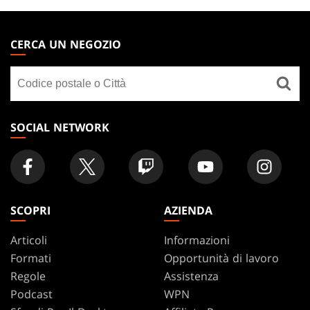
MAGIC:
THE
CERCA UN NEGOZIO
GATHERING
Cerca
FOOTER
un
negozio
SOCIAL NETWORK
SCOPRI
AZIENDA
Articoli
Informazioni
Formati
Opportunità di lavoro
Regole
Assistenza
Podcast
WPN