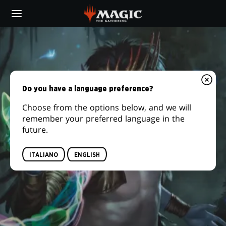
Skip
to
main
content
Do you have a language preference?
Choose from the options below, and we will
remember your preferred language in the
future.
ITALIANO
ENGLISH