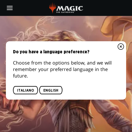
Skip
to
main
content
Do you have a language preference?
Choose from the options below, and we will
remember your preferred language in the
future.
ITALIANO
ENGLISH