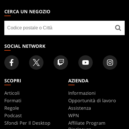
MAGIC:
THE
CERCA UN NEGOZIO
GATHERING
Cerca
FOOTER
un
negozio
SOCIAL NETWORK
SCOPRI
AZIENDA
Articoli
Informazioni
Formati
Opportunità di lavoro
Regole
Assistenza
Podcast
WPN
Sfondi Per Il Desktop
Affiliate Program