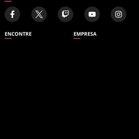
ENCONTRE
EMPRESA
Artigos
Sobre
Formatos
Contas
Regras
Carreiras
Podcasts
Suporte
Papéis De Parede
WPN
Affiliate Program
Disclosure
MAGIC
MARCAS
Magic: The Gathering
Dungeons & Dragons
MTG Arena
Duel Masters