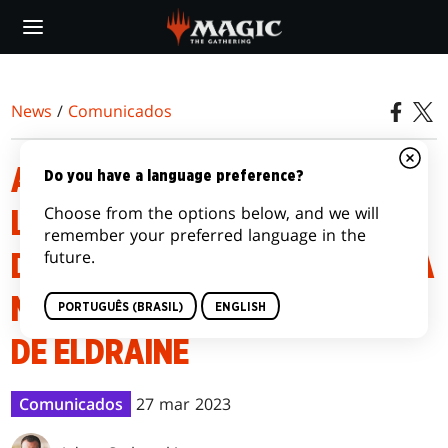
Skip
to
main
content
News
/
Comunicados
ATUALIZAÇÕES SOBRE O PRÉ-
Do you have a language preference?
Choose from the options below, and we will
LANÇAMENTO DE O SENHOR
remember your preferred language in the
future.
DOS ANÉIS: CONTOS DA TERRA
MÉDIA™ E TERRAS SELVAGENS
PORTUGUÊS (BRASIL)
ENGLISH
DE ELDRAINE
Comunicados
27 mar 2023