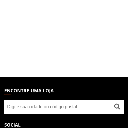
MAGIC:
THE
ENCONTRE UMA LOJA
GATHERING
Encontre
FOOTER
uma
loja
SOCIAL