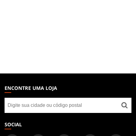
MAGIC:
THE
ENCONTRE UMA LOJA
GATHERING
Encontre
FOOTER
uma
loja
SOCIAL