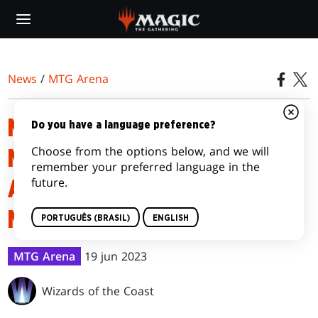
Skip
to
main
content
News
/
MTG Arena
NOTAS DE LANÇAMENTO DO
Do you have a language preference?
Choose from the options below, and we will
MTG ARENA – O SENHOR DOS
remember your preferred language in the
future.
ANÉIS: CONTOS DA TERRA
MÉDIA™
PORTUGUÊS (BRASIL)
ENGLISH
MTG Arena
19 jun 2023
Wizards of the Coast