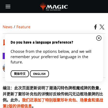
Skip
to
main
content
News
/
Feature
收集魔戒：中洲传说™
Do you have a language preference?
Choose from the options below, and we will
Feature
2023-09-22
remember your preferred language in the
future.
Mike Turian
Adam Styborski
简体中文
ENGLISH
编注：此次页面更新说明了潮涌闪特色牌框魔戒牌的数量，
并更新了聚珍补充包的详情好反映传统闪无边框场景牌的比
例。此外，
我们还添加了特别版聚珍补充包、场景盒和速战
第2版的详细信息
。