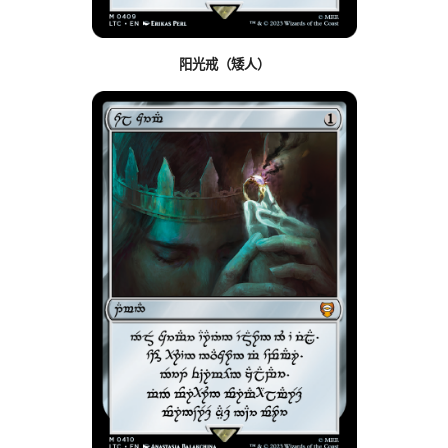
阳光戒（矮人）