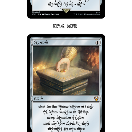
阳光戒（妖精）