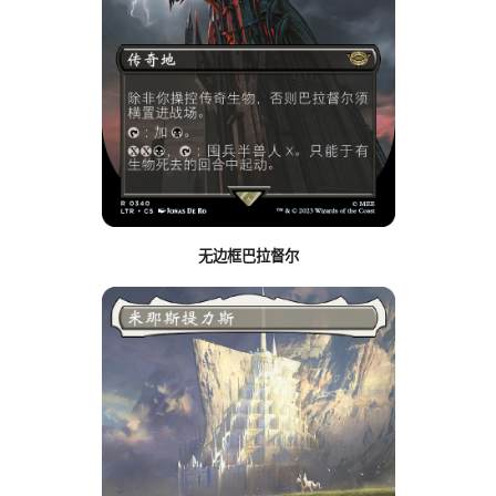
无边框巴拉督尔