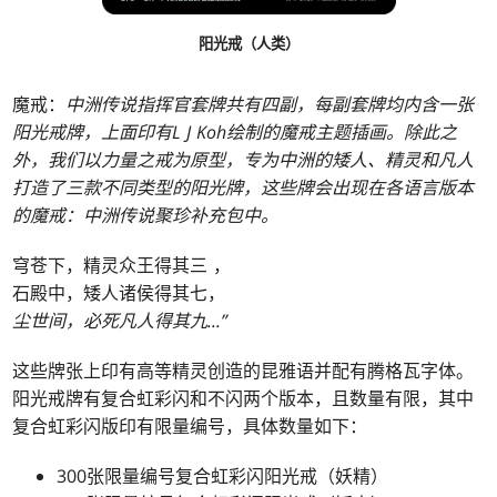
阳光戒（人类）
魔戒：
中洲传说指挥官套牌共有四副，每副套牌均内含一张
阳光戒牌，上面印有L J Koh绘制的魔戒主题插画。除此之
外，我们以力量之戒为原型，专为中洲的矮人、精灵和凡人
打造了三款不同类型的阳光牌，这些牌会出现在各语言版本
的魔戒：
中洲传说聚珍补充包中。
穹苍下，精灵众王得其三 ，
石殿中，矮人诸侯得其七，
尘世间，必死凡人得其九
...
”
这些牌张上印有高等精灵创造的昆雅语并配有腾格瓦字体。
阳光戒牌有复合虹彩闪和不闪两个版本，且数量有限，其中
复合虹彩闪版印有限量编号，具体数量如下：
300张限量编号复合虹彩闪阳光戒（妖精）