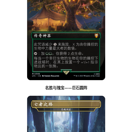
名胜与瑰宝——巨石圆阵