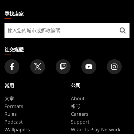
MAGIC:
THE
尋找店家
GATHERING
尋
FOOTER
找
店
家
社交媒體
常用
公司
文章
About
Formats
帐号
Rules
Careers
Podcast
Support
Wallpapers
Wizards Play Network