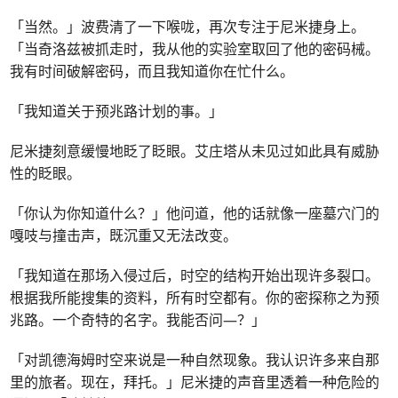
「当然。」波费清了一下喉咙，再次专注于尼米捷身上。
「当奇洛兹被抓走时，我从他的实验室取回了他的密码械。
我有时间破解密码，而且我知道你在忙什么。
「我知道关于预兆路计划的事。」
尼米捷刻意缓慢地眨了眨眼。艾庄塔从未见过如此具有威胁
性的眨眼。
「你认为你知道什么？」他问道，他的话就像一座墓穴门的
嘎吱与撞击声，既沉重又无法改变。
「我知道在那场入侵过后，时空的结构开始出现许多裂口。
根据我所能搜集的资料，所有时空都有。你的密探称之为预
兆路。一个奇特的名字。我能否问—？」
「对凯德海姆时空来说是一种自然现象。我认识许多来自那
里的旅者。现在，拜托。」尼米捷的声音里透着一种危险的