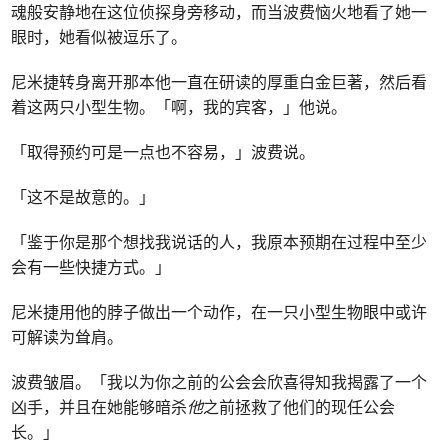
魂般安静地在这位侦探身旁移动，而当波费恼火地看了她一
眼时，她看似被逗乐了。
尼米捷转身离开那本他一直在研读的厚重白金巨著，然后看
着这两只小型生物。「啊，我的宾客，」他说。
「取得预约可是一点也不容易，」波费说。
「这不是故意的。」
「鉴于你是那个想找我说话的人，我原本预期在过程中至少
会有一些快捷方式。」
尼米捷用他的脖子做出一个动作，在一只小型生物眼中或许
可解读为耸肩。
波费皱眉。「我以为你之前的公会会欣喜得知我揭露了一个
凶手，并且在她能够暗杀
他
之前拯救了他们的现任公会
长。」