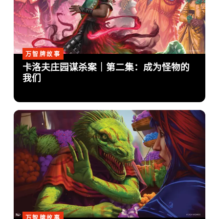
万智牌故事
卡洛夫庄园谋杀案｜第二集：成为怪物的
我们
万智牌故事