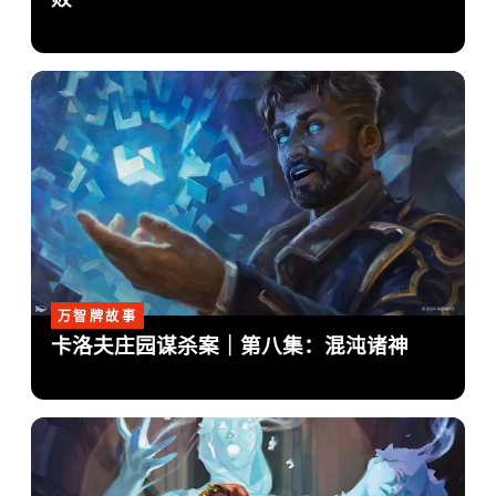
万智牌故事
卡洛夫庄园谋杀案｜第八集：混沌诸神