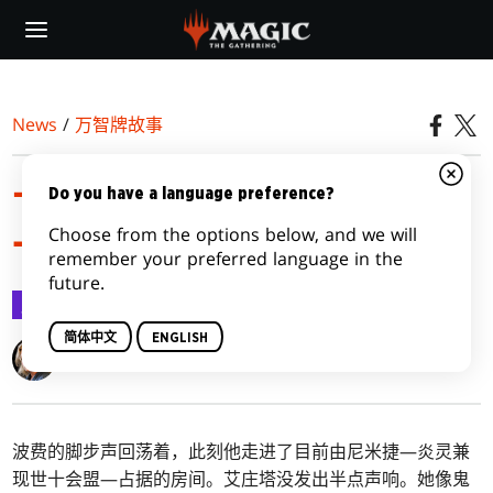
Skip
to
main
content
News
/
万智牌故事
卡洛夫庄园谋杀案｜第十
Do you have a language preference?
Choose from the options below, and we will
一集：征兆与预兆
remember your preferred language in the
future.
万智牌故事
2024-02-14
简体中文
ENGLISH
Seanan McGuire
波费的脚步声回荡着，此刻他走进了目前由尼米捷—炎灵兼
现世十会盟—占据的房间。艾庄塔没发出半点声响。她像鬼