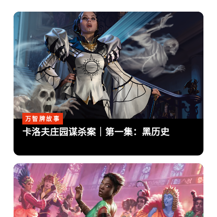
万智牌故事
卡洛夫庄园谋杀案｜第一集：黑历史