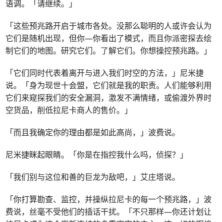
语调。「请继续。」
「这些预兆路开启于城市各处。没那么聪明的人或许会认为
它们是随机出现，但你—你看出了模式，而且你派密探去绘
制它们的地图。研究它们。了解它们。你想操控预兆路。」
「它们同时代表着离开与进入我们时空的方法，」尼米捷
说。「身为现世十会盟，它们就是我的职责。人们能够利用
它们来窥探我们的安全漏洞，激发不满情绪，或偷渡外界时
空货品，削低拉尼卡商人的售价。」
「而且我确定你的理由都是如此高尚，」波费说。
尼米捷眯起眼睛。「你是在指控我什么吗，侦探？」
「我们别与这位和善的巨龙为敌吧，」艾庄塔说。
「你打算勘查、监控，并操纵拉尼卡的每一个预兆路，」波
费说，丝毫不受他们的插话干扰。「不只那样—你还计划让