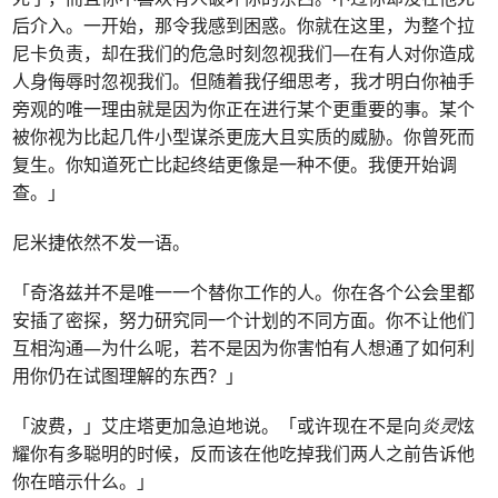
后介入。一开始，那令我感到困惑。你就在这里，为整个拉
尼卡负责，却在我们的危急时刻忽视我们—在有人对你造成
人身侮辱时忽视我们。但随着我仔细思考，我才明白你袖手
旁观的唯一理由就是因为你正在进行某个更重要的事。某个
被你视为比起几件小型谋杀更庞大且实质的威胁。你曾死而
复生。你知道死亡比起终结更像是一种不便。我便开始调
查。」
尼米捷依然不发一语。
「奇洛兹并不是唯一一个替你工作的人。你在各个公会里都
安插了密探，努力研究同一个计划的不同方面。你不让他们
互相沟通—为什么呢，若不是因为你害怕有人想通了如何利
用你仍在试图理解的东西？」
「波费，」艾庄塔更加急迫地说。「或许现在不是向
炎灵
炫
耀你有多聪明的时候，反而该在他吃掉我们两人之前告诉他
你在暗示什么。」