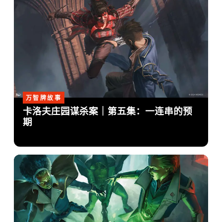
万智牌故事
卡洛夫庄园谋杀案｜第五集：一连串的预
期