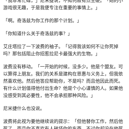
「我非常忙碌，」尼米捷说，不知何故有点生硬。「她的小
游戏很无趣，于是我便专注在重要的事情上。」
「啊。奇洛兹为你工作的那个计划。」
「你知道什么关于奇洛兹的事？」
艾庄塔拉了一下波费的袖子。「记得我该如何不让你死掉
吗？那包括阻止你招惹拉尼卡最强大的生物。」
波费没有移动。「一开始的时候，没多少。他是个盟友。可
以算得上朋友。我们的关系是建构在恩惠与义务上，但我依
然喜欢他。然后他答应帮助你，不是吗？而且他因此而死。
有什么计划值得他付出生命？他是个小心谨慎的人。如果他
没感受到其必要性，他不会承担那种风险。」
尼米捷什么也没说。
波费将此视为要他继续说的提示：「但他替你工作，然后他
死了，而且你不喜欢有人破坏你的东西。不过你却没在他死