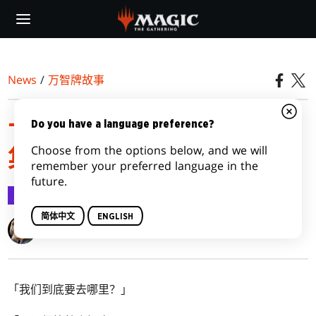
Skip
to
main
content
News
/
万智牌故事
卡洛夫庄园谋杀案｜第六
Do you have a language preference?
Choose from the options below, and we will
集：灵光乍现
remember your preferred language in the
future.
万智牌故事
2024-01-12
简体中文
ENGLISH
Seanan McGuire
「我们到底要去哪里？」