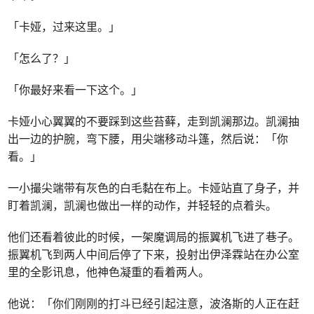
「卡娅，过来这里。」
「怎么了？」
「你最好来看一下这个。」
卡娅小心翼翼的不要踩到这些苔藓，走到凯澜那边。凯澜抽
出一边的护腕，弯下腰，用尖端移动斗篷，然后说：「你
看。」
一小撮尖端带有灰色的白毛黏在布上。卡娅站直了身子，并
盯着凯澜，凯澜也做出一样的动作，并轻轻的点着头。
他们还看着彼此的时候，一架魔调局的振翼机飞进了巷子。
振翼机飞到两人中间后停了下来，投射出伊泽霖站在办公室
里的全影讯息，他神色凝重的看着两人。
他说：「你们刚刚的打斗已经引起注意，波洛斯的人正在赶