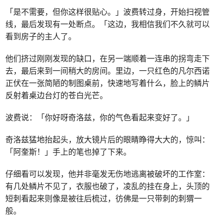
「是不需要，但你这样很贴心。」波费转过身，开始扫视管
线，最后发现有一处断点。「这边，我相信我们不久就可以
看到房子的主人了。
他们挤过刚刚发现的缺口，在另一端顺着一连串的拐弯走下
去，最后来到一间稍大的房间。里边，一只红色的凡尔西诺
正伏在一张简陋的制图桌前，快速地写着什么，脸上的鳞片
反射着桌边台灯的苍白光芒。
波费说：「你好呀奇洛兹，你的气色看起来变好了。」
奇洛兹猛地抬起头，放大镜片后的眼睛睁得大大的，惊叫：
「阿奎斯！」手上的笔也掉了下来。
仔细看可以发现，他并非毫发无伤地逃离被破坏的工作室：
有几处鳞片不见了，衣服也破了，凌乱的挂在身上，头顶的
短刺看起来则像是被往后梳过，彷佛是一只带刺的刺猬一
般。