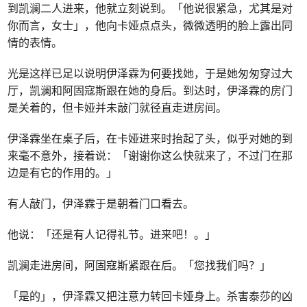
到凯澜二人进来，他就立刻说到。「他说很紧急，尤其是对
你而言，女士」，他向卡娅点点头，微微透明的脸上露出同
情的表情。
光是这样已足以说明伊泽霖为何要找她，于是她匆匆穿过大
厅，凯澜和阿固寇斯跟在她的身后。到达时，伊泽霖的房门
是关着的，但卡娅并未敲门就径直走进房间。
伊泽霖坐在桌子后，在卡娅进来时抬起了头，似乎对她的到
来毫不意外，接着说：「谢谢你这么快就来了，不过门在那
边是有它的作用的。」
有人敲门，伊泽霖于是朝着门口看去。
他说：「还是有人记得礼节。进来吧！。」
凯澜走进房间，阿固寇斯紧跟在后。「您找我们吗？」
「是的」，伊泽霖又把注意力转回卡娅身上。杀害泰莎的凶