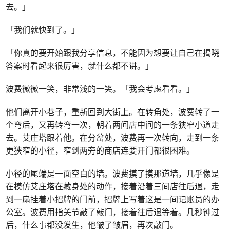
去。」
「我们就快到了。」
「你真的要开始跟我分享信息，不能因为想要让自己在揭晓
答案时看起来很厉害，就什么都不讲。」
波费微微一笑，非常浅的一笑。「我会考虑看看。」
他们离开小巷子，重新回到大街上。在转角处，波费转了一
个弯后，又再转弯一次，朝着两间店中间的一条狭窄小道走
去。艾庄塔跟着他。在分岔处，波费再一次转向，走到一条
更狭窄的小径，窄到两旁的商店连要开门都很困难。
小径的尾端是一面空白的墙。波费摸了摸那道墙，几乎像是
在模仿艾庄塔在藏身处的动作，接着沿着三间店往后退，走
到一扇挂着小招牌的门前，招牌上写着这是一间记账员的办
公室。波费用指关节敲了敲门，接着往后退等着。几秒钟过
后，什么事都没发生，他皱了皱眉，再次敲门。