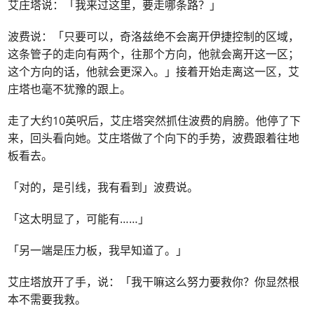
艾庄塔说：「我来过这里，要走哪条路？」
波费说：「只要可以，奇洛兹绝不会离开伊捷控制的区域，
这条管子的走向有两个，往那个方向，他就会离开这一区；
这个方向的话，他就会更深入。」接着开始走离这一区，艾
庄塔也毫不犹豫的跟上。
走了大约10英呎后，艾庄塔突然抓住波费的肩膀。他停了下
来，回头看向她。艾庄塔做了个向下的手势，波费跟着往地
板看去。
「对的，是引线，我有看到」波费说。
「这太明显了，可能有……」
「另一端是压力板，我早知道了。」
艾庄塔放开了手，说：「我干嘛这么努力要救你？你显然根
本不需要我救。