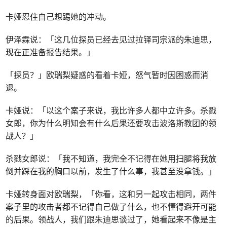
卡娅忍住自己想踢她的冲动。
伊泽霖说：「这几位探员已经去见过拉铎司宗派的朱迪思，
现在正准备报告结果。」
「探员？」欧瑞梨疑惑的看着卡娅，怒气暂时因困惑而消
退。
卡娅说：「以这个案子来说，我比许多人都中立许多。杀戮
女郎，你为什么明知会有什么后果还要攻击波洛斯教团的领
战人？」
杀戮女郎说：「我不知道，我完全不记得在她用扫腿将我放
倒并踩在我的胸口以前，发生了什么事，我甚至没拿钱。」
卡娅转身面对欧瑞梨，「你看，这和另一起攻击相同，两件
案子里的攻击者都不记得自己做了什么，也不懂得避开可能
的后果。领战人，我们跟朱迪思谈过了，她看起来不像是主