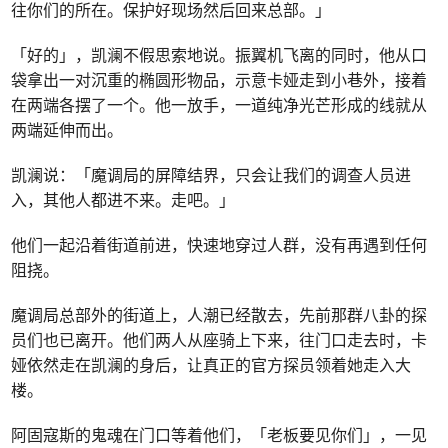
往你们的所在。保护好现场然后回来总部。」
「好的」，凯澜不假思索地说。振翼机飞离的同时，他从口
袋拿出一对沉重的椭圆形物品，示意卡娅走到小巷外，接着
在两端各摆了一个。他一放手，一道纯净光芒形成的线就从
两端延伸而出。
凯澜说：「魔调局的屏障结界，只会让我们的调查人员进
入，其他人都进不来。走吧。」
他们一起沿着街道前进，快速地穿过人群，没有再遇到任何
阻挠。
魔调局总部外的街道上，人潮已经散去，先前那群八卦的探
员们也已离开。他们两人从座骑上下来，往门口走去时，卡
娅依然走在凯澜的身后，让真正的官方探员领着她走入大
楼。
阿固寇斯的鬼魂在门口等着他们，「老板要见你们」，一见