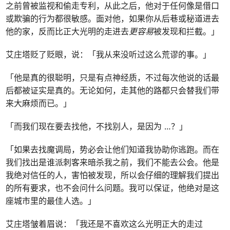
之前曾被监视和偷走专利，从此之后，他对于任何像是借口
或欺骗的行为都很敏感。面对他，如果你从后巷或秘道进去
他的家，反而比正大光明的走进去
更容易
被发现和拦截。」
艾庄塔贬了贬眼，说：「我从来没听过这么荒谬的事。」
「他是真的很聪明，只是有点神经质，不过每次他说的话最
后都被证实是真的。无论如何，走其他的路都只会替我们带
来大麻烦而已。」
「而我们现在要去找他，不找别人，是因为 …？」
「如果去找魔调局，势必会让他们知道我协助你逃跑。而在
我们找出是谁派刺客来暗杀我之前，我们不能去公会。他是
我绝对信任的人，害怕被发现，所以会仔细的理解我们提出
的所有要求，也不会问什么问题。我可以保证，他绝对是这
座城市里的最佳人选。」
艾庄塔皱着眉说：「我还是不喜欢这么光明正大的走过