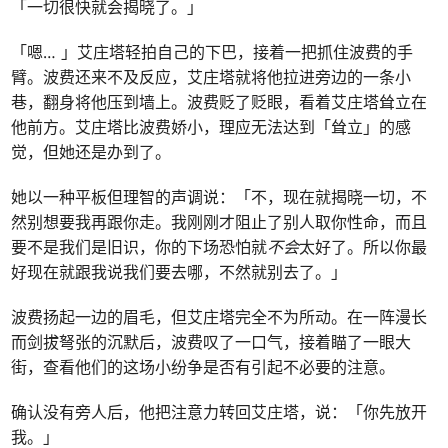
「一切很快就会揭晓了。」
「嗯… 」艾庄塔轻拍自己的下巴，接着一把抓住波费的手
臂。波费还来不及反应，艾庄塔就将他拉进旁边的一条小
巷，翻身将他压到墙上。波费贬了贬眼，看着艾庄塔耸立在
他前方。艾庄塔比波费娇小，理应无法达到「耸立」的感
觉，但她还是办到了。
她以一种平板但理智的声调说：「不，现在就揭晓一切，不
然别想要我再跟你走。我刚刚才阻止了别人取你性命，而且
要不是我们是旧识，你的下场恐怕就
不会
太好了。所以你最
好现在就跟我说我们要去哪，不然就别去了。」
波费扬起一边的眉毛，但艾庄塔完全不为所动。在一阵漫长
而剑拔弩张的沉默后，波费叹了一口气，接着瞄了一眼大
街，查看他们的这场小纷争是否有引起不必要的注意。
确认没有旁人后，他把注意力转回艾庄塔，说：「你先放开
我。」