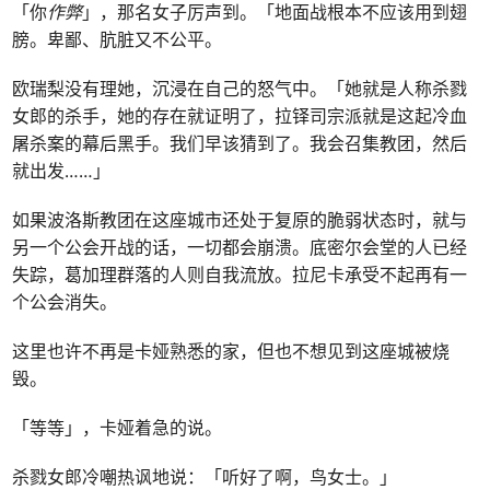
「你
作弊
」，那名女子厉声到。「地面战根本不应该用到翅
膀。卑鄙、肮脏又不公平。
欧瑞梨没有理她，沉浸在自己的怒气中。「她就是人称杀戮
女郎的杀手，她的存在就证明了，拉铎司宗派就是这起冷血
屠杀案的幕后黑手。我们早该猜到了。我会召集教团，然后
就出发……」
如果波洛斯教团在这座城市还处于复原的脆弱状态时，就与
另一个公会开战的话，一切都会崩溃。底密尔会堂的人已经
失踪，葛加理群落的人则自我流放。拉尼卡承受不起再有一
个公会消失。
这里也许不再是卡娅熟悉的家，但也不想见到这座城被烧
毁。
「等等」，卡娅着急的说。
杀戮女郎冷嘲热讽地说：「听好了啊，鸟女士。」