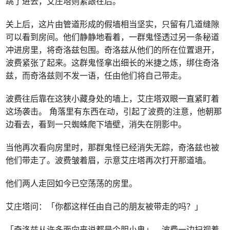
跳了进去，艾庄塔则紧跟在后。
关上后，这片由管道形成的假墙相当坚实，只留有几道缝隙
可以看到房间。他们静静地看着，一群鬼怪透过另一条秘道
冲进房里，将奇洛兹包围。奇洛兹从他们的所在位置退开，
波费紧张了起来。这群鬼怪拿出细长的米捷之炼，绑住奇洛
兹，而奇洛兹则不发一语，任由他们将自己带走。
波费往后靠在这狭小藏身处的墙上，艾庄塔双眼一直紧盯着
这场袭击。 角落里有东西在动，引起了波费的注意，他朝那
边看去，看到一只蜘蛛爬下墙壁，消失在阴影中。
当他再次看向房里时，那群鬼怪已经消失无踪，奇洛兹也被
他们带走了。波费皱着眉，示意艾庄塔再次打开那道墙。
他们两人走回如今已空荡荡的房里。
艾庄塔问：「你都这样任由自己的朋友被带走的吗？」
「奇洛兹从许多面向来说都是个胆小鬼」，波费一边扫视着