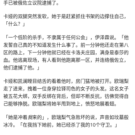
手已被俄佐立议院逮捕了。
卡娅的双腿突然发软，她于是赶紧抓住书架的边撑住自己，
「什么？」
「一个低阶的杀手，不隶属于任何公会」，伊泽霖说。「他
发誓自己真的不知道发生什么事了。前一分钟他还走在第八
区的路上，下一分钟他就已经在卡洛夫庄园，满身是泰莎的
血。他逃离现场，有人看到他跑离那一区，并连络俄佐立，
他们逮捕了他。」
卡娅和凯澜瞠目结舌的看着他时，房门猛地被打开。欧瑞梨
走了进来，拽着一位身穿拉铎司色的女子的头发。这名女子
被五花大绑，双手反绑在背后，但却不断反抗，彷佛觉得自
己能够挣脱。欧瑞梨将她半甩到地上，愤怒地展着翅。
「她是冲着
我
来的」，欧瑞梨气急败坏的说，声音如坟墓般
冰冷。「在我挡下她前，她已经杀了我的10个守卫。」