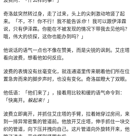
奇洛兹突然转过身，走了过来，头上的尖刺激动地竖了起
来。「不，不！你不行！我不能告诉
你
！我可以跟伊泽霖
说，只有伊泽霖。你能在不被发现的情况下带我去见他吗？
哦，伟大的侦探，这你也能办到吗？」
他说话的语气一点也不像在赞美，而是尖锐的讽刺。艾庄塔
看向波费，想看他如何反应。
波费的表情没有丝毫变化，就连通道里传来朝着他们所在位
置急奔而来的脚步声时，也没有变化。奇洛兹瞪大了双眼。
他低语：「他们来了」，接着用比较和缓的语气命令到：
「快离开。
躲起来！
」
波费立即离开，并抓住艾庄塔的手臂，拉着她穿过房间，来
到一排异常密集的管道前。他放开艾庄塔，伸手抓住一块交
织的管道，向下压并拽向自己。这片管道向外旋转开来，他