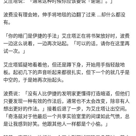
艾庄塔说：「通常这种时候你应该要说『谢谢』。」
波费没有理会她，伸手将地毯的边翻了过来 …却什么都没
有。
「你的暗门是伊捷的手法」艾庄塔正在将书架放好时，波费
一边这么说着，一边再次站起。「可以的话，请你在这里再
试一次。」
艾庄塔狐疑地看着他，但还是蹲下身，开始用手指轻敲地
板。起初几下的声音听起来都很扎实，但下一个的就几乎是
中空的，于是她再次抬起头。
波费说：「没有人比伊捷的发明家更懂得打造暗道，但他们
只要发现一种有效的作法后，通常也不太会改变，除非有人
想出更好的作法。」接着后退了一步，为艾庄塔让出空间。
「奇洛兹对于他最后一个共享实验室里的间谍如此气愤，总
是让我感到好笑。他跟其他人一样都是个小偷。」