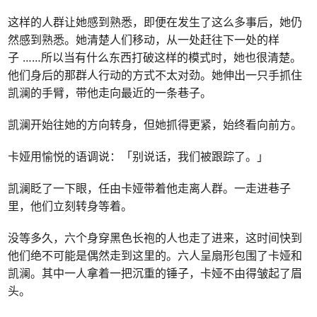
这样的人群让她感到熟悉，即便在发生了这么多事后，她仍
然感到熟悉。她清楚人们移动，从一处赶往下一处的样
子 ……所以当有什么东西打破这样的模式时，她也很清楚。
他们身后的那群人行动的方式不太对劲。她伸出一只手抓住
凯澜的手臂，带他走向最近的一条巷子。
凯澜开始往她的方向转身，但她抓得更紧，始终看向前方。
卡娅用愉悦的语调说：「别说话，我们被跟踪了。」
凯澜眨了一下眼，任由卡娅带着他走离人群。一走进巷子
里，他们立刻转身等着。
没等多久，六个身穿黑色长袍的人也走了进来，这时间快到
他们绝不可能是偶然走到这里的。六人呈扇形包围了卡娅和
凯澜。其中一人拿着一把沉重的锤子，卡娅不由得皱起了眉
头。