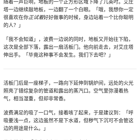
随着一声巨响，地板的一个正方形区域下降了几英吋。艾庄
塔一边继续敲地板，一边翻了一个白眼。「哦，我想你一定
很喜欢在你
正试着
好好做事的时候，身边站着一个比你聪明
的人？」
「我不会知道」，波费一边说的同时，地板又开始往下陷，
这次是全部下落，露出一扇活板门。他向前走去，对艾庄塔
伸出手。「毕竟这种事不会发生。我们下去吧？」
活板门后是一座梯子，一路向下延伸到锅炉间，远处的火光
照亮了错综复杂的管道和露出的蒸汽口。空气里弥漫着热
气，相当湿重，但却非常香。
波费满足的吸了一口气，接着咳了起来，于是建议到：「呼
吸要浅一点，这边虽然不是下水道，但秽气下沉可不会管这
边的用途是什么。」