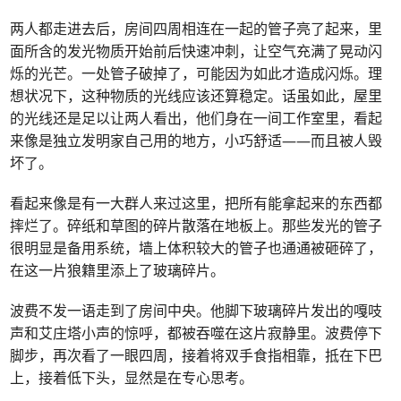
两人都走进去后，房间四周相连在一起的管子亮了起来，里
面所含的发光物质开始前后快速冲刺，让空气充满了晃动闪
烁的光芒。一处管子破掉了，可能因为如此才造成闪烁。理
想状况下，这种物质的光线应该还算稳定。话虽如此，屋里
的光线还是足以让两人看出，他们身在一间工作室里，看起
来像是独立发明家自己用的地方，小巧舒适——而且被人毁
坏了。
看起来像是有一大群人来过这里，把所有能拿起来的东西都
摔烂了。碎纸和草图的碎片散落在地板上。那些发光的管子
很明显是备用系统，墙上体积较大的管子也通通被砸碎了，
在这一片狼籍里添上了玻璃碎片。
波费不发一语走到了房间中央。他脚下玻璃碎片发出的嘎吱
声和艾庄塔小声的惊呼，都被吞噬在这片寂静里。波费停下
脚步，再次看了一眼四周，接着将双手食指相靠，抵在下巴
上，接着低下头，显然是在专心思考。