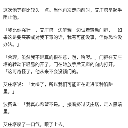
这次他等得比较久一点。当他再次走向前时，艾庄塔举起手
阻止他。
「我比你强壮」，艾庄塔一边解释一边试着转动门把，「如
果这是要突袭或对我下毒的话，我有可能没事，但你恐怕没
办法。」
「合理，虽然我不是真的很在意，哦，哈啰。」门把在艾庄
塔的转动下轻易的开了，门在她放手后无声的向内打开。
「这可奇怪了，他从来不会没锁门的。
艾庄塔说：「太棒了，所以我们可能正在走进某种陷阱
里。」
波费说：「我真心希望不是。」接着挤过艾庄塔，走入黑暗
里。
艾庄塔叹了一口气，跟了上去。