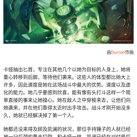
由
Durion
作画
卡娅抽出匕首，专注在其他几个以她为目标的人身上，她将
重心转移到后脚，等待他们袭来。这些人的体型都比她大上
许多，因此速度是她在这场战斗中最大的优势。速度以及虚
化的能力。她几乎要感到欣喜，能有像街头打斗这样一个简
单直接的事来让她操心。她在敌人之中穿梭来去，让他们向
她袭来，并在他们靠得太近时出手攻击。战斗才刚开始没多
久，她就已经解决掉了第一个人。
她都还没来得及顾及凯澜的状况，那位手持锤子的人就已经
被一记后颈的重击打倒。和卡娅一样，凯澜已经在对付最后