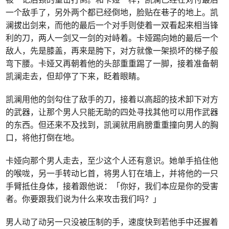
一个敌手了，另外两个都已经倒地，脸贴在巷子的地上。凯
澜拔出剑来，而他的最后一个对手则使着一双看起来相当锋
利的刀，两人一剑又一剑的对峙着。卡娅踢向她的最后一个
敌人，先是膝盖，再来是胯下，对方就像一架损坏的梯子般
弯下腰。卡娅又再朝着他的头部重重踢了一脚，接着准备朝
凯澜走去，但却停了下来，眨着眼睛。
凯澜用他的剑勾住了敌手的刀，接着以高超的技术卸下对方
的武器，让那个男人只能无助的四处寻找其他可以用作武器
的东西。但还来不及找到，凯澜就用肩膀重重撞向男人的胸
口，将他打倒在地。
卡娅向那个男人走去，至少这个人还有意识。她单手掐住他
的喉咙，另一手转动匕首，将男人钉在墙上，并将他的一只
手臂抵住身体，接着跟他说：「你好，我们本应是你的受害
者。你要跟我们说为什么来攻击我们吗？」
男人动了动另一只没被压制的手，速度快到若他手中还握着