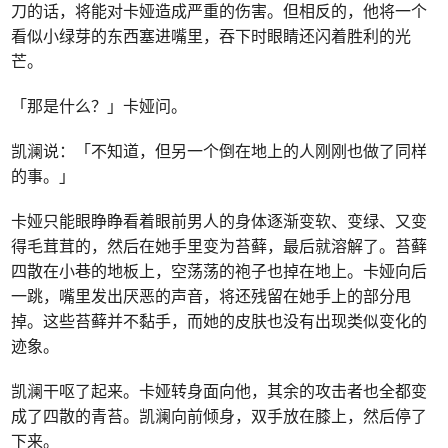
刀的话，将能对卡娅造成严重的伤害。但相反的，他将一个
看似小绿芽的东西塞进嘴里，吞下时眼睛还闪着胜利的光
芒。
「那是什么？」卡娅问。
凯澜说：「不知道，但另一个倒在地上的人刚刚也做了同样
的事。」
卡娅只能眼睁睁看着眼前男人的身体逐渐变软、变绿、又变
得毛茸茸的，然后在她手里变为苔藓，最后就溶解了。苔藓
四散在小巷的地板上，空荡荡的袍子也掉在地上。卡娅向后
一跳，嘴里发出厌恶的声音，将还残留在她手上的部分甩
掉。这些苔藓并不黏手，而她的皮肤也没有出现类似变化的
迹象。
凯澜干呕了起来。卡娅转身面向他，其余的攻击者也全都变
成了四散的青苔。凯澜向前倾身，双手放在膝上，然后停了
下来。