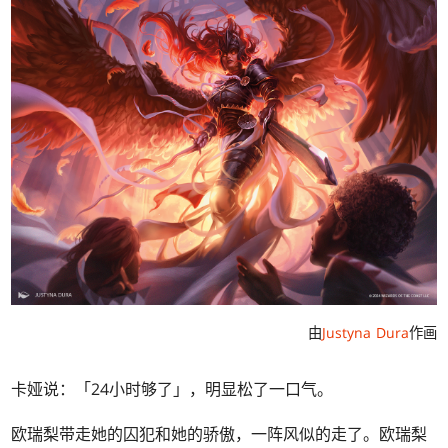
由
Justyna Dura
作画
卡娅说：「24小时够了」，明显松了一口气。
欧瑞梨带走她的囚犯和她的骄傲，一阵风似的走了。欧瑞梨