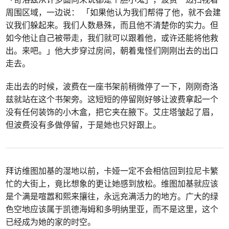
周围区域，一边说： 「如果他认为我们帮得了他，就不会建
议我们躲起来。我们人数悬殊，而且他不清楚你的实力。但
如今他让自己被带走，我们就可以跟着他，或许还能将他救
出。来吧。」他大步穿过房间，朝着鬼怪们刚刚出去的出口
走去。
走出去的时候，波费在一座书架前稍微停了一下，刚刚奇洛
兹就站在这个书架旁。这短短的停留刚好够让波费拿起一个
没有任何装饰的小木盒，把它夹在腋下。艾庄塔皱起了眉，
但波费没有多做停留，于是她也只好跟上。
拜访维图加基的湿地以前，卡娅一定不会相信回到拉尼卡繁
忙的大街上，竟比想象的更让她感到放松。维图加基就应该
是个满是喧嚣和熙来攘往，永远充满活力的地方。广大的绿
色空地应该属于凯德海姆和多明纳里亚，而不是这里，这个
已经成为她的家的时空。