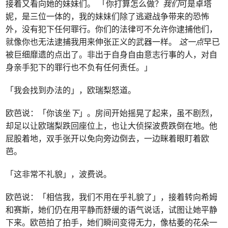
接着又看向她的妹妹们。 「你打算怎么做？
我们
可是卓塔
妮，是三位一体的，我的妹妹们除了逃避战争带来的恐怖
外，没有犯下任何罪行。你们的法律可不允许你逮捕他们，
就像你也无法逮捕我用来伸张正义的武器一样。
这一点
早已
被巨细靡遗的点出了。非出于自身自由意志行事的人，对自
身亲手犯下的罪行也不负有任何责任。」
「我会找到办法的」，欧瑞梨怒道。
欧芭说：「你该坐
下
」。房间开始摇晃了起来，虽不剧烈，
却足以让欧瑞梨跌回座位上，也让大侦探波费跌倒在地。他
屁股着地，双手张开以免向旁边倒去，一边眯着眼盯着欧
芭。
「这非常不礼貌」，波费说。
欧芭说：「相信我，我们不用在乎礼貌了」，接着转向希姆
和赛斯，她们仍在用平静而舒缓的语气说话，试图让她平静
下来。欧芭拍了拍手，她们瞬间变得无力，像枯萎的花朵一