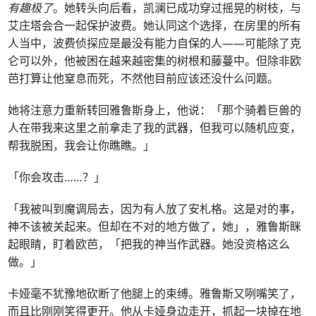
有趣极了
。她转头向后看，凯澜已成功穿过摇晃的树枝，与
艾庄塔会合一起保护波费。她认同这个选择，在房里的所有
人当中，波费侦探应是最没有能力自保的人——可能除了克
仑可以外，他被困在越来越密集的树根和藤蔓中。但除非欧
芭打算让他窒息而死，不然他目前应该还没什么问题。
她将注意力重新转回雅鲁斯身上，他说：「那个骑着巨兽的
人在带我来这里之前拿走了我的武器，但我可以随机应变，
帮我脱困，我会让你瞧瞧。」
「你会攻击……？」
「我被叫到魔调局去，因为有人放了安札格。这是对的事，
神不该被关起来。但却在不对的地方做了，她」，雅鲁斯眯
起眼睛，盯着欧芭，「把我的神当作武器。她没资格这么
做。」
卡娅毫不犹豫地砍断了他腿上的束缚。雅鲁斯又咧嘴笑了，
而且比刚刚笑得更开。他从卡娅身边走开，抓起一块掉在地