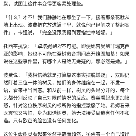
默，试图让这件事变得更容易处理些。
「什么？才不！我们静静地在那坐了一下，接着那朵花就从
墙上出现。波费把它放进罐子里，就说他已经解决了整起案
件」，卡娅说，「完全没跟我提到要指控卓塔妮。」
托西密抗议：「卓塔妮
绝对
不可能。即便她曾受到非瑞克西
亚的影响，她也不可能在圣树愈合期间离开维图加基！如果
说在这些事件里，有哪个人是绝无嫌疑的，那必然是她。」
波费说：「我相信她就是打算靠这事实摆脱嫌疑」，双眼仍
然盯着三位一体的树灵，她们的身体缠绕在一起，不发一
语，看来相当困惑。和从前一样，树灵的头是分开的，每个
头都分别反映了自己对眼前情况的反应。赛丝看起来更加愤
怒，针对这位秩序树灵的根所做的指控激怒了她。希姆看来
既震惊又害怕，身为和谐树灵，她无法接受周遭有任何不和
谐。只有欧芭的脸色没有任何变化。
这位生命树灵看起来依然平静而超然，彷佛有一个自己造出