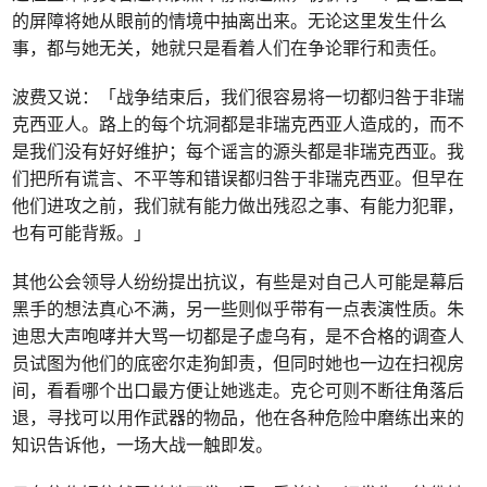
的屏障将她从眼前的情境中抽离出来。无论这里发生什么
事，都与她无关，她就只是看着人们在争论罪行和责任。
波费又说：「战争结束后，我们很容易将一切都归咎于非瑞
克西亚人。路上的每个坑洞都是非瑞克西亚人造成的，而不
是我们没有好好维护；每个谣言的源头都是非瑞克西亚。我
们把所有谎言、不平等和错误都归咎于非瑞克西亚。但早在
他们进攻之前，我们就有能力做出残忍之事、有能力犯罪，
也有可能背叛。」
其他公会领导人纷纷提出抗议，有些是对自己人可能是幕后
黑手的想法真心不满，另一些则似乎带有一点表演性质。朱
迪思大声咆哮并大骂一切都是子虚乌有，是不合格的调查人
员试图为他们的底密尔走狗卸责，但同时她也一边在扫视房
间，看看哪个出口最方便让她逃走。克仑可则不断往角落后
退，寻找可以用作武器的物品，他在各种危险中磨练出来的
知识告诉他，一场大战一触即发。