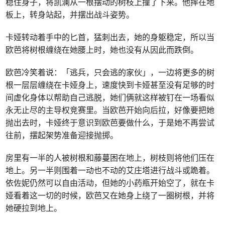
稳住身子，将凯澜从一根摆动的树枝上撞了下来。他摔在地
板上，转身站起，并摆出战斗姿势。
卡娅转动着手中的匕首，猛刺出去，她的身躯稳定，所以当
欧芭将树根缠绕在她腰上时，她也没有从因此而跌倒。
欧芭冷笑着说：「逃兵，只会逃的家伙」，一边将更多的树
根一层层缠绕在卡娅身上，速度快到卡娅甚至没有足够的时
间虚化身体以帮助自己逃脱，她们俩就这样被钉在一场看似
永无止尽的主导权竞赛里。当欧芭开始向后拉，好像要把她
抛出去时，卡娅终于意识到欧芭要做什么，于是她不再尝试
往前，摆起架势准备迎接抛掷。
房里有一半的人被树根和藤蔓困在地上，树枝则将他们压在
地上。另一半则围着一动也不动的艾庄塔进行战斗或跪着。
依佐妮仍然可以自由活动，但她的小药瓶开始空了，就在卡
娅看着这一切的时候，欧芭又在她身上绕了一圈树根，并将
她硬拉到地上。