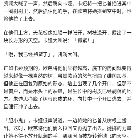
凯澜大喊了一声，然后跳向卡娅。卡娅将一把匕首插进其中
一圈树树里，然后抓住他的手，在欧芭将她提到空中时，也
将他拉了上去。
在他们上方，天花板像虹膜一样张开，树枝退开，露出了一
块长方形的天空。卡娅大叫说：「抓紧！」
「哦，我已经
抓紧
了」，凯澜大叫。
正如卡娅预期的，欧芭将他们举得越高，底下的房间就变得
越来越像一棵自然的树，虽然欧芭的怒气扭曲了维图加基，
但他正在回复到原始的形态。墙上出现了几个开口，但那不
是窗户，而是木头上的裂缝，是生长中的树皮已经剥落的地
方。朱迪思挣脱了树根形成的环，向其中一个开口逃去，并
且强行冲了出去。
「胆小鬼」，卡娅低声说道，一边将她的匕首从树根上拔
出。这时，欧芭将他们俩入拉回又再抛了出去。抛掷的力量
让她不得不放开凯澜的手，凯澜因而被旋转着抛飞向天空。