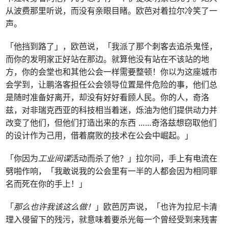
从波费那里听说，而没有亲眼目睹。欧芭对着拉尔冷笑了一
声。
「他挡到路了」，欧芭说，「我派了那个刺客去追杀鬼怪，
而你的发明家正好站在那边。就算他没有站在不该站的地
方，你的会堂也和其他公会一样需要整顿！你以为这座城市
会学到，让鹏洛客担任公会领导位置是件危险的事，他们总
是随时准备好离开，却没有好好看顾人民。你的人，奇洛
兹，对非瑞克西亚的科技相当着迷，烁油为他们提供动力并
改变了他们，但他们打造出来的东西 ……奇洛兹想窃取他们
的设计作为己用，借着腐败的技术在公会中崛起。」
「你因为
工业间谍
活动而杀了他？」拉尔问，手上有电流在
劈啪作响，「我敢说我的公会里有一半的人都会因为相同罪
名而死在你的手上！」
「
那么也许我该这么做！
」欧芭厉声说，「也许为拉尼卡清
理入侵留下的残污，就意味着要杀光每一个曾经受到来残害