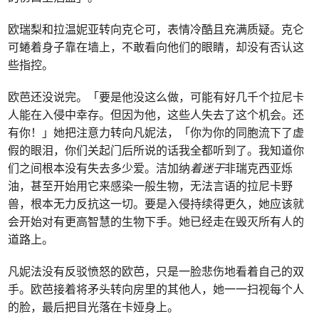
欧瑞梨和拉温妮亚转向克仑可，表情冷酷且充满质疑。克仑
可蜷着身子靠在墙上，不敢看向他们的眼睛，却没有否认这
些指控。
欧芭还没说完。「要是他没这么做，可能有好几千个拉尼卡
人能在入侵中幸存。但因为他，这些人失去了这个机会。还
有你！」她把注意力转向凡妮法，「你为你的同胞流下了虚
假的眼泪，你们关起门后所说的话我全都听到了。我知道你
们之间根本没有失去多少爱。洁加纳
着迷于
非瑞克西亚烁
油，甚至开始用它来感染一般生物，无法言语的拉尼卡野
兽，根本无力反抗这一切。要是入侵持续得更久，她应该就
会开始对有更高智慧的生物下手。她已经走在毁灭所有人的
道路上。
凡妮法没有反驳愤怒的欧芭，只是一脸悲伤地看着自己的双
手。欧芭接着将矛头转向房里的其他人，她一一扫视每个人
的脸，最后把目光落在卡娅身上。