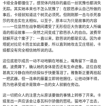
卡娅全身都僵住了，感觉体内残存的最后一丝犹豫也都消失
无踪。其实她本来也不怎么犹豫了：在欧芭承认自己所做的
事后，卡娅就知道这个树灵必须死。但刚刚那一击与杀死泰
莎的攻击实在太相似，以至于，原本以为只是故事的内容
——一位显然在战争期间遭受了无形但巨大伤害的女人所编
造的假设故事——突然之间变成了欧芭杀人的自白。波费早
就解开这个案子了：一直以来，欧芭说的都是实话。因为卓
塔妮对拉尼卡而言如此重要，所以直到她攻击艾庄塔前，卡
娅都没有完全相信她所说的话。
这位底密尔成员一动不动地躺在地板上，嘴角留下一道血
痕。波费蹲下，确认她的身体是否还有生命迹象。这位自视
甚高又冷静自持的侦探似乎快要落泪了。雅鲁斯正要再拾起
一把武器，但一连串的藤蔓立即将他捆住，让他动弹不得，
而为他承受或许是致命一击的女人就躺在旁边。
这一切把众人的注意力从原该要做的事情上转移了开来。卡
娅发出一声应该会让泰瓦科尔骄傲的怒吼，猛地冲了出去，