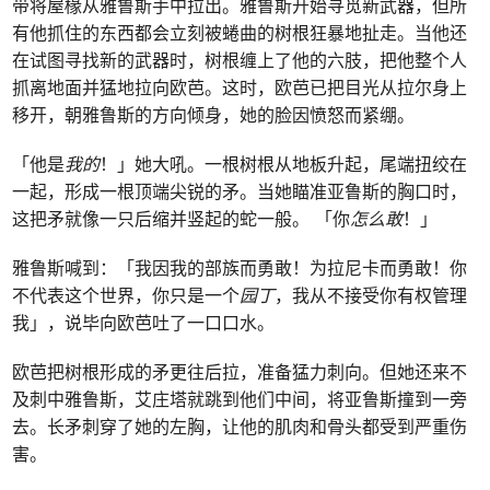
带将屋椽从雅鲁斯手中拉出。雅鲁斯开始寻觅新武器，但所
有他抓住的东西都会立刻被蜷曲的树根狂暴地扯走。当他还
在试图寻找新的武器时，树根缠上了他的六肢，把他整个人
抓离地面并猛地拉向欧芭。这时，欧芭已把目光从拉尔身上
移开，朝雅鲁斯的方向倾身，她的脸因愤怒而紧绷。
「他是
我的
！」她大吼。一根树根从地板升起，尾端扭绞在
一起，形成一根顶端尖锐的矛。当她瞄准亚鲁斯的胸口时，
这把矛就像一只后缩并竖起的蛇一般。 「你
怎么敢
！」
雅鲁斯喊到：「我因我的部族而勇敢！为拉尼卡而勇敢！你
不代表这个世界，你只是一个
园丁
，我从不接受你有权管理
我」，说毕向欧芭吐了一口口水。
欧芭把树根形成的矛更往后拉，准备猛力刺向。但她还来不
及刺中雅鲁斯，艾庄塔就跳到他们中间，将亚鲁斯撞到一旁
去。长矛刺穿了她的左胸，让他的肌肉和骨头都受到严重伤
害。