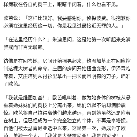
样瘫软在各自的树干上，眼睛半闭着，什么也看不见。
欧芭说：「这样比较好。我要感谢你，侦探波费。很抱歉你
必须在这里经历这一切，你是我见过最接近无罪的人。」
「在这里经历什么？」朱迪思问，这是她第一次听起来充满
警戒而非百无聊赖。
彷佛是在回答她，房间开始摇晃起来，维图加基正在回应控
制这棵大树者的命令。庄园的房间开始扭曲变形，伊泽霖咆
哮着，艾庄塔则从衬衫里拿出一把长而且阴森的刀子，瞄准
了欧芭。
「我就是维图加基！」欧芭吼叫着，做为她身体的树枝从悬
垂着她妹妹们的树枝上分离出来，她们沉默不语却满脸震
惊。欧芭将自己拉得离他们越来越远，直到她虽然还是附着
在树上，但已经成为一个完全独立的个体，不再是卓塔妮。
自他们被太瑟雷尼亚选中以来，这是第一次，她成为了欧
芭，单独一个人。「我就是太瑟雷尼亚！我是
拉尼卡
！」