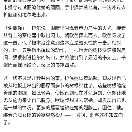
卡娅穿过试图缠住她的圆圈，手中挥舞着匕首，一边冲过去
将凯澜和拉尔救出来。
「谢谢你」，拉尔说，眼睛里闪烁着电力产生的火光，接着
从背上的蓄电器中取出闪电，朝欧芭挥击而去。欧芭吸收了
这一击，似乎根本没注意到这本应是毁灭性的一击。相对
的，她一只手做出挥砍的动作，一根巨大的树枝快速横越房
间，狠狠刺进拉尔的胸口，并将他钉到了最近的书架上。书
架因而摇摇欲坠，架上的书籍四散。
这一切不过是几秒钟内的事。拉温妮试着站起，却发现自己
被从地板上窜出的肥厚而多节的树根绊住了。这些树根缠绕
着她的脚踝，如此轻柔，使她直到现在才注意到，但却让她
无从施力来让自己脱身。欧瑞梨想过去帮她，却发现自己也
是一样的情况，更多的藤蔓缠绕在她的翅膀上，困住了他。
绑着杀戮女郎的锁链突然松开──一瞬间，刺客就不知去向
了。