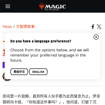
Skip
to
main
content
News
/
万智牌故事
卡洛夫庄园谋杀案｜第九
Do you have a language preference?
Choose from the options below, and we will
集：毁灭之美
remember your preferred language in the
future.
万智牌故事
2024-01-17
简体中文
ENGLISH
Seanan McGuire
房间里一片寂静，直到所有人似乎都为此而窒息为止。伊泽
霖转向卡娅，「你知道这件事吗？」，他问道，打破了沉