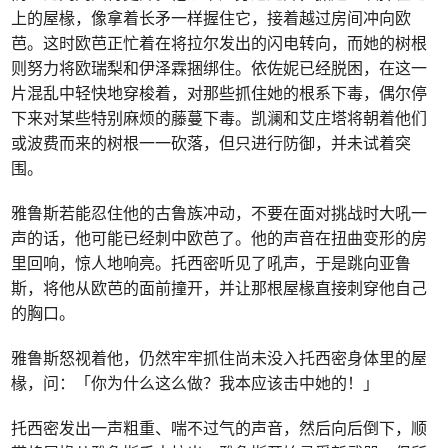
上的屋椽，像拿着长矛一样握住它，接着越过房间冲向欧
芭。这时欧芭正忙着在将拉尔发出的闪电转向，而她的树根
则努力将欧瑞梨和伊泽霖捆绑住。依佐妮已经脱困，在这一
片混乱中轻快地穿梭着，对那些抓住她的根系下毒，偶尔停
下来对某些特别麻烦的藤蔓下毒。凯澜和艾庄塔将朝着他们
或波费而来的树根一一砍落，但只进行防御，并未试着突
围。
雅鲁斯若能忍住他的古鲁族冲动，不要在面对挑战时大吼一
声的话，他可能已经刺中欧芭了。他的声音在扭曲变形的房
里回响，惊人地响亮。托西密听见了吼声，于是跳向亚鲁
斯，将他从欧芭的面前撞开，并让那根屋椽直接刺穿他自己
的胸口。
雅鲁斯怒视着他，仍然牢牢抓住尚未没入托西密身体里的屋
椽，问：「你为什么这么做？我本应该击中她的！」
托西密发出一声粗重、喘不过气的声音，然后向后倒下，顺