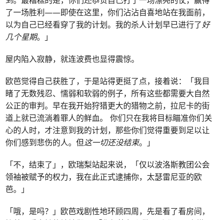
了一场胜利——即使在这里，你们沾沾自喜地站在我面前，
以为自己已经看穿了我的计划。我的杀人计划早已进行了
好
几个星期
。」
屋内陷入寂静，就连波费也显得震惊。
欧芭觉得自己获胜了，于是站得更挺了点，接着说：「我目
睹了无数残忍、懦弱和软弱的例子，所有这些都需要大自然
公正的审判。早在我开始狩猎更大的猎物之前，拉尼卡的街
道上就已流淌着罪人的鲜血。 你们只在我将目标瞄准你们关
心的人时，才注意到我的计划，那些你们觉得重要到足以让
你们感到悲伤的人。但
这一切还没结束
。」
「不，结束了」，欧瑞梨站起来说，「仅以波洛斯教团公会
领袖被赋予的权力，我在此正式逮捕你，太瑟雷尼亚的欧
芭。」
「哦，是吗？」欧芭戏剧性地环顾四周，先是看了看房间，