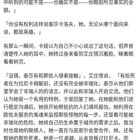
中听到的可能不是——也确实不是——你眼前所见事实的全
貌。」
「你没有权利这样说泰莎卡洛夫，她，无论从哪个面向来
说，都是英雄。」
有那么一瞬间，卡娅以为自己不小心说出了这句话，但声音
清楚传入她的耳中，她转过身来看到艾庄塔沉着脸，眯着眼
看着树灵。
「没错，泰莎有和那些入侵者接触」，艾庄塔说， 「有些死
者在为拉尼卡捐躯前，还没有完全被非瑞化，泰莎从他们那
里学会了非瑞人的的语言，并以此和非瑞人开启交流。他们
认为她是一个有用的特例，于是回复了她。在她能和他们进
行稳定沟通后，她就开始帮抵抗的人们通风报信。她利用在
欧佐夫服务的鬼魂来监视那些怪物的每一步，还冒着可能被
非瑞化的危险，她将自己的生命置于城市的需求之后。我当
时也是她的联络人，她一直在与底密尔会堂合作，她，还有
帮她的那些死者。她是一位
英雄
，从未背叛过拉尼卡。而