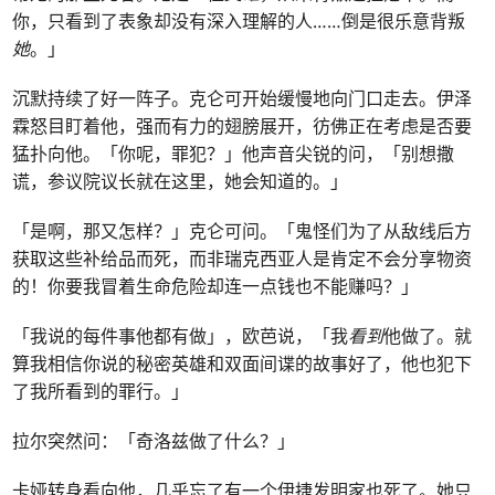
你，只看到了表象却没有深入理解的人……倒是很乐意背叛
她
。」
沉默持续了好一阵子。克仑可开始缓慢地向门口走去。伊泽
霖怒目盯着他，强而有力的翅膀展开，彷佛正在考虑是否要
猛扑向他。「你呢，罪犯？」他声音尖锐的问，「别想撒
谎，参议院议长就在这里，她会知道的。」
「是啊，那又怎样？」克仑可问。「鬼怪们为了从敌线后方
获取这些补给品而死，而非瑞克西亚人是肯定不会分享物资
的！你要我冒着生命危险却连一点钱也不能赚吗？」
「我说的每件事他都有做」，欧芭说，「我
看到
他做了。就
算我相信你说的秘密英雄和双面间谍的故事好了，他也犯下
了我所看到的罪行。」
拉尔突然问：「奇洛兹做了什么？」
卡娅转身看向他，几乎忘了有一个伊捷发明家也死了。她只