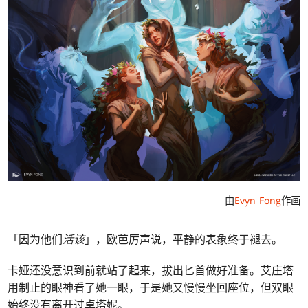
由
Evyn Fong
作画
「因为他们
活该
」，欧芭厉声说，平静的表象终于褪去。
卡娅还没意识到前就站了起来，拔出匕首做好准备。艾庄塔
用制止的眼神看了她一眼，于是她又慢慢坐回座位，但双眼
始终没有离开过卓塔妮。