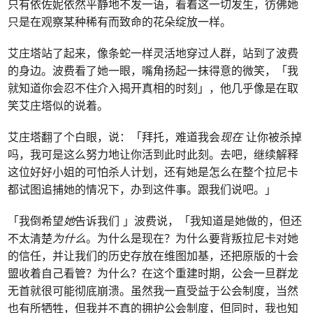
只有依佐妮依然平静地不发一语，看着这一切发生，彷佛她
只是在观察某种稀有而致命的花朵绽放一样。
艾庄塔站了起来，像条蛇一样灵活地穿过人群，站到了波费
的身边。波费看了她一眼，嘴角扬起一抹得意的微笑，「我
就知道你会忍不住介入揭开真相的时刻」，他几乎像是在取
笑艾庄塔似的说着。
艾庄塔翻了个白眼，说：「拜托，难道我会
现在
让你被杀掉
吗，我可是这么努力地让你活到此时此刻。去吧，继续解释
这位好好小姐的可怕杀人计划，还有她是怎么在整个拉尼卡
都试图追捕她的情况下，办到这件事。跟我们说吧。」
「我倒希望
她
告诉我们 」波费说，「我知道是她做的，但还
不太清楚
为什么
。为什么是现在？为什么要背叛拉尼卡对她
的信任，并让我们的历史存放在维图加基，还把原版的十会
盟收着自己看管？为什么？在这个重建时期，公会一旦群龙
无首就很可能彻底崩溃。虽然我一直受益于公会制度，当然
也有所牺牲，但我并不真的拥护公会制度，但同时，我也知