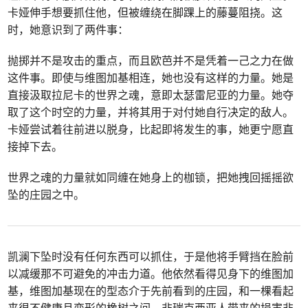
卡娅伸手想要抓住他，但被缠绕在脚踝上的藤蔓阻挠。这
时，她意识到了两件事：
抛掷并不是攻击的重点，而且欧芭并不是凭着一己之力在做
这件事。即使与维图加基相连，她也没有这样的力量。她是
直接汲取拉尼卡的世界之魂，意即太瑟雷尼亚的力量。她夺
取了这个时空的力量，并将其用于对付她自行决定的敌人。
卡娅尝试着往前进以脱身，比起即将发生的事，她更宁愿直
接掉下去。
世界之魂的力量就如同缠在她身上的枷锁，把她拽回摇摇欲
坠的庄园之中。
凯澜下坠时没有任何东西可以抓住，于是他将手臂挡在脸前
以减缓那不可避免的冲击力道。他依然看得见身下的维图加
基，维图加基现在的型态介于先前看到的庄园，和一棵看起
来很不健康且变形的橡树之间。非瑞克西亚人带来的损害非