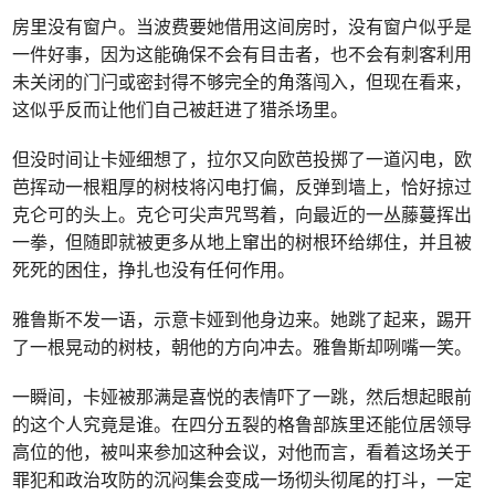
房里没有窗户。当波费要她借用这间房时，没有窗户似乎是
一件好事，因为这能确保不会有目击者，也不会有刺客利用
未关闭的门闩或密封得不够完全的角落闯入，但现在看来，
这似乎反而让他们自己被赶进了猎杀场里。
但没时间让卡娅细想了，拉尔又向欧芭投掷了一道闪电，欧
芭挥动一根粗厚的树枝将闪电打偏，反弹到墙上，恰好掠过
克仑可的头上。克仑可尖声咒骂着，向最近的一丛藤蔓挥出
一拳，但随即就被更多从地上窜出的树根环给绑住，并且被
死死的困住，挣扎也没有任何作用。
雅鲁斯不发一语，示意卡娅到他身边来。她跳了起来，踢开
了一根晃动的树枝，朝他的方向冲去。雅鲁斯却咧嘴一笑。
一瞬间，卡娅被那满是喜悦的表情吓了一跳，然后想起眼前
的这个人究竟是谁。在四分五裂的格鲁部族里还能位居领导
高位的他，被叫来参加这种会议，对他而言，看着这场关于
罪犯和政治攻防的沉闷集会变成一场彻头彻尾的打斗，一定