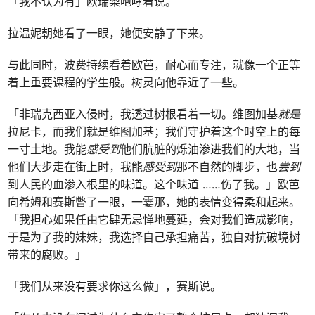
「我不认为有」欧瑞梨咆哮着说。
拉温妮朝她看了一眼，她便安静了下来。
与此同时，波费持续看着欧芭，耐心而专注，就像一个正等
着上重要课程的学生般。树灵向他靠近了一些。
「非瑞克西亚入侵时，我透过树根看着一切。维图加基
就是
拉尼卡，而我们就是维图加基；我们守护着这个时空上的每
一寸土地。我能
感受到
他们肮脏的烁油渗进我们的大地，当
他们大步走在街上时，我能
感受到
那不自然的脚步，也
尝到
到人民的血渗入根里的味道。这个味道 ……伤了我。」欧芭
向希姆和赛斯瞥了一眼，一霎那，她的表情变得柔和起来。
「我担心如果任由它肆无忌惮地蔓延，会对我们造成影响，
于是为了我的妹妹，我选择自己承担痛苦，独自对抗破境树
带来的腐败。」
「我们从来没有要求你这么做」，赛斯说。