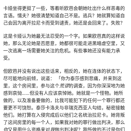
卡娅坐得更挺了一些，等着听欧芭会朝她吐出什么样恶毒的
言语。懦夫？她很清楚知道自己不是。逃兵？她就算知道自
己会因为离开拉尼卡而受到谴责，她还是会回来了。失败？
这是卡娅认为她最无法忍受的一个字。如果欧芭真的这样说
她，那么无论她是否愿意，她都很可能走进黑暗虚空里，又
一次逃离一场需要她关注的危机。有些事她还没有能力承
受。
但欧芭并没有说出这些话来，相反的，她在连体的状态下，
尽可能地向前倾，说道： 「你为泰莎感到悲痛，并来到这
里，这个房间里，参与这个
荒谬
的调查，因为你深深地为她
感到哀恸……但没有人应该哀悼她。她就是一个怪物。她所
做的，以及准备要做的，比我可能犯下的任何一个罪行都还
要更不可饶恕。泰莎卡洛夫与非瑞克西亚人勾结，秘密接触
他们。她打算在入侵完成后以他们之名统治拉尼卡。她背叛
了这间房里的每一个人，如果我对她的罪行做出判决，那么
你
又是用什么资格来对
我
做出判决呢？我所做的不过是你们