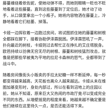
藤蔓缠绕着依佐妮，使她动弹不得，而她则眼睛一眨也不眨
地看着这些藤蔓。直到这些藤蔓到了定位后，她才动了动
手，从口袋里拿出一个小瓶子。她将内容物洒在藤蔓上，冷
静地看着它们枯萎、掉落。
卡娅一边挥砍着一边跑过房间，将试图抓住她的藤蔓和树根
全都踩在脚下，接着协助伊泽霖脱困。伊泽霖怒吼了一声，
扑向最近的树枝，卡娅则过去帮忙正在挣扎的艾庄塔脱身。
欧芭持续以彷佛无穷无尽的树根、藤蔓和树枝猛烈攻击，就
像是把那些早被夷为平地的拉尼卡森林的怒气，全都带到了
战斗中。
随着房间像街头小贩卖的手拉太妃糖一样不断延伸，每一秒
都变得越来越高，天花板也离众人越来越远。卡娅从未在维
图加基变形时，身处内部过，所以在看到沼地上的庄园以
前，她从不知道，原来巨大又热闹的市政厅竟
可以
变成完全
不同的东西。从墙壁摇晃的程度来看，她越来越不确定要是
他们继续在这里待久一点，是否还能活得下来。