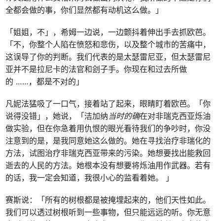
全都会做的事，你们显然都有动机这么做。」
「姐姐，不」，希姆一边说，一边颤抖着伸出手去抓欧芭。
「不，你整个人陷在愤怒和悲伤，以及整个城市的苦痛中，
这误导了你的判断。我们代表的是太瑟雷尼亚，但太瑟雷尼
亚并不是拉尼卡的法官和刽子手。你现在和过去所做
的 ……，都是不对的」
凡妮法猛吸了一口气，接着站了起来，眼睛盯着欧芭。「你
说得没错」，她说，「洁加纳
当时的确
在对非瑞克西亚烁油
做实验，但在你急着用仇恨的眼光看待我们的争吵时，你没
注意到的是，是我同意她这么做的。她在寻找治疗非瑞化的
方法，试图治疗非瑞克西亚带来的污染。她想要找出能救回
逝去的人民的方法。她根本没有想要将烁油用作武器。若有
的话，我一定会知道，我很小心的监看着她。 」
赛斯说：「所有的树根都是被掩埋起来的，他们天性如此。
我们可以透过树根听到一些事物，但只能远远的听。你无意