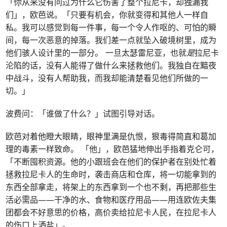
「你从来没有问过为什么它伤害了整个拉尼卡，却独漏我
们」，欧芭说。「只要有机会，你就变得和其他人一样自
私。我可以感觉到每一件事，每一个令人作呕的、可怕的瞬
间，每一次恶意的掉落。我们差一点就坠入破境树里，成为
他们骇人设计里的一部分。 一旦太瑟雷尼亚，也就
是
拉尼卡
沦陷的话，没有人能得了做什么来拯救他们。我独自在黯夜
中战斗，没有人帮助我，而我却能清楚看见他们所做的一
切。」
波费问：「谁做了什么？」试图引导对话。
欧芭对着他瞪大眼睛，眼神里满是仇恨，狠毒得简直和葛加
理的毒素一样致命。 「他」，欧芭猛地伸出手指着克仑可，
「不断囤积资源。他的小跟班会在他们的保护者在别处忙着
拯救拉尼卡人的生命时，袭击商店和仓库，将一切能拿到的
东西全部拿走，将架上的东西拿到一个也不剩，再把那些生
活必需品——干净的水、食物和医疗用品——用连欧佐夫集
团都会不好意思的价格，高价卖给拉尼卡人民，在拉尼卡人
的伤口上洒盐」。