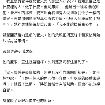
「我並沒有覺得我比營火旁的那些人好多少，我知道自己是
什麼樣的人，做了什麼。但阿庫爾……他是另一種等級的罪
犯，
最惡劣
的那種。我不想再看到有人受到跟我侄子一樣的
傷害。要是那個寶庫裡真有原始力量，但落入阿庫爾的手裡
呢？」她的表情變得凝重起來，「我不能讓這種事發生。」
凱瀾回頭看向遠處的營火，他的父親正與瓦絲卡和安梭苛熱
烈得討論事情。
最惡劣的不法之徒 …
他的雙眼一直注視著甌柯，久到連安妮都注意到了。
「家人關係是最麻煩的，無論有沒有血緣關係都是」，她平
靜地說。「了解一個人的內心很不容易，但以我的經驗來說
呢？」她聳了聳肩，「時間雖然會有所幫助，但也不能忽視
直覺。」
凱瀾眨了眨眼以掩飾他的困窘。