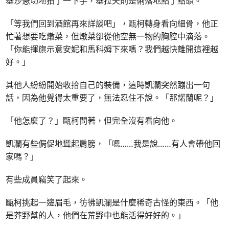
基沙急切地拍了一下手，基拉夫則是俐落地點了點頭。
「等我們回到酒館再來詳談吧」，甌柯轉身看向細骨，他正
忙著想要吃燉菜，但燉菜卻從他空無一物的胸腔中滴落。
「你能揮旗示意安妮和馬科姆下來嗎？我們越快離開這裡越
好。」
其他人紛紛開始收拾自己的裝備，這時凱瀾突然蹦出一句
話，因為他覺得太重要了，無法忍住不說。「那諾蘭呢？」
「他怎麼了？」甌柯問著，但完全沒有看向他。
凱瀾有些侷促地聳起肩膀，「嗯……我是說……有人會帶他回
家嗎？」
有些成員竊笑了起來。
甌柯挑起一邊眉毛，彷彿凱瀾是什麼稀奇古怪的東西。「他
是莽野幫的人，他們在荒野中也能活得好好的。」