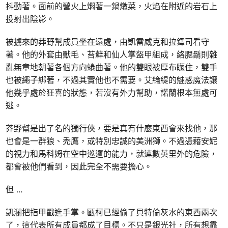
抖動著。面前的營火上燜著一鍋燉菜，火焰在附近的岩石上
投射出陰影。
被擄來的莽野幫成員坐在遠處，由凱雷威克和拉鐸司看守
著。他的外套由獸毛、苔蘚和仙人掌盔甲組成，絡腮鬍則雜
亂無章地朝著各個方向蜷曲著。他的雙眼被厚布矇住，雙手
也被繩子綁著，不過其實他也不需要。艾綸緹的魅惑魔法讓
他幾乎處於狂喜的狀態，若沒有外力幫助，諾蘭根本無處可
逃。
莽野幫是出了名的獨行俠，要是真有什麼東西會來找他，那
也會是一群狼、禿鷹，或特別忠誠的美洲獅。不過憑藉安妮
的視力和馬科姆在空中巡邏的能力，就連數英里外的危險，
都會被他們看到，因此完全不需要擔心。
但 …
凱瀾把指甲戳進手掌。甌柯已經偷了貝特倫灰水的東西兩次
了，這代表所有成員都成了目標。不只是銀光社，所有想靠