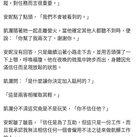
蹤，對任務而言很重要。」
安妮點了點頭，「我們不會被看到的。」
凱瀾隨著她一起走離營火。當他確定其他人都聽不到時，便
說：「你幫了我兩次了，謝謝你。」
安妮沒有回答，只是繼續沿著小路走下去，並用舌頭彈了一
下上顎，呼喚福瓊。他在夜晚的微風中跨步而出，身體因充
滿信任而呈現放鬆的狀態。
凱瀾問：「是什麼讓你決定加入甌柯的？」
「這是兩害相權取其輕。」
凱瀾分不清這究竟是不是玩笑，「你不信任他？」
安妮皺了皺眉，「信任是為了互助，但這只是一份工作，而
且我承認我無法相信任何一個會僱用不法之徒來做骯髒工作