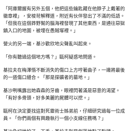
「阿庫爾握有另外五個，他把這些鑰匙藏在他脖子上戴著的
徽章裡」，安梭苛解釋道，附近有伙伴發出了不滿的低語。
「但我在這個莽野幫的腦海裡發現了其他東西，是通往惡獄
鎮入口的地圖，被埋在愚賊塚裡。」
營火的另一端，基沙歡欣地尖聲亂叫起來。
「你有聽過這個地方嗎？」甌柯疑惑地問道。
基拉夫在梅澤悟不斷消失的傷口上方哼著曲子，一邊將最後
的一道傷口縫合。「那是探礦者的墓地。」
基沙咧嘴露出她森森的牙齒，眼裡閃著滿是惡意的渴望。
「有好多骨頭，好多美麗的屍體可以挖。」
甌柯在決定要找這對死靈術士姊弟前，仔細研究過每一位成
員。「你們兩個有興趣執行一個小支線任務嗎？」