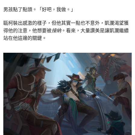
男孩點了點頭。「好吧，我做。」
甌柯裝出感激的樣子，但他其實一點也不意外，凱瀾渴望獲
得他的注意，他想要被
接納
。看來，大量讚美是讓凱瀾繼續
站在他這邊的關鍵。