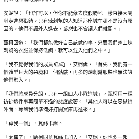
安妮說：「也許可以，但你不能像去度假勝地一樣直接大喇
喇走進惡獄鎮。只有煉刺幫的人知道那座城在哪不是沒有原
因的，他們不讓外人進去，
當然
也不會讓人們離開。」
甌柯回道：「我們都能做好自己該做的事，只要我們穿上煉
刺幫的衣服並保持低調，就可以混入他們之中。」
「我不覺得我們的成員
低調
」，安妮說，「首先，我們有一
個體型巨大的惡魔和一個骷髏，再多的煉刺幫服裝也無法讓
他們融入。」
「我們將成員分組，只有一組四人小隊進城」，甌柯用一種
彷彿這件事再簡單不過的態度說著。「其他人可以在惡獄鎮
外面，等到我們準備好打開寶庫再進來。」
「算我一個」，瓦絲卡說。
「太棒了」，甌柯同意瓦絲卡加入。「安妮，你也要一起