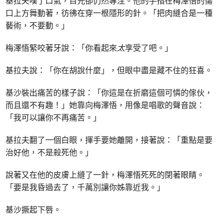
基拉夫嘆了口氣，目光卻仍然專注。他的手指在梅澤悟的傷
口上方舞動著，彷彿在穿一根隱形的針。「把肉縫合是一種
藝術，不要動。」
梅澤悟緊咬著牙說：「你看起來
太
享受了吧。」
基拉夫說：「你在胡說什麼」，但眼中盡是藏不住的狂喜。
基沙裝出痛苦的樣子說：「你這是在折磨這個可憐的傢伙，
而且還不有趣！」她靠向梅澤悟，用像是唱歌的聲音說：
「我可以讓你不再痛苦。」
基拉夫翻了一個白眼，揮手要她離開，接著說：「重點是要
治好他，不是殺死他。」
說著又在他的皮膚上縫了一針，梅澤悟死死的閉著眼睛。
「要是我昏過去了，千萬別讓你姊靠近我。」
基沙撅起下唇。