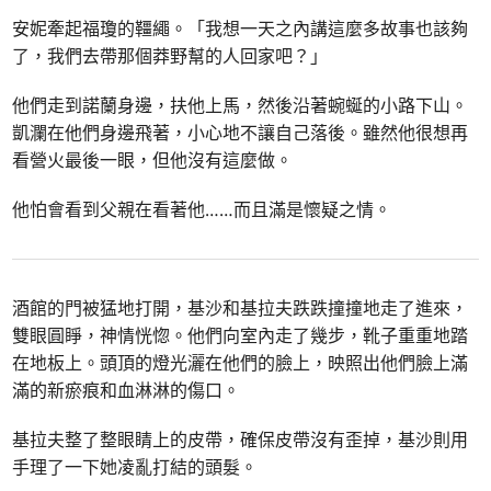
安妮牽起福瓊的韁繩。「我想一天之內講這麼多故事也該夠
了，我們去帶那個莽野幫的人回家吧？」
他們走到諾蘭身邊，扶他上馬，然後沿著蜿蜒的小路下山。
凱瀾在他們身邊飛著，小心地不讓自己落後。雖然他很想再
看營火最後一眼，但他沒有這麼做。
他怕會看到父親在看著他……而且滿是懷疑之情。
酒館的門被猛地打開，基沙和基拉夫跌跌撞撞地走了進來，
雙眼圓睜，神情恍惚。他們向室內走了幾步，靴子重重地踏
在地板上。頭頂的燈光灑在他們的臉上，映照出他們臉上滿
滿的新瘀痕和血淋淋的傷口。
基拉夫整了整眼睛上的皮帶，確保皮帶沒有歪掉，基沙則用
手理了一下她凌亂打結的頭髮。