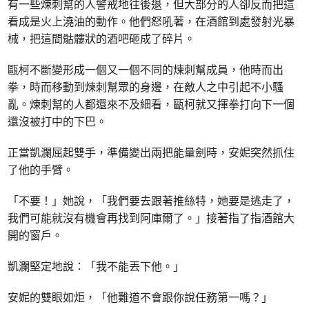
有一些煉刺幫的人警戒地往後退，但大部分的人卻反而把這
看成是火上澆油的動作。他們怒吼著，在酒館到處發射光暴
械，把這間骷髏狀的酒吧砸成了碎片。
甌柯不斷變形成一個又一個不同的煉刺幫成員，他時而出
拳，時而移動到煉刺幫眾的身邊，在敵人之中引起不小騷
亂。煉刺幫的人都還來不及細看，甌柯就又揮拳打向下一個
還沒被打中的下巴。
正當凱瀾屈起雙手，準備變出兩把能量劍時，安妮突然抓住
了他的手臂。
「不要！」她說，「我們要去跟著推絲特，她要是逃走了，
我們可能就沒有機會再找到阿庫爾了。」接著指了指酒館大
開的窗戶。
凱瀾堅定地說：「我不能丟下他。」
安妮的雙眼如炬，「他難道不會跟你說任務第一嗎？」