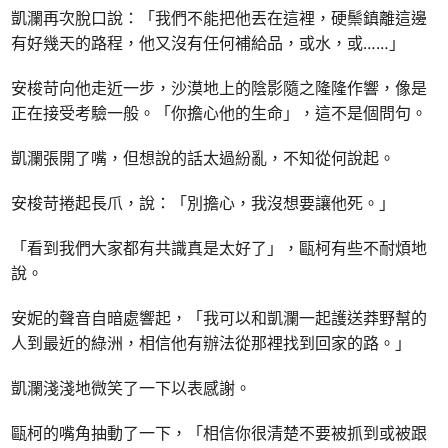
凱瀾再次脫口說：「我們不能把他丟在這裡，硬鬃鎮離這邊
有好幾天的路程，他又沒有任何補給品，或水，或……」
安梭苛向他走近一步，沙漠地上的陰影隨之隆隆作響，像是
正在接受考驗一般。「你擔心他的生命」，這不是個問句。
凱瀾張開了嘴，但想說的話太過紛亂，不知從何說起。
安梭苛捲起長爪，說：「別擔心，我沒想要讓他死。」
「看到我們大家都有共識真是太好了」，甌柯有些不耐煩地
說。
安妮的聲音自暗處響起，「我可以和凱瀾一起護送莽野幫的
人到最近的綠洲，相信他有辦法從那裡找到回家的路。」
凱瀾淺淺地微笑了一下以表感謝。
甌柯的嘴角抽動了一下，「相信你很清楚不要被抓到或被跟