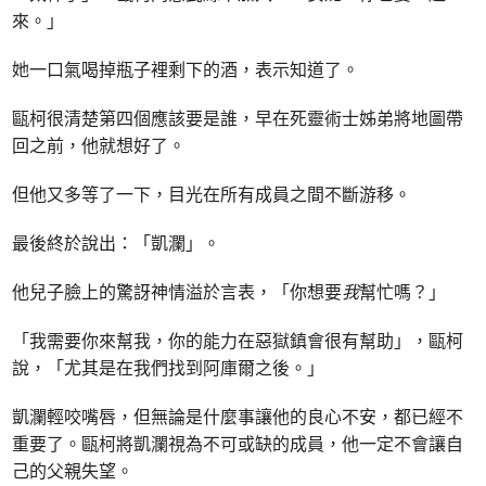
來。」
她一口氣喝掉瓶子裡剩下的酒，表示知道了。
甌柯很清楚第四個應該要是誰，早在死靈術士姊弟將地圖帶
回之前，他就想好了。
但他又多等了一下，目光在所有成員之間不斷游移。
最後終於說出：「凱瀾」。
他兒子臉上的驚訝神情溢於言表，「你想要
我
幫忙嗎？」
「我需要你來幫我，你的能力在惡獄鎮會很有幫助」，甌柯
說，「尤其是在我們找到阿庫爾之後。」
凱瀾輕咬嘴唇，但無論是什麼事讓他的良心不安，都已經不
重要了。甌柯將凱瀾視為不可或缺的成員，他一定不會讓自
己的父親失望。