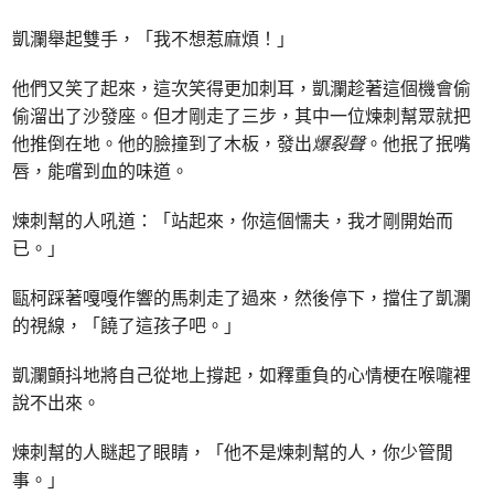
凱瀾舉起雙手，「我不想惹麻煩！」
他們又笑了起來，這次笑得更加刺耳，凱瀾趁著這個機會偷
偷溜出了沙發座。但才剛走了三步，其中一位煉刺幫眾就把
他推倒在地。他的臉撞到了木板，發出
爆裂聲
。他抿了抿嘴
唇，能嚐到血的味道。
煉刺幫的人吼道：「站起來，你這個懦夫，我才剛開始而
已。」
甌柯踩著嘎嘎作響的馬刺走了過來，然後停下，擋住了凱瀾
的視線，「饒了這孩子吧。」
凱瀾顫抖地將自己從地上撐起，如釋重負的心情梗在喉嚨裡
說不出來。
煉刺幫的人瞇起了眼睛，「他不是煉刺幫的人，你少管閒
事。」