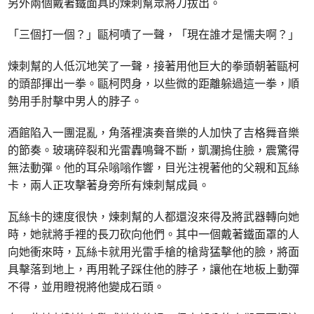
另外兩個戴著鐵面具的煉刺幫眾將刀拔出。
「三個打一個？」甌柯嘖了一聲，「現在誰才是懦夫啊？」
煉刺幫的人低沉地笑了一聲，接著用他巨大的拳頭朝著甌柯
的頭部揮出一拳。甌柯閃身，以些微的距離躲過這一拳，順
勢用手肘擊中男人的脖子。
酒館陷入一團混亂，角落裡演奏音樂的人加快了吉格舞音樂
的節奏。玻璃碎裂和光雷轟鳴聲不斷，凱瀾摀住臉，震驚得
無法動彈。他的耳朵嗡嗡作響，目光注視著他的父親和瓦絲
卡，兩人正攻擊著身旁所有煉刺幫成員。
瓦絲卡的速度很快，煉刺幫的人都還沒來得及將武器轉向她
時，她就將手裡的長刀砍向他們。其中一個戴著鐵面罩的人
向她衝來時，瓦絲卡就用光雷手槍的槍背猛擊他的臉，將面
具擊落到地上，再用靴子踩住他的脖子，讓他在地板上動彈
不得，並用瞪視將他變成石頭。