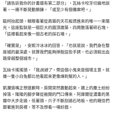
「請告訴我你的計畫還有第二部分」，瓦絲卡咬牙切齒地說
著，一邊不斷晃動鎖鍊，「或至少有個備案吧。」
甌柯抬起頭，瞇眼看著從高聳的天花板透進來的唯一一束陽
光。這座監獄是一個巨大的圓頂建築，四周散落著碎石塊。
「這裡看起來像一個古老的採石場。」
「確實是」，安妮冷冰冰的回答，「也就是說，我們身在整
座城的最深處。就算我們能夠掙脫這些手銬，也必須殺出血
路穿越整個城市。」
瓦絲卡搖搖頭，「我
說過了
，帶這個小鬼來是個壞主意。就
連一隻小白兔都比他看起來更像煉刺幫的人。」
凱瀾張嘴正想道歉時，房間突然震動起來，牆上的塵土紛紛
掉落。隆隆的腳步聲從敞開的門口傳來，阿庫爾從濃重的黑
霧中大步走過，低著頭，爪子不斷刮過石地板。他的親信們
跟著進到房裡，等不及想看一場好戲。