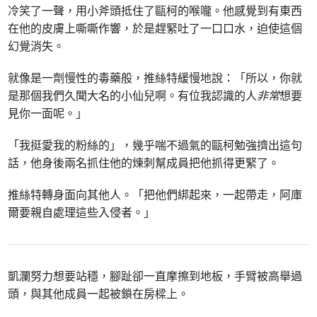
冷笑了一聲，用小斧頭抵住了甌柯的喉嚨。他感覺到有東西
在他的皮膚上嘶嘶作響，於是趕緊吐了一口口水，迫使這個
幻覺消失。
就像是一劑慢性的毒藥般，推絲特緩慢地說：「所以，你就
是那個我們久聞大名的小仙兒啊。有位我認識的人
非常
想要
見你一面呢。」
「我挺愛我的粉絲的」，幾乎喘不過氣的甌柯勉強擠出這句
話，他身後兩名抓住他的煉刺幫成員把他抓得更緊了。
推絲特轉身面向其他人。「把他們綁起來，一起帶走，阿庫
爾要親自處理這些入侵者。」
凱瀾努力想要站穩，腳趾卻一直摩擦到地板，手臂被高舉過
頭，與其他成員一起被鎖在房樑上。