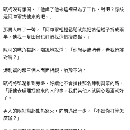
甌柯沒有離開，「他說了他來這裡是為了工作，對吧？應該
是阿庫爾找他來的吧。」
那男人哼了一聲，「阿庫爾輕輕鬆鬆就能把這個矮子折成兩
半，他找一隻田鼠也好過找這個瘦皮猴。」
甌柯的嘴角揚起，嘲諷地說道：「你想要賭賭看，看我們誰
對嗎？」
煉刺幫的那三個人面面相覷，猶豫不決。
甌柯將凱瀾推到旁邊，好讓他不會擋住那名煉刺幫眾的路，
「讓他去處理找他來的人的事，我們其他人就開心喝酒就好
了。」
男人的眼裡燃起熊熊怒火，向前邁出一步，「不然你打算怎
麼辦？」