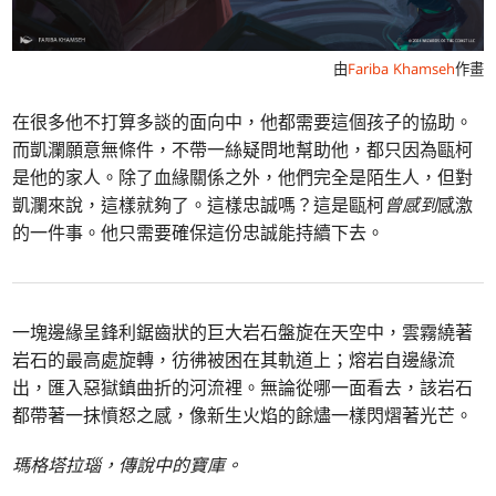
由
Fariba Khamseh
作畫
在很多他不打算多談的面向中，他都需要這個孩子的協助。
而凱瀾願意無條件，不帶一絲疑問地幫助他，都只因為甌柯
是他的家人。除了血緣關係之外，他們完全是陌生人，但對
凱瀾來說，這樣就夠了。這樣忠誠嗎？這是甌柯
曾感到
感激
的一件事。他只需要確保這份忠誠能持續下去。
一塊邊緣呈鋒利鋸齒狀的巨大岩石盤旋在天空中，雲霧繞著
岩石的最高處旋轉，彷彿被困在其軌道上；熔岩自邊緣流
出，匯入惡獄鎮曲折的河流裡。無論從哪一面看去，該岩石
都帶著一抹憤怒之感，像新生火焰的餘燼一樣閃熠著光芒。
瑪格塔拉瑙，傳說中的寶庫。