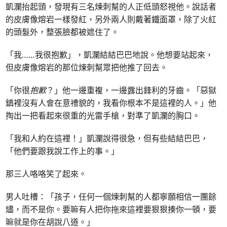
凱瀾抬起頭，發現有三名煉刺幫的人正低頭怒視他。說話者
的皮膚像熔岩一樣發紅，另外兩人則戴著鐵面罩，除了火紅
的頭髮外，整張臉都被遮住了。
「我……我很抱歉」，凱瀾結結巴巴地說。他想要站起來，
但皮膚像熔岩的那位煉刺幫眾把他推了回去。
「你很
抱歉
？」他一邊重複，一邊露出鋒利的牙齒。「惡獄
鎮裡沒有人會在意禮貌的，我看你根本不是這裡的人。」他
掏出一把看起來很重的光雷手槍，對準了凱瀾的胸口。
「我和人約在這裡！」凱瀾說得很急，但有些結結巴巴，
「他們要跟我說工作上的事。」
那三人咯咯笑了起來。
男人吐槽：「孩子，任何一個煉刺幫的人都寧願相信一團餘
燼，而不是你。要嘛有人把你拖來這裡要狠狠揍你一頓，要
嘛就是你在胡說八道。」