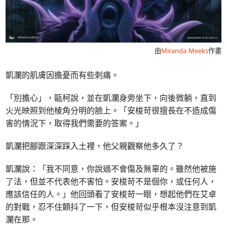
由
Miranda Meeks
作畫
凱瀾的肌膚因擔憂而有些刺痛。
「別擔心」，甌柯說，並在凱瀾身旁坐下，向後微躺，直到
火光映照到他棱角分明的臉上。「安梭苛很擅長在不造成傷
害的情況下，取得我們需要的答案。」
凱瀾把腳跟深深踩入土裡，他父親觀察他多久了？
凱瀾說：「我不同意，你說過不會傷及無辜的。雖然他被施
了法，但並不代表他不害怕。安梭苛不是個你，或任何人，
應該信任的人。」他回頭看了安梭苛一眼，想起他們在艾卓
的對戰，忍不住顫抖了一下，但安梭苛似乎根本沒注意到凱
瀾在那。