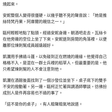
燒起來。
安妮整個人變得很僵硬，以幾乎聽不見的聲音說：「她是推
絲特梵丹果，阿庫爾的親信之一。」
甌柯輕輕地點了點頭，經過安妮身邊，朝酒吧走去，瓦絲卡
在他旁邊的空位上坐了下來。安妮退到房間的角落裡，以便
離那位煉刺幫成員越遠越好。
凱瀾用手拂過斗篷，以免碰到正在燃燒的邊緣。他覺得自己
格格不入，是混在一群士兵裡的稻草人，但最重要的是，他
只希望煉刺幫的人不會注意到他。
凱瀾在酒館後面找到了一個沙發位並坐下，桌子底下的雙手
不安的撥動著。另一邊，甌柯正忙著與調酒師攀談，彷彿扮
成別人是件再容易也不過的事了。
「這不是你的桌子」，有人粗聲粗氣地說道。