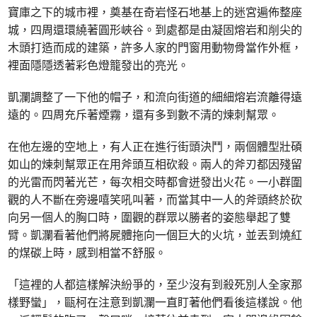
寶庫之下的城市裡，奠基在奇岩怪石地基上的迷宮遍佈整座
城，四周還環繞著圓形峽谷。到處都是由凝固熔岩和削尖的
木頭打造而成的建築，許多人家的門窗用動物骨當作外框，
裡面隱隱透著彩色燈籠發出的亮光。
凱瀾調整了一下他的帽子，和流向街道的細細熔岩流離得遠
遠的。四周充斥著煙霧，還有多到數不清的煉刺幫眾。
在他左邊的空地上，有人正在進行街頭決鬥，兩個體型壯碩
如山的煉刺幫眾正在用斧頭互相砍殺。兩人的斧刃都因殘留
的光雷而閃著光芒，每次相交時都會迸發出火花。一小群圍
觀的人不斷在旁邊嘻笑吼叫著，而當其中一人的斧頭終於砍
向另一個人的胸口時，圍觀的群眾以勝者的姿態舉起了雙
臂。凱瀾看著他們將屍體拖向一個巨大的火坑，並丟到燒紅
的煤碳上時，感到相當不舒服。
「這裡的人都這樣解決紛爭的，至少沒有到殺死別人全家那
樣野蠻」，甌柯在注意到凱瀾一直盯著他們看後這樣說。他