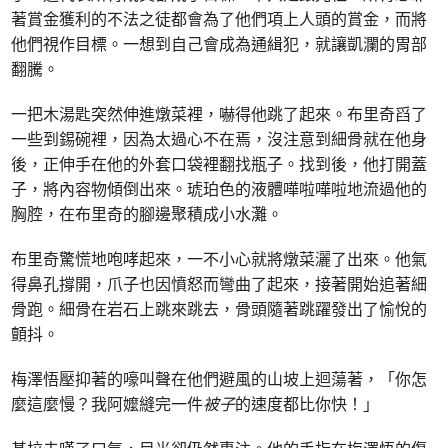
著賞金獲利的不法之徒都會為了他們項上人頭的賞金，而將
他們視作目標。一想到自己會成為通緝犯，就讓凱瀾的胃部
翻騰。
一把木湯匙突然伸進燉菜裡，嚇得他跳了起來。布里奇舀了
一些到錫碗裡，因為太過心不在焉，沒注意到細骨就在他身
後，正伸手在他的外套口袋裡翻找瓶子。找到後，他打開蓋
子，將內容物傾倒出來。琥珀色的液體嘩啦嘩啦地流過他的
胸腔，在布里奇的腳邊聚積成小水灘。
布里奇驚慌地咆哮起來，一不小心就將燉菜灑了出來。他氣
得鼻孔撐開，爪子也因憤怒而彎曲了起來，接著開始追著細
骨跑。細骨在岩石上跳來跳去，骨頭隨著跳躍發出了愉悅的
顫抖。
梅澤悟壓抑著的嚎叫聲在他們避風的山坡上迴蕩著，「你怎
麼這麼慢？我阿嬤縫完一件
被子
的速度都比你快！」