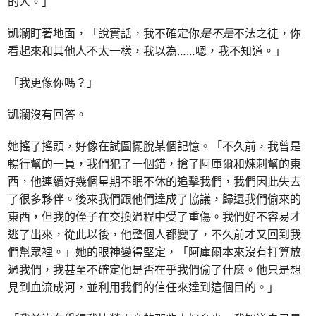
的人。」
凱瀾盯著地面，「說實話，我不確定你
是不是
不法之徒，你
看起來和其他人不太一樣，我以為……嗯，我不知道。」
「我更像你嗎？」
凱瀾沒有回答。
她搖了搖頭，好像在試圖擺脫某個記憶。「不久前，我曾是
暢行幫的一員，我們犯了一個錯，搶了阿庫爾和煉刺幫的東
西，他連續好幾個星期不眠不休的追擊我們，我們因此失去
了很多夥伴。後來我們跟他們達成了協議，歸還我們偷來的
東西，但我的侄子在交換過程中受了重傷。我們好不容易才
逃了出來，從此以後，他整個人都變了，不久前才又回到我
們幫眾裡。」她的眼神變得堅定，「阿庫爾本來沒有打算放
過我們，我甚至不確定他是否在乎我們偷了什麼。他只是想
見到血流成河，並利用我們的信任來達到這個目的。」