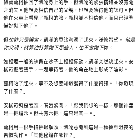
儘管甌柯抽回了凱瀾身上的手，但凱瀾的緊張情緒並沒有隨
之消失。他想要相信自己的父親，也想要獲得他的認可。但
他在火車上看見了甌柯的臉，甌柯並不相信他，而且已經準
備好拋下他了。
但
也許只是誤會
，凱瀾的思緒洶湧了起來，滿懷希望。
他是
你父親，就算他打算拋下那些人，也不會拋下
你
。
如輕煙一般的絲帶在沙子上輕輕擺動，凱瀾突然跳起來。安
梭苛握著雙手，一邊等待著，他的角在地上形成了陰影。
甌柯站了起來，等不及想要知道獲得了什麼資訊。「你發現
了什麼？」
安梭苛斜歪著頭，嘴唇緊閉，「跟我們想的一樣，那個神器
是一把鑰匙。但共有六把，這只是其一。」
甌柯用一根手指拂過額頭，凱瀾意識到這是一種掩飾沮喪的
習慣動作。「其他秘鑰在哪裡？」