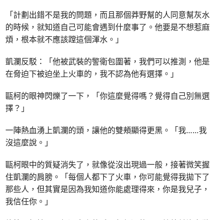
「計劃出錯不是我的問題，而且那個莽野幫的人同意幫灰水
的時候，就知道自己可能會遇到什麼事了。他要是不想惹麻
煩，根本就不應該蹚這個渾水。」
凱瀾反駁：「他被武裝的警衛包圍著，我們可以推測，他是
在脅迫下被迫坐上火車的，我不認為他有選擇。」
甌柯的眼神閃爍了一下，「你這麼覺得嗎？覺得自己別無選
擇？」
一陣熱血湧上凱瀾的頭，讓他的雙頰顯得更黑。「我……我
沒這麼說。」
甌柯眼中的質疑消失了，就像從沒出現過一般，接著微笑握
住凱瀾的肩膀。「每個人都下了火車，你可能覺得我拋下了
那些人，但其實是因為我知道你能處理得來，你是我兒子，
我信任你。」