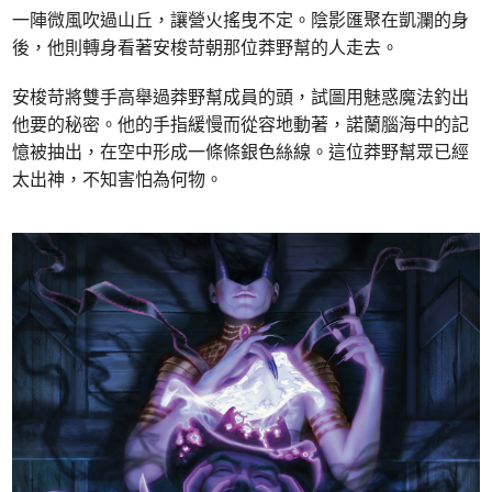
一陣微風吹過山丘，讓營火搖曳不定。陰影匯聚在凱瀾的身
後，他則轉身看著安梭苛朝那位莽野幫的人走去。
安梭苛將雙手高舉過莽野幫成員的頭，試圖用魅惑魔法釣出
他要的秘密。他的手指緩慢而從容地動著，諾蘭腦海中的記
憶被抽出，在空中形成一條條銀色絲線。這位莽野幫眾已經
太出神，不知害怕為何物。