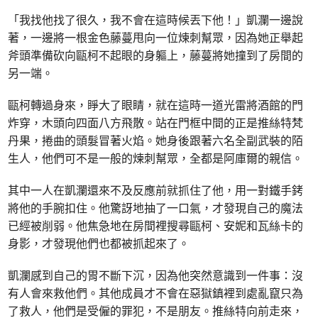
「我找他找了很久，我不會在這時候丟下他！」凱瀾一邊說
著，一邊將一根金色藤蔓甩向一位煉刺幫眾，因為她正舉起
斧頭準備砍向甌柯不起眼的身軀上，藤蔓將她撞到了房間的
另一端。
甌柯轉過身來，睜大了眼睛，就在這時一道光雷將酒館的門
炸穿，木頭向四面八方飛散。站在門框中間的正是推絲特梵
丹果，捲曲的頭髮冒著火焰。她身後跟著六名全副武裝的陌
生人，他們可不是一般的煉刺幫眾，全都是阿庫爾的親信。
其中一人在凱瀾還來不及反應前就抓住了他，用一對鐵手銬
將他的手腕扣住。他驚訝地抽了一口氣，才發現自己的魔法
已經被削弱。他焦急地在房間裡搜尋甌柯、安妮和瓦絲卡的
身影，才發現他們也都被抓起來了。
凱瀾感到自己的胃不斷下沉，因為他突然意識到一件事：沒
有人會來救他們。其他成員才不會在惡獄鎮裡到處亂竄只為
了救人，他們是受僱的罪犯，不是朋友。推絲特向前走來，