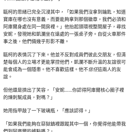
甌柯的思緒已完全沉浸其中，「如果我們沒拿到鑰匙，知道
寶庫在哪也沒有意義，而要能夠拿到那個徽章，我們必須和
阿庫爾身處在同一間房裡。」他抬起頭環視整間屋子，尋找
安妮，發現她和凱瀾坐在遠處的一張桌子旁。自從火車那件
事之後，他們倆幾乎形影不離。
甌柯的表情沉了下來。他並不反對成員們彼此交朋友，但清
楚每個人的立場才更能掌控他們，凱瀾不斷升溫的友誼很可
能會成為一個隱患。他不喜歡這樣。他不
信任
這兩人的友
誼。
但他還是擠出了笑容，「安妮……你認得阿庫爾核心圈子裡
的煉刺幫成員，對嗎？」
她用指甲敲了一下玻璃瓶，「應該認得。」
「如果我們能夠在惡獄鎮裡跟蹤其中一個，你覺得他能帶我
們到阿庫爾的據點嗎？」