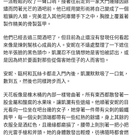
一派輕鬆的吹了一聲口哨，接著往前走到一家大門邊緣因餘
燼而閃著光芒的酒吧前。他已經用變形術將自己變成了一個
粗獷的人類，完美混入其他阿庫爾手下之中，胸膛上覆蓋著
製作精美的骨製盔甲。
他們已經去過三間酒吧了，但目前為止還沒有發現任何看起
來像是煉刺幫核心成員的人。安妮在不遠處整理了一下遮住
她半張臉的黑色頭巾，凱瀾忍不住猜想她是害怕被認出，或
是因為終於要面對那些從傷害她侄子的人而害怕。
安妮、甌柯和瓦絲卡都走入門內後，凱瀾默默吸了一口氣，
數到五，然後也同樣跨步而入。
天花板像是橡木桶的內部一樣彎曲著，所有東西都散發著一
股金屬和酸腐的水果味，讓凱瀾有些退縮。他順著安妮的目
光看向一位坐在吧台邊的女子，她穿著一件帶有尖刺的鍛鐵
肩甲，每一個尖刺頂端都帶有一些紅熱的餘燼，身上其餘的
衣服全是酒紅色，且邊緣都磨損了，腰帶上則別著一把小把
的光雷手槍和斧頭。她的身體散發出輕煙，彷彿隨時都會燃