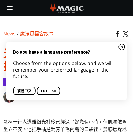
Skip
to
main
content
News
/
魔法風雲會故事
光雷驛鏢客｜第四集：尋
Do you have a language preference?
Choose from the options below, and we will
找惡獄鎮
remember your preferred language in the
future.
魔法風雲會故事
2024-03-20
繁體中文
ENGLISH
Akemi Dawn Bowman
甌柯一行人逃離銀光社後已經過了好幾個小時，但凱瀾依舊
坐立不安。他把手插進鋪有羊毛內襯的口袋裡，雙膝焦躁地