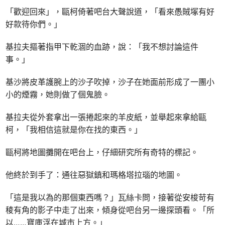
「歡迎回來」，甌柯倚著吧台大聲說道，「看來愚賊塚有好
好款待你們。」
基拉夫摳著指甲下乾涸的血跡，說：「我不想討論這件
事。」
基沙將皮革護腕上的沙子吹掉，沙子在她面前形成了一團小
小的煙霧，她則做了個鬼臉。
基拉夫從外套拿出一張捲起來的羊皮紙，並舉起來拿給甌
柯，「我相信這就是你在找的東西。」
甌柯將地圖攤開在吧台上，仔細研究所有奇特的標記。
他終於到手了：通往惡獄鎮和瑪格塔拉瑙的地圖。
「這是我以為的那個東西嗎？」瓦絲卡問，接著從安梭苛有
稜有角的影子中走了出來，傾身從吧台另一邊探頭看。「所
以……寶庫浮在城市上方。」