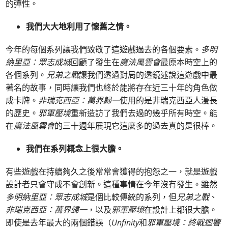
的彈性。
我們大大地利用了懷舊之情。
今年的每個系列讓我們致敬了這遊戲過去的各個要素。
多明
納里亞：眾志成城
回顧了發生在
魔法風雲會
最原本時空上的
各個系列。
兄弟之戰
讓我們透過對局的透鏡述說這遊戲中最
著名的故事，同時讓我們也終於能將存在近三十年的角色做
成卡牌。
非瑞克西亞：萬界歸一
使用的是非瑞克西亞人漫長
的歷史。
邪軍壓境
重新造訪了我們去過的幾乎所有時空。能
在
魔法風雲會
的三十週年展現它這麼多的過去真的是很棒。
我們在系列概念上很大膽。
有些遊戲在持續夠久之後常常會獲得的抱怨之一，就是遊戲
設計者只會守成不會創新。這種事情在今年沒有發生。雖然
多明納里亞：眾志成城
是個比較傳統的系列，但
兄弟之戰
、
非瑞克西亞：萬界歸一
，以及
邪軍壓境
在設計上都很大膽。
即使是去年最大的兩個錯誤（
Unfinity
和
邪軍壓境：終戰迴響