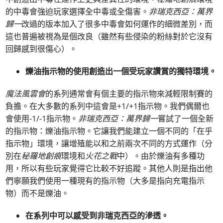
的中毒會強迫玩家選擇全中毒或全傷害。
非瑞克西亞：萬界
歸一
改過的版本加入了很多中毒會如何運作的細微差別，而
這也普遍被視為是個改良（雖然有些侵染的粉絲對於它沒有
回歸感到很傷心）。
爍油指示物的使用創造出一個受玩家讚賞的獨特環境。
魔法風雲會
的系列通常會有個主要的指示物來減輕限制賽的
負擔。在大多數的系列中這會是+1/+1指示物。我們偶爾也
會使用-1/-1指示物。
非瑞克西亞：萬界歸一
嘗試了一個全新
的指示物：爍油指示物。它讓我們能建立一個不同的「在乎
指示物」環境，讓增殖能以和之前兩次不同的方式運作（分
別在
秘羅地創痕
環境和
火花之戰
中）。由於爍油有多種功
用，所以有些玩家覺得它比較不好追蹤。其他人則是指出他
們寧願我們使用一種現有的指示物（大多是指向充電指示
物）而不是爍油。
在系列中可以感受到非瑞克西亞的滲透。