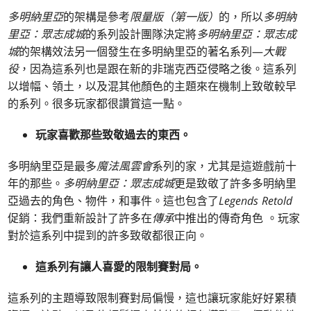
多明納里亞
的架構是參考
限量版（第一版）
的，所以
多明納
里亞：眾志成城
的系列設計團隊決定將
多明納里亞：眾志成
城
的架構效法另一個發生在多明納里亞的著名系列—
大戰
役
，因為這系列也是跟在新的非瑞克西亞侵略之後。這系列
以增幅、領土，以及混其他顏色的主題來在機制上致敬較早
的系列。很多玩家都很讚賞這一點。
玩家喜歡那些致敬過去的東西。
多明納里亞是最多
魔法風雲會
系列的家，尤其是這遊戲前十
年的那些。
多明納里亞：眾志成城
更是致敬了許多多明納里
亞過去的角色、物件，和事件。這也包含了
Legends Retold
促銷：我們重新設計了許多在
傳承
中推出的傳奇角色 。玩家
對於這系列中提到的許多致敬都很正向。
這系列有讓人喜愛的限制賽對局。
這系列的主題導致限制賽對局偏慢，這也讓玩家能好好累積