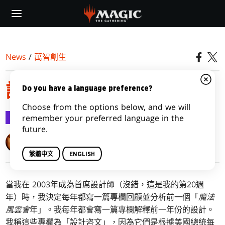
Skip
to
main
content
News
/
萬智創生
設計咨文2023
Do you have a language preference?
Choose from the options below, and we will
萬智創生
2023-07-31
remember your preferred language in the
future.
Mark Rosewater
繁體中文
ENGLISH
當我在 2003年成為首席設計師（沒錯，這是我的第20週
年）時，我決定每年都寫一篇專欄回顧並分析前一個「
魔法
風雲會
年」。我每年都會寫一篇專欄解釋前一年份的設計。
我稱這些專欄為「設計咨文」，因為它們是根據美國總統每