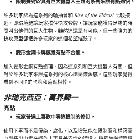
限制賽對於具有巨大機器人主題的系列來說有點過快。
許多玩家認為這系列的輪抽會和
Rise of the Eldrazi
比較接
近，即環境能讓玩家擋住快攻套牌，讓玩家能獲得足夠的時
間叫出他們的巨大生物。雖然這還是有可能，但一些強力的
快攻原型卻把許多玩家的這個希望摧毀了。
變形金鋼卡牌感覺有點不合適。
加入變形金鋼有點道理，因為這系列和巨大機器人有關，但
對於許多玩家來說這系列的核心還是懷舊感。這些玩家覺得
看到不同IP的卡牌和這點相悖。
非瑞克西亞：萬界歸一
亮點
玩家普遍上喜歡中毒這機制的修訂。
使用下毒而不是侵染、腐化，以及增殖能在限制賽和構築賽
中創造出中毒在運作上更具差異性的環境。
秘羅地創痕
環境