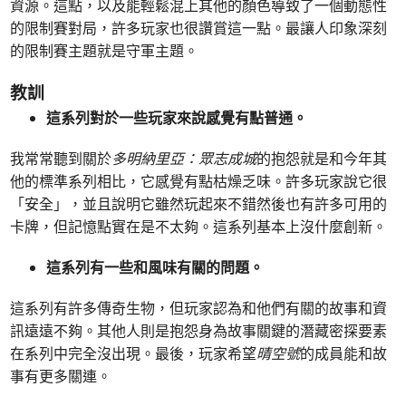
資源。這點，以及能輕鬆混上其他的顏色導致了一個動態性
的限制賽對局，許多玩家也很讚賞這一點。最讓人印象深刻
的限制賽主題就是守軍主題。
教訓
這系列對於一些玩家來說感覺有點普通。
我常常聽到關於
多明納里亞：眾志成城
的抱怨就是和今年其
他的標準系列相比，它感覺有點枯燥乏味。許多玩家說它很
「安全」，並且說明它雖然玩起來不錯然後也有許多可用的
卡牌，但記憶點實在是不太夠。這系列基本上沒什麼創新。
這系列有一些和風味有關的問題。
這系列有許多傳奇生物，但玩家認為和他們有關的故事和資
訊遠遠不夠。其他人則是抱怨身為故事關鍵的潛藏密探要素
在系列中完全沒出現。最後，玩家希望
晴空號
的成員能和故
事有更多關連。