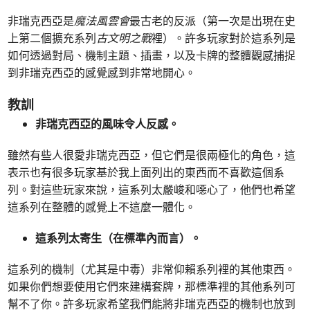
非瑞克西亞是
魔法風雲會
最古老的反派（第一次是出現在史
上第二個擴充系列
古文明之戰
裡）。許多玩家對於這系列是
如何透過對局、機制主題、插畫，以及卡牌的整體觀感捕捉
到非瑞克西亞的感覺感到非常地開心。
教訓
非瑞克西亞的風味令人反感。
雖然有些人很愛非瑞克西亞，但它們是很兩極化的角色，這
表示也有很多玩家基於我上面列出的東西而不喜歡這個系
列。對這些玩家來說，這系列太嚴峻和噁心了，他們也希望
這系列在整體的感覺上不這麼一體化。
這系列太寄生（在標準內而言）。
這系列的機制（尤其是中毒）非常仰賴系列裡的其他東西。
如果你們想要使用它們來建構套牌，那標準裡的其他系列可
幫不了你。許多玩家希望我們能將非瑞克西亞的機制也放到