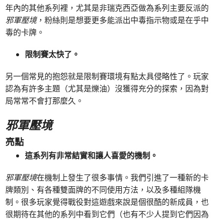
年內的其他系列裡，尤其是非瑞克西亞做為系列主要反派的
邪軍壓境
，粉絲則是想要更多能派出中毒指示物或是在乎中
毒的卡牌。
限制賽太快了。
另一個常見的抱怨就是限制賽環境有點太具侵略性了。玩家
認為有許多主題（尤其是爍油）沒獲得充分的探索，因為對
局常常不會打那麼久。
邪軍壓境
亮點
這系列有非常結實和讓人喜愛的機制。
邪軍壓境
在機制上發生了很多事情。我們引進了一種新的卡
牌類別、有各種雙面牌的不同使用方法，以及多種組隊機
制。很多玩家覺得戰役對這遊戲來說是個很酷的新成員，也
很期待在其他的系列中看到它們（也有不少人提到它們因為