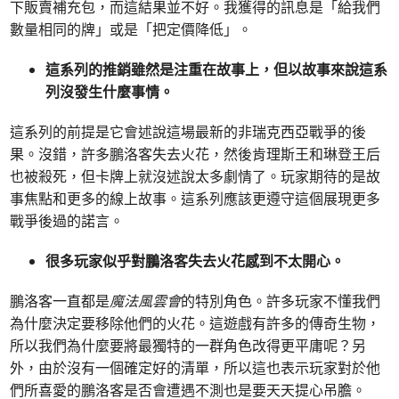
下販賣補充包，而這結果並不好。我獲得的訊息是「給我們
數量相同的牌」或是「把定價降低」。
這系列的推銷雖然是注重在故事上，但以故事來說這系
列沒發生什麼事情。
這系列的前提是它會述說這場最新的非瑞克西亞戰爭的後
果。沒錯，許多鵬洛客失去火花，然後肯理斯王和琳登王后
也被殺死，但卡牌上就沒述說太多劇情了。玩家期待的是故
事焦點和更多的線上故事。這系列應該更遵守這個展現更多
戰爭後過的諾言。
很多玩家似乎對鵬洛客失去火花感到不太開心。
鵬洛客一直都是
魔法風雲會
的特別角色。許多玩家不懂我們
為什麼決定要移除他們的火花。這遊戲有許多的傳奇生物，
所以我們為什麼要將最獨特的一群角色改得更平庸呢？另
外，由於沒有一個確定好的清單，所以這也表示玩家對於他
們所喜愛的鵬洛客是否會遭遇不測也是要天天提心吊膽。