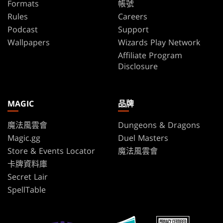
Formats
帳號
Rules
Careers
Podcast
Support
Wallpapers
Wizards Play Network
Affiliate Program
Disclosure
MAGIC
品牌
魔法風雲會
Dungeons & Dragons
Magic.gg
Duel Masters
Store & Events Locator
魔法風雲會
卡牌資料庫
Secret Lair
SpellTable