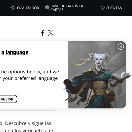
BASE DE DATOS DE
LOCALIZADOR
CUENTAS
CARTAS
MANSIÓN
 a language
the options below, and we
r your preferred language
ENGLISH
. Descubre y sigue las
ará en los vericuetos de