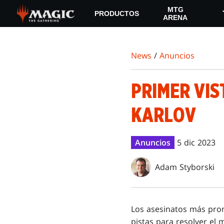
Skip
MTG
PRODUCTOS
to
ARENA
main
content
News
/
Anuncios
PRIMER VIS
KARLOV
Anuncios
5 dic 2023
Adam Styborski
Los asesinatos más prom
pistas para resolver el 