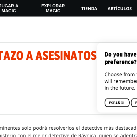
JUGAR A
EXPLORAR
TIENDA
ARTÍCULOS
MAGIC
MAGIC
TAZO A ASESINATOS EN LA 
Do you have
preference?
Choose from 
will remembe
in the future.
ESPAÑOL
inentes solo podrá resolverlos el detective más destacado
misterio con el mejor detective de Rávnica, quien se adentr