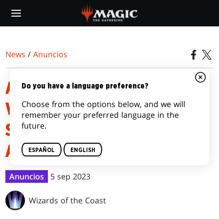
Skip
to
main
content
News
/
Anuncios
ACTUALIZACIONES SOBRE LAS
Do you have a language preference?
Choose from the options below, and we will
VENTAS DE LAS TIERRAS
remember your preferred language in the
future.
SALVAJES DE ELDRAINE Y MÁS
ALLÁ
ESPAÑOL
ENGLISH
Anuncios
5 sep 2023
Wizards of the Coast