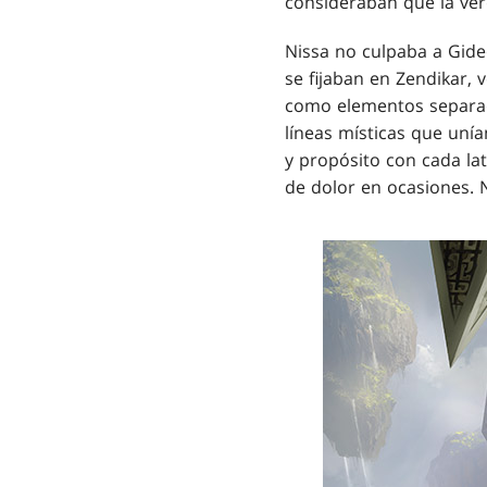
consideraban que la verd
Nissa no culpaba a Gide
se fijaban en Zendikar, 
como elementos separado
líneas místicas que uní
y propósito con cada lat
de dolor en ocasiones. N