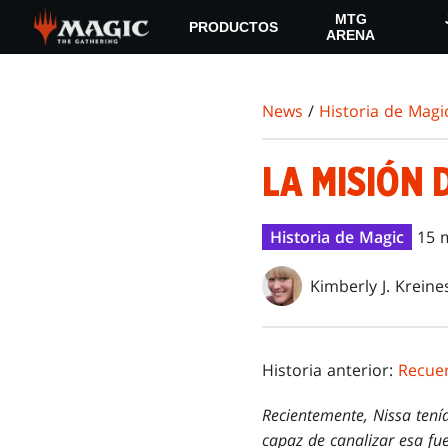
Skip
MTG
PRODUCTOS
to
ARENA
main
content
News
/
Historia de Magi
LA MISIÓN 
Historia de Magic
15 
Kimberly J. Kreine
Historia anterior:
Recue
Recientemente, Nissa tení
capaz de canalizar esa fu