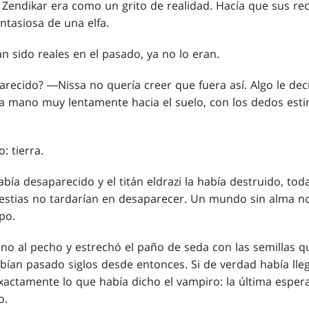
e Zendikar era como un grito de realidad. Hacía que sus r
ntasiosa de una elfa.
n sido reales en el pasado, ya no lo eran.
ecido? ―Nissa no quería creer que fuera así. Algo le dec
una mano muy lentamente hacia el suelo, con los dedos esti
: tierra.
bía desaparecido y el titán eldrazi la había destruido, toda 
 bestias no tardarían en desaparecer. Un mundo sin alma n
po.
ano al pecho y estrechó el paño de seda con las semillas q
ían pasado siglos desde entonces. Si de verdad había lleg
exactamente lo que había dicho el vampiro: la última espe
o.