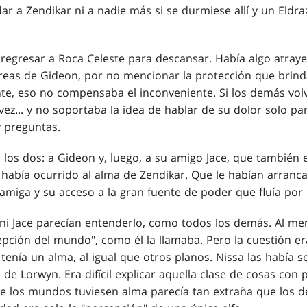
r a Zendikar ni a nadie más si se durmiese allí y un Eldra
egresar a Roca Celeste para descansar. Había algo atraye
aéreas de Gideon, por no mencionar la protección que brind
te, eso no compensaba el inconveniente. Si los demás volví
 vez... y no soportaba la idea de hablar de su dolor solo p
y preguntas.
a los dos: a Gideon y, luego, a su amigo Jace, que también 
e había ocurrido al alma de Zendikar. Que le habían arranc
miga y su acceso a la gran fuente de poder que fluía por l
ni Jace parecían entenderlo, como todos los demás. Al men
epción del mundo", como él la llamaba. Pero la cuestión e
tenía un alma, al igual que otros planos. Nissa las había s
e Lorwyn. Era difícil explicar aquella clase de cosas con 
ue los mundos tuviesen alma parecía tan extraña que los d