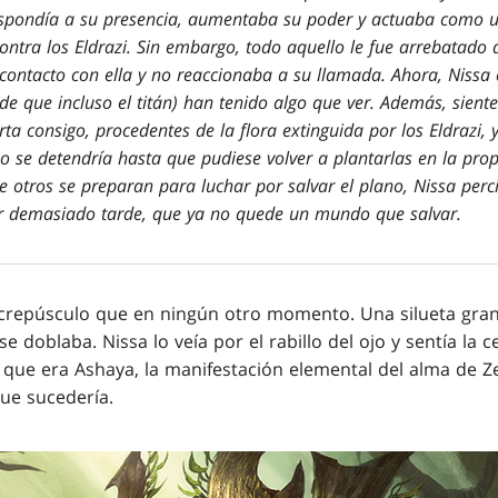
espondía a su presencia, aumentaba su poder y actuaba como u
ontra los Eldrazi. Sin embargo, todo aquello le fue arrebatado 
contacto con ella y no reaccionaba a su llamada. Ahora, Nissa e
ede que incluso el titán) han tenido algo que ver. Además, sient
rta consigo, procedentes de la flora extinguida por los Eldrazi, 
 se detendría hasta que pudiese volver a plantarlas en la propi
e otros se preparan para luchar por salvar el plano, Nissa perci
r demasiado tarde, que ya no quede un mundo que salvar.
 crepúsculo que en ningún otro momento. Una silueta gran
e doblaba. Nissa lo veía por el rabillo del ojo y sentía la 
e que era Ashaya, la manifestación elemental del alma de Z
ue sucedería.