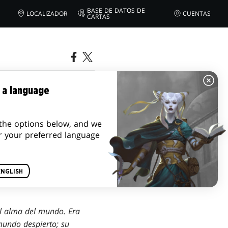
BASE DE DATOS DE
LOCALIZADOR
CUENTAS
CARTAS
 a language
the options below, and we
r your preferred language
ENGLISH
el alma del mundo. Era
mundo despierto; su