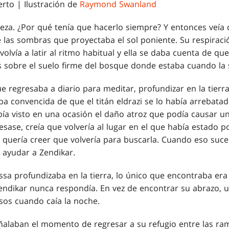
rto | Ilustración de
Raymond Swanland
beza. ¿Por qué tenía que hacerlo siempre? Y entonces veía 
e las sombras que proyectaba el sol poniente. Su respiració
olvía a latir al ritmo habitual y ella se daba cuenta de qu
s sobre el suelo firme del bosque donde estaba cuando la
ue regresaba a diario para meditar, profundizar en la tierr
ba convencida de que el titán eldrazi se lo había arrebata
abía visto en una ocasión el daño atroz que podía causar u
esase, creía que volvería al lugar en el que había estado po
quería creer que volvería para buscarla. Cuando eso sucedie
a ayudar a Zendikar.
sa profundizaba en la tierra, lo único que encontraba era 
ndikar nunca respondía. En vez de encontrar su abrazo, un 
sos cuando caía la noche.
señalaban el momento de regresar a su refugio entre las r