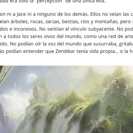
ad era solo la "percepción" de una única elfa.
on ni a Jace ni a ninguno de los demás. Ellos no veían las
veían árboles, rocas, zarzas, bestias, ríos y montañas, pero
s e inconexos. No sentían el vínculo subyacente. No pod
an a todos los seres vivos del mundo, como una red de arte
ido. No podían oír la voz del mundo que susurraba, gritaba
o podían entender que Zendikar tenía vida propia... o la h