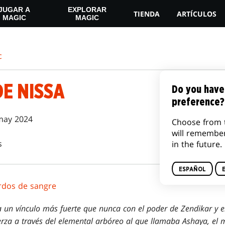
JUGAR A
EXPLORAR
TIENDA
ARTÍCULOS
MAGIC
MAGIC
c
DE NISSA
Do you have
preference?
may 2024
Choose from 
will remembe
s
in the future.
ESPAÑOL
rdos de sangre
a un vínculo más fuerte que nunca con el poder de Zendikar y 
erza a través del elemental arbóreo al que llamaba Ashaya, el 