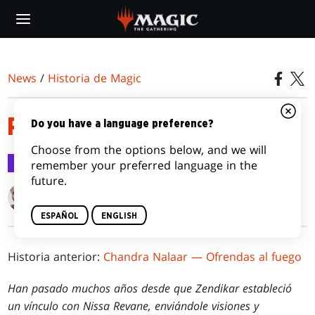
Skip
to
main
content
News
/
Historia de Magic
POR ZENDIKAR
Do you have a language preference?
Choose from the options below, and we will
Historia de Magic
15 may 2024
remember your preferred language in the
future.
Kimberly J. Kreines
ESPAÑOL
ENGLISH
Historia anterior:
Chandra Nalaar — Ofrendas al fuego
Han pasado muchos años desde que Zendikar estableció
un vínculo con Nissa Revane, enviándole visiones y