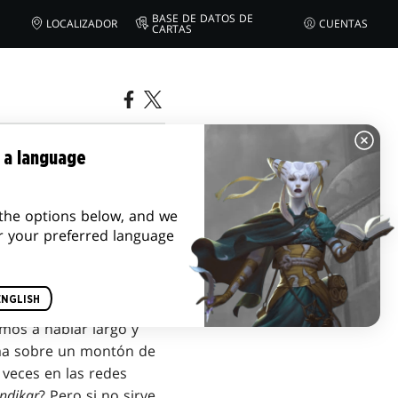
BASE DE DATOS DE
LOCALIZADOR
CUENTAS
CARTAS
 a language
the options below, and we
r your preferred language
ENGLISH
amos a hablar largo y
cima sobre un montón de
veces en las redes
endikar
? Pero si no sirve