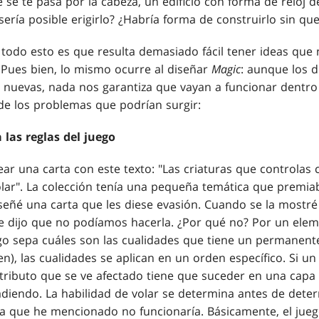
se te pasa por la cabeza, un edificio con forma de reloj d
sería posible erigirlo? ¿Habría forma de construirlo sin que
 todo esto es que resulta demasiado fácil tener ideas que 
 Pues bien, lo mismo ocurre al diseñar
Magic
: aunque los 
uevas, nada nos garantiza que vayan a funcionar dentro d
e los problemas que podrían surgir:
 las reglas del juego
ar una carta con este texto: "Las criaturas que controlas
olar". La colección tenía una pequeña temática que premiab
señé una carta que les diese evasión. Cuando se la mostré
e dijo que no podíamos hacerla. ¿Por qué no? Por un ele
ego sepa cuáles son las cualidades que tiene un permanen
en), las cualidades se aplican en un orden específico. Si un
atributo que se ve afectado tiene que suceder en una capa a
diendo. La habilidad de volar se determina antes de deter
arta que he mencionado no funcionaría. Básicamente, el ju