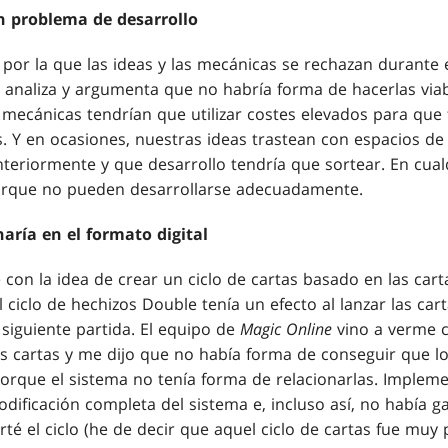
n problema de desarrollo
por la que las ideas y las mecánicas se rechazan durante 
s analiza y argumenta que no habría forma de hacerlas viab
s mecánicas tendrían que utilizar costes elevados para que
s. Y en ocasiones, nuestras ideas trastean con espacios d
eriormente y que desarrollo tendría que sortear. En cua
orque no pueden desarrollarse adecuadamente.
aría en el formato digital
 con la idea de crear un ciclo de cartas basado en las car
l ciclo de hechizos Double tenía un efecto al lanzar las car
a siguiente partida. El equipo de
Magic Online
vino a verme 
s cartas y me dijo que no había forma de conseguir que lo
porque el sistema no tenía forma de relacionarlas. Impleme
dificación completa del sistema e, incluso así, no había g
rté el ciclo (he de decir que aquel ciclo de cartas fue muy