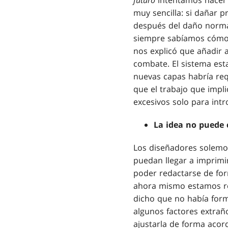
futuro
intentamos hacer u
muy sencilla: si dañar p
después del daño normal
siempre sabíamos cómo f
nos explicó que añadir 
combate. El sistema est
nuevas capas habría req
que el trabajo que impli
excesivos solo para int
La idea no puede 
Los diseñadores solemos
puedan llegar a imprimir
poder redactarse de fo
ahora mismo estamos re
dicho que no había forma
algunos factores extrañ
ajustarla de forma acorde