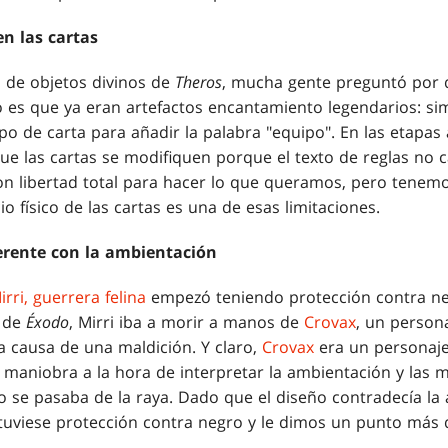
en las cartas
 de objetos divinos de
Theros
, mucha gente preguntó por 
o es que ya eran artefactos encantamiento legendarios: s
tipo de carta para añadir la palabra "equipo". En las etapas
que las cartas se modifiquen porque el texto de reglas no 
n libertad total para hacer lo que queramos, pero tenem
cio físico de las cartas es una de esas limitaciones.
erente con la ambientación
irri, guerrera felina
empezó teniendo protección contra ne
a de
Éxodo
, Mirri iba a morir a manos de
Crovax
, un person
a causa de una maldición. Y claro,
Crovax
era un personaje
 maniobra a la hora de interpretar la ambientación y las
so se pasaba de la raya. Dado que el diseño contradecía la
tuviese protección contra negro y le dimos un punto más d