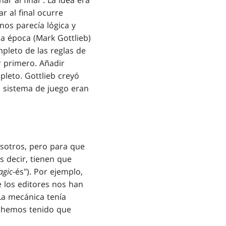
r al final". La idea era
r al final ocurre
nos parecía lógica y
a época (Mark Gottlieb)
pleto de las reglas de
 primero. Añadir
pleto. Gottlieb creyó
l sistema de juego eran
osotros, pero para que
s decir, tienen que
agic
-és"). Por ejemplo,
 los editores nos han
 La mecánica tenía
, hemos tenido que