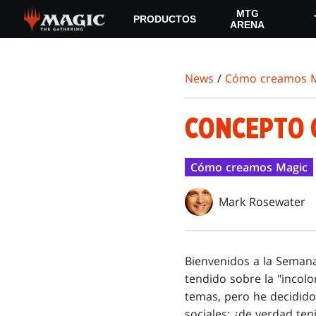
Skip
MTG
PRODUCTOS
to
ARENA
main
content
News
/
Cómo creamos M
CONCEPTO 
Cómo creamos Magic
Mark Rosewater
Bienvenidos a la Semana 
tendido sobre la "incol
temas, pero he decidid
sociales: ¿de verdad ten