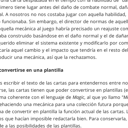
na carta desplazada en el tiempo con la habilidad de "daña
rimero tiene lugar antes del daño de combate normal, daña
. A nosotros no nos costaba jugar con aquella habilidad, 
uncionaba. Sin embargo, el director de normas de aquell
aquella mecánica al juego habría precisado un reajuste com
aba construido basándose en el daño normal y el de dañar
uerido eliminar el sistema existente y modificarlo por com
caría aquel cambio y el impacto que tendría en el resto de
roducir una mecánica, así que la rechazamos.
convertirse en una plantilla
 escribir el texto de las cartas para entendernos entre n
se, las cartas tienen que poder convertirse en plantillas (e
rma coherente con el lenguaje de
Magic
, al que yo llamo "
M
haciendo una mecánica para una colección futura porque
 de convertir en plantilla la función actual de las cartas.
os que hacían imposible redactarla bien. Para conservarla
 a las posibilidades de las plantillas.