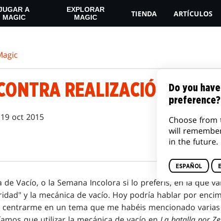
JUGAR A
EXPLORAR
TIENDA
ARTÍCULOS
MAGIC
MAGIC
agic
CONTRA REALIZACIÓN
Do you have
preference?
19 oct 2015
Choose from 
will remembe
in the future.
ESPAÑOL
de Vacío, o la Semana Incolora si lo preferís, en la que v
oridad" y la mecánica de vacío. Hoy podría hablar por en
o centrarme en un tema que me habéis mencionado varias 
íamos que utilizar la mecánica de vacío en
La batalla por Z