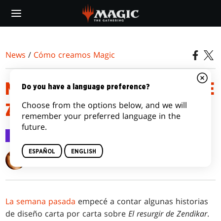
Skip
to
main
content
News
/
Cómo creamos Magic
MÁS ESTRELLAS NACIENTES DE
Do you have a language preference?
Choose from the options below, and we will
ZENDIKAR
remember your preferred language in the
future.
Cómo creamos Magic
21 sep 2020
ESPAÑOL
ENGLISH
Mark Rosewater
La semana pasada
empecé a contar algunas historias
de diseño carta por carta sobre
El resurgir de Zendikar
.