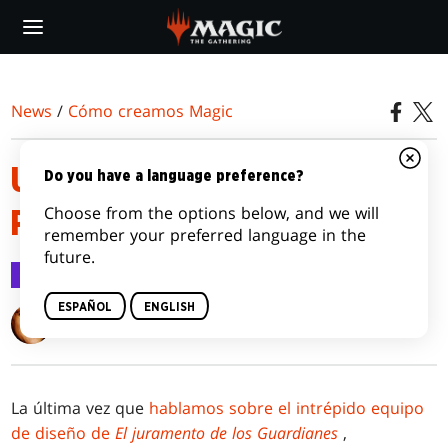
Skip
to
main
content
News
/
Cómo creamos Magic
UN JURAMENTO SOLEMNE,
Do you have a language preference?
Choose from the options below, and we will
PARTE 2
remember your preferred language in the
future.
Cómo creamos Magic
5 ene 2016
ESPAÑOL
ENGLISH
Mark Rosewater
La última vez que
hablamos sobre el intrépido equipo
de diseño de
El juramento de los Guardianes
,