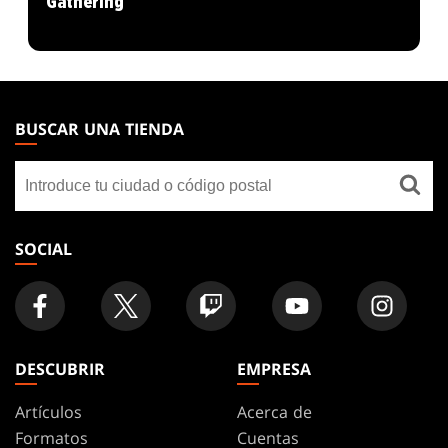
Gathering
MAGIC:
THE
BUSCAR UNA TIENDA
GATHERING
Buscar
FOOTER
una
tienda
SOCIAL
DESCUBRIR
EMPRESA
Artículos
Acerca de
Formatos
Cuentas