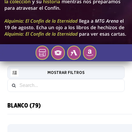
la colección
y su
historia
mientras nos preparamos
para atravesar el Confín.
Alquimia: El Confín de la Eternidad
llega a
MTG Arena
el
19 de agosto. Echa un ojo a los libros de hechizos de
Alquimia: El Confín de la Eternidad
para ver esas cartas.
Tu
TCGPLAYER
MTG
AMAZON
tienda
ARENA
local
MOSTRAR FILTROS
BLANCO (79)
Básico
RESET
FILTER
Arte
completo
CARTAS
Foil