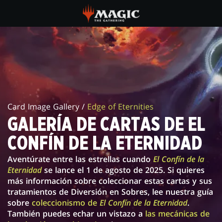
Skip
to
main
GALERÍA
content
DE
CARTAS
DE
Card Image Gallery /
Edge of Eternities
EL
GALERÍA DE CARTAS DE EL
CONFÍN
CONFÍN DE LA ETERNIDAD
DE
Aventúrate entre las estrellas cuando
El Confín de la
LA
Eternidad
se lance el 1 de agosto de 2025. Si quieres
más información sobre coleccionar estas cartas y sus
ETERNIDAD
tratamientos de Diversión en Sobres, lee nuestra guía
sobre
coleccionismo de
El Confín de la Eternidad
.
También puedes echar un vistazo a
las mecánicas de