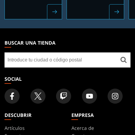
MAGIC:
THE
BUSCAR UNA TIENDA
GATHERING
Buscar
FOOTER
una
tienda
SOCIAL
DESCUBRIR
EMPRESA
Artículos
Acerca de