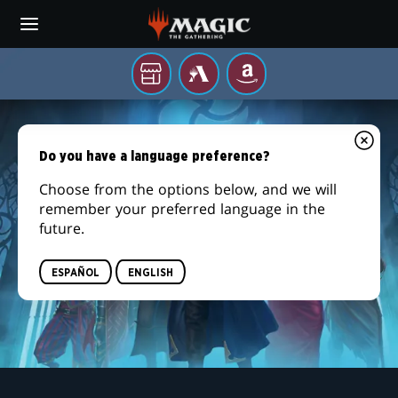
Skip
to
main
content
Tu
MTG
AMAZON
tienda
ARENA
ASESINATOS
local
EN
Do you have a language preference?
LA
Choose from the options below, and we will
remember your preferred language in the
MANSIÓN
future.
KARLOV
ESPAÑOL
ENGLISH