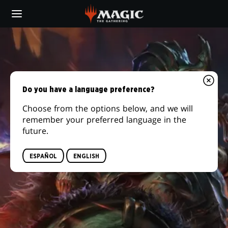
Skip
to
main
content
Do you have a language preference?
Choose from the options below, and we will
remember your preferred language in the
future.
ESPAÑOL
ENGLISH