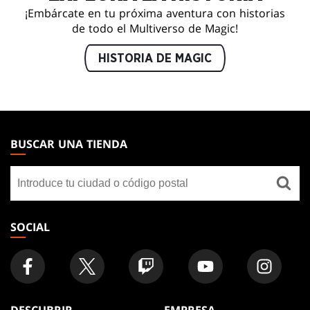
¡Embárcate en tu próxima aventura con historias
de todo el Multiverso de Magic!
HISTORIA DE MAGIC
MAGIC:
THE
BUSCAR UNA TIENDA
GATHERING
Buscar
FOOTER
una
tienda
SOCIAL