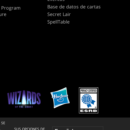
Base de datos de cartas
te Program
ure
Secret Lair
SpellTable
 SE
SUS OPCIONES DE