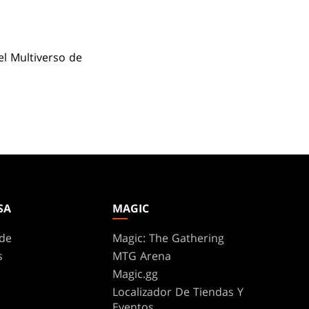
el Multiverso de
SA
MAGIC
de
Magic: The Gathering
s
MTG Arena
Magic.gg
Localizador De Tiendas Y
Eventos