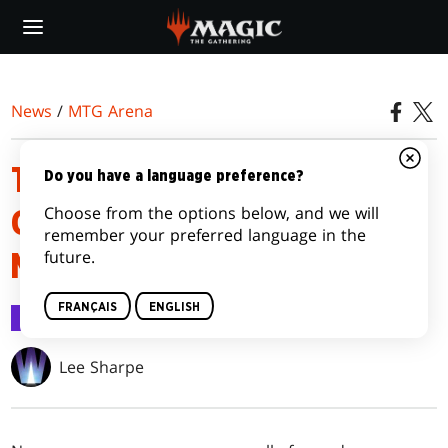
Skip
to
main
content
News
/
MTG Arena
TANIÈRE D’HORIZON DE LA
Do you have a language preference?
Choose from the options below, and we will
GRENOUILLE PSYCHIQUE SUR
remember your preferred language in the
future.
MTG ARENA
FRANÇAIS
ENGLISH
MTG Arena
28 mai 2024
Lee Sharpe