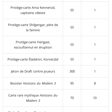
Protège-carte Arna Kennerüd,
55
1
capitaine céleste
Protège-carte Shilgengar, père de
55
1
la famine
Protège-carte Herigast,
55
1
escouflannul en éruption
Protège-carte Éladämri, Korvecdal
55
1
Jeton de Draft contre joueurs
300
1
Booster
Horizons du Modern 3
95
8
Carte rare mythique
Horizons du
70
10
Modern 3