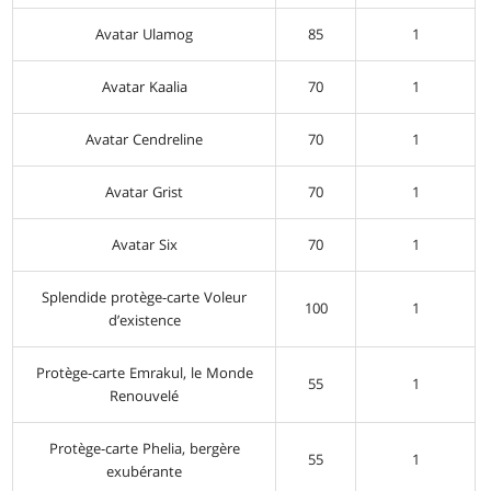
Avatar Ulamog
85
1
Avatar Kaalia
70
1
Avatar Cendreline
70
1
Avatar Grist
70
1
Avatar Six
70
1
Splendide protège-carte Voleur
100
1
d’existence
Protège-carte Emrakul, le Monde
55
1
Renouvelé
Protège-carte Phelia, bergère
55
1
exubérante