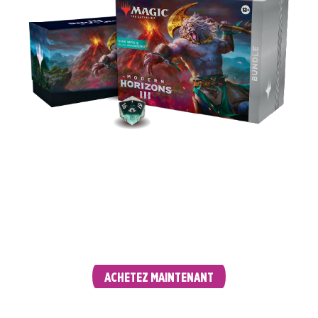
Explorez l'extension avec un bundle rempli de
cartes puissantes et d'accessoires, incluant
9 boosters de jeu, 30 terrains (10 pleine
illustration) et un Spindown exclusif.
ACHETEZ MAINTENANT
GIFT BUNDLE