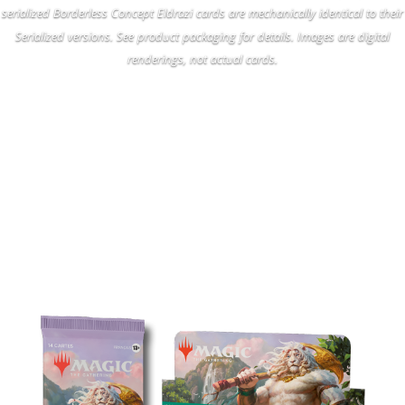
serialized Borderless Concept Eldrazi cards are mechanically identical to their
Serialized versions. See product packaging for details. Images are digital
renderings, not actual cards.
GAMME DE PRODUITS
HORIZONS DU MODERN 3
BOOSTERS DE JEU