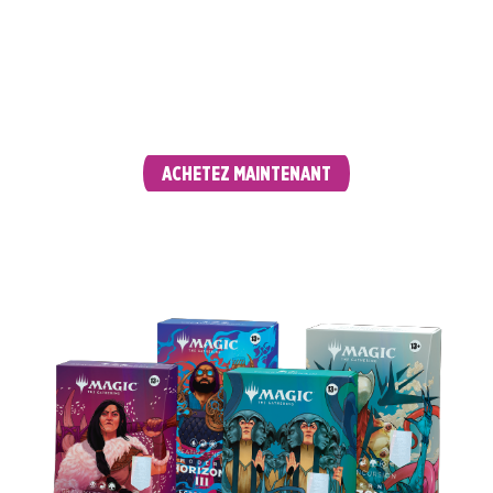
Introduisant chacun 15 cartes inédites , ces
puissants decks de 100 cartes sont prêts à
terrasser vos adversaires dès l'ouverture de la
boîte.
ACHETEZ MAINTENANT
DECKS COMMANDER ÉDITION COLLECTOR