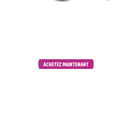
Rencontrez vos nouvelles cartes préférées.
Participez à un événement d'Avant-première à
partir du 7 juin pour faire partie des premiers à
mettre la main sur de nouvelles cartes
puissantes et des réimpressions populaires
pour le Modern.
ACHETEZ MAINTENANT
PROMOTIONS EN MAGASIN WPN