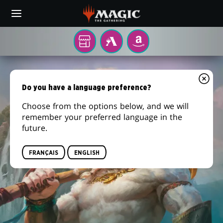
Skip
to
main
content
Votre
MTG
AMAZON
magasin
ARENA
HORIZONS
de
jeux
DU
Do you have a language preference?
local
MODERN 3
Choose from the options below, and we will
remember your preferred language in the
future.
FRANÇAIS
ENGLISH