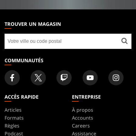
MAGIC:
THE
TROUVER UN MAGASIN
GATHERING
Trouver
FOOTER
un
magasin
COMMUNAUTÉS
ACCÈS RAPIDE
ENTREPRISE
Articles
À propos
Formats
Accounts
Règles
Careers
Podcast
Assistance