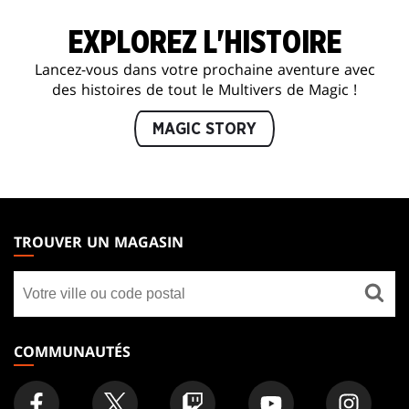
EXPLOREZ L'HISTOIRE
Lancez-vous dans votre prochaine aventure avec
des histoires de tout le Multivers de Magic !
MAGIC STORY
MAGIC:
THE
TROUVER UN MAGASIN
GATHERING
Trouver
FOOTER
un
magasin
COMMUNAUTÉS