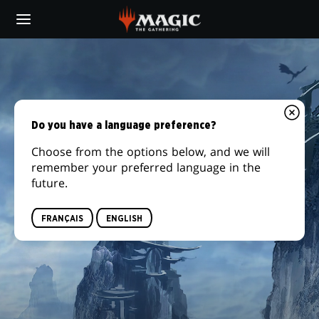
Skip
to
main
content
Do you have a language preference?
Choose from the options below, and we will
remember your preferred language in the
future.
FRANÇAIS
ENGLISH