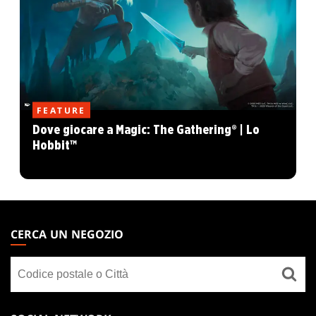
FEATURE
Dove giocare a Magic: The Gathering® | Lo
Hobbit™
MAGIC:
THE
CERCA UN NEGOZIO
GATHERING
Cerca
FOOTER
un
negozio