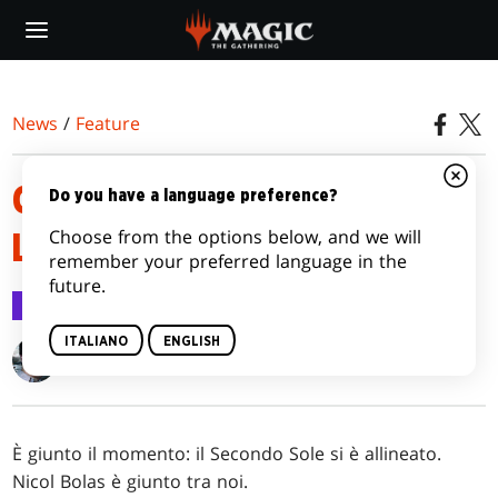
Skip
to
main
content
News
/
Feature
COMPENDIO DI PRERELEASE DI
Do you have a language preference?
Choose from the options below, and we will
L'ERA DELLA ROVINA
remember your preferred language in the
future.
Feature
3 lug 2017
ITALIANO
ENGLISH
Gavin Verhey
È giunto il momento: il Secondo Sole si è allineato.
Nicol Bolas è giunto tra noi.