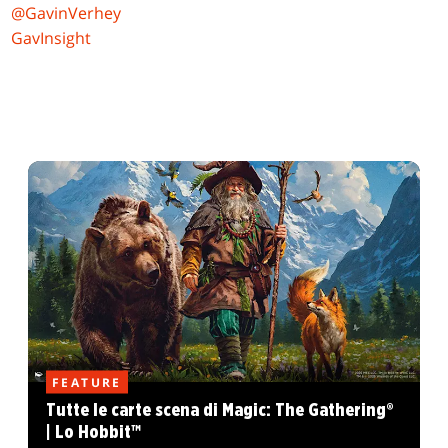
@GavinVerhey
GavInsight
FEATURE
Tutte le carte scena di Magic: The Gathering®
| Lo Hobbit™