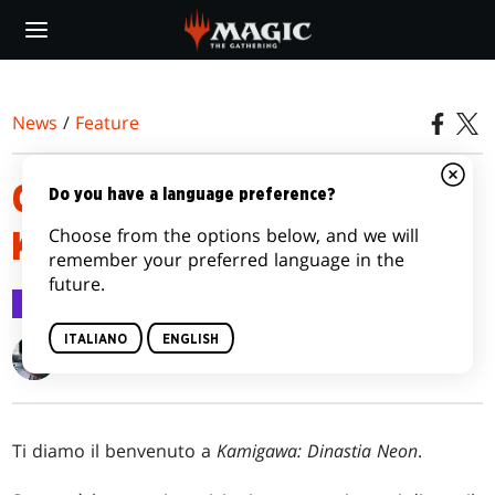
Skip
to
main
content
News
/
Feature
COMPENDIO DI PRERELEASE DI
Do you have a language preference?
Choose from the options below, and we will
KAMIGAWA: DINASTIA NEON
remember your preferred language in the
future.
Feature
10 feb 2022
ITALIANO
ENGLISH
Gavin Verhey
Ti diamo il benvenuto a
Kamigawa: Dinastia Neon
.