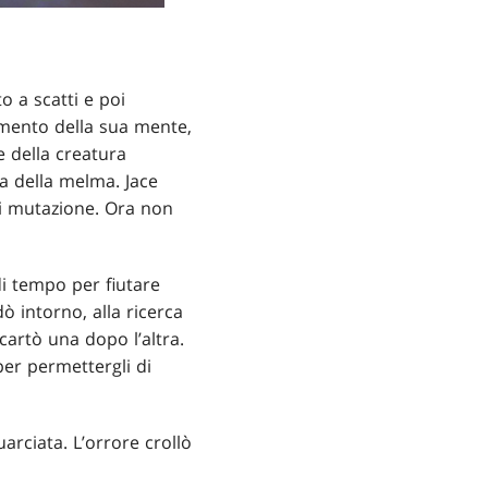
 a scatti e poi
tamento della sua mente,
e della creatura
nza della melma. Jace
 di mutazione. Ora non
di tempo per fiutare
dò intorno, alla ricerca
cartò una dopo l’altra.
 per permettergli di
arciata. L’orrore crollò