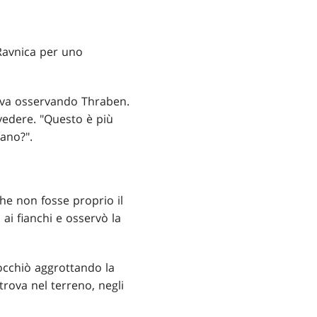
 Ravnica per uno
tava osservando Thraben.
 vedere. "Questo è più
iano?".
he non fosse proprio il
 ai fianchi e osservò la
nocchiò aggrottando la
trova nel terreno, negli