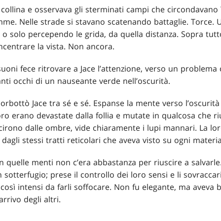
 collina e osservava gli sterminati campi che circondavano 
iamme. Nelle strade si stavano scatenando battaglie. Torce. 
o solo percependo le grida, da quella distanza. Sopra tutto
oncentrare la vista. Non ancora.
oni fece ritrovare a Jace l’attenzione, verso un problema
lanti occhi di un nauseante verde nell’oscurità.
orbottò Jace tra sé e sé. Espanse la mente verso l’oscurità
loro erano devastate dalla follia e mutate in qualcosa che r
rono dalle ombre, vide chiaramente i lupi mannari. La loro 
 dagli stessi tratti reticolari che aveva visto su ogni materi
In quelle menti non c’era abbastanza per riuscire a salvarle
sotterfugio; prese il controllo dei loro sensi e li sovraccaric
così intensi da farli soffocare. Non fu elegante, ma aveva b
rrivo degli altri.