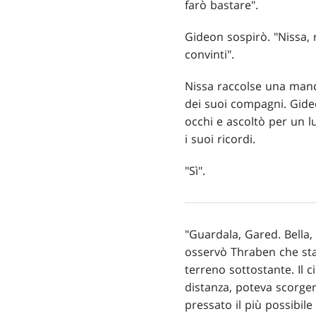
farò bastare".
Gideon sospirò. "Nissa, r
convinti".
Nissa raccolse una manci
dei suoi compagni. Gide
occhi e ascoltò per un lu
i suoi ricordi.
"Sì".
"Guardala, Gared. Bella, 
osservò Thraben che stav
terreno sottostante. Il c
distanza, poteva scorge
pressato il più possibile