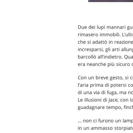
Due dei lupi mannari gu
rimasero immobili. L’ult
che si adattò in reazione
incresparsi, gli arti allu
barcollò all’indietro. Q
era neanche più sicuro d
Con un breve gesto, si c
l’aria prima di potersi c
di una via di fuga, ma no
Le illusioni di Jace, con
guadagnare tempo, finch
... non ci furono un lamp
in un ammasso storpiato