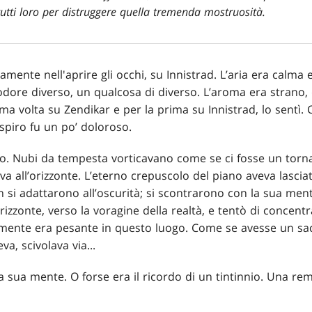
tutti loro per distruggere quella tremenda mostruosità.
amente nell'aprire gli occhi, su Innistrad. L’aria era calma
dore diverso, un qualcosa di diverso. L’aroma era strano, q
ma volta su Zendikar e per la prima su Innistrad, lo sentì. 
spiro fu un po’ doloroso.
ando. Nubi da tempesta vorticavano come se ci fosse un torn
va all’orizzonte. L’eterno crepuscolo del piano aveva lasciat
on si adattarono all’oscurità; si scontrarono con la sua me
’orizzonte, verso la voragine della realtà, e tentò di concent
mente era pesante in questo luogo. Come se avesse un sac
va, scivolava via...
a sua mente. O forse era il ricordo di un tintinnio. Una rem