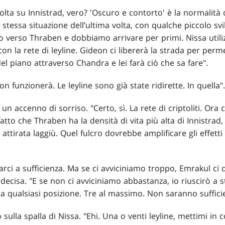
olta su Innistrad, vero? 'Oscuro e contorto' è la normalità 
a stessa situazione dell’ultima volta, con qualche piccolo sv
 verso Thraben e dobbiamo arrivare per primi. Nissa utilizz
on la rete di leyline. Gideon ci libererà la strada per permet
el piano attraverso Chandra e lei farà ciò che sa fare".
on funzionerà. Le leyline sono già state ridirette. In quella".
n accenno di sorriso. "Certo, sì. La rete di criptoliti. Ora 
atto che Thraben ha la densità di vita più alta di Innistrad,
ttirata laggiù. Quel fulcro dovrebbe amplificare gli effetti d
arci a sufficienza. Ma se ci avviciniamo troppo, Emrakul ci 
 decisa. "E se non ci avviciniamo abbastanza, io riuscirò a s
da qualsiasi posizione. Tre al massimo. Non saranno sufficie
lla spalla di Nissa. "Ehi. Una o venti leyline, mettimi in 