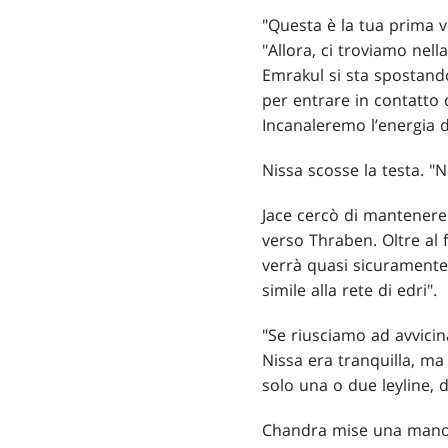
"Questa è la tua prima v
"Allora, ci troviamo nell
Emrakul si sta spostando
per entrare in contatto c
Incanaleremo l’energia d
Nissa scosse la testa. "N
Jace cercò di mantenere u
verso Thraben. Oltre al f
verrà quasi sicuramente a
simile alla rete di edri".
"Se riusciamo ad avvicin
Nissa era tranquilla, ma
solo una o due leyline, 
Chandra mise una mano su