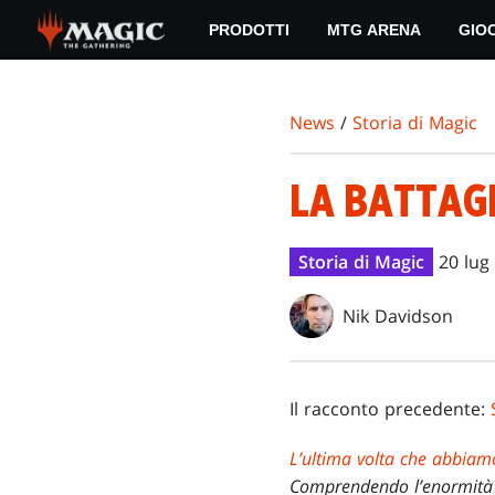
Skip
PRODOTTI
MTG ARENA
GIO
to
main
content
News
/
Storia di Magic
LA BATTAG
Storia di Magic
20 lug
Nik Davidson
Il racconto precedente:
L’ultima volta che abbiam
Comprendendo l’enormità d