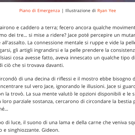
Piano di Emergenza
| Illustrazione di
Ryan Yee
airono e caddero a terra; fecero ancora qualche movimento
imo dei tre... si mise a ridere? Jace poté percepire un mu
 all'assalto. La connessione mentale si ruppe e vide la pell
ngarsi, gli artigli ingrandirsi e la pelle prendere la consiste
ualsiasi cosa avesse fatto, aveva innescato un qualche tipo
i ciò che si trovava davanti.
ircondò di una decina di riflessi e il mostro ebbe bisogno 
oncentrare sul vero Jace, ignorando le illusioni. Jace si guar
n la trovò. La sua mente valutò le opzioni disponibili e le s
 la loro parziale sostanza, cercarono di circondare la bestia
é...
o di luce, il suono di una lama e della carne che veniva squ
 e singhiozzante. Gideon.