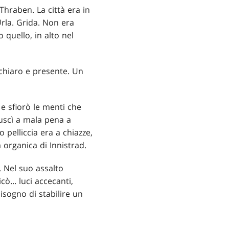
Thraben. La città era in
Urla. Grida. Non era
 quello, in alto nel
 chiaro e presente. Un
 e sfiorò le menti che
iuscì a mala pena a
pelliccia era a chiazze,
a organica di Innistrad.
. Nel suo assalto
ò... luci accecanti,
isogno di stabilire un