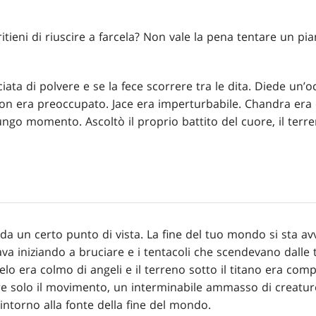
itieni di riuscire a farcela? Non vale la pena tentare un pi
ata di polvere e se la fece scorrere tra le dita. Diede un’o
on era preoccupato. Jace era imperturbabile. Chandra era 
ngo momento. Ascoltò il proprio battito del cuore, il terren
da un certo punto di vista. La fine del tuo mondo si sta avv
a iniziando a bruciare e i tentacoli che scendevano dalle 
ielo era colmo di angeli e il terreno sotto il titano era co
re solo il movimento, un interminabile ammasso di creatur
 intorno alla fonte della fine del mondo.