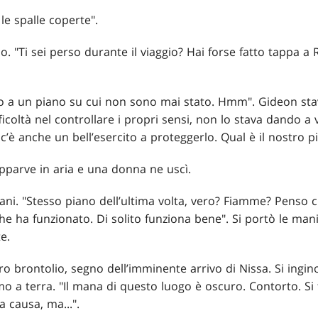
 le spalle coperte".
lo. "Ti sei perso durante il viaggio? Hai forse fatto tappa a
fino a un piano su cui non sono mai stato. Hmm". Gideon s
ficoltà nel controllare i propri sensi, non lo stava dando a
 c’è anche un bell’esercito a proteggerlo. Qual è il nostro p
 apparve in aria e una donna ne uscì.
ani. "Stesso piano dell’ultima volta, vero? Fiamme? Penso c
che ha funzionato. Di solito funziona bene". Si portò le mani
e.
ro brontolio, segno dell’imminente arrivo di Nissa. Si ingi
mo a terra. "Il mana di questo luogo è oscuro. Contorto. Si 
a causa, ma...".