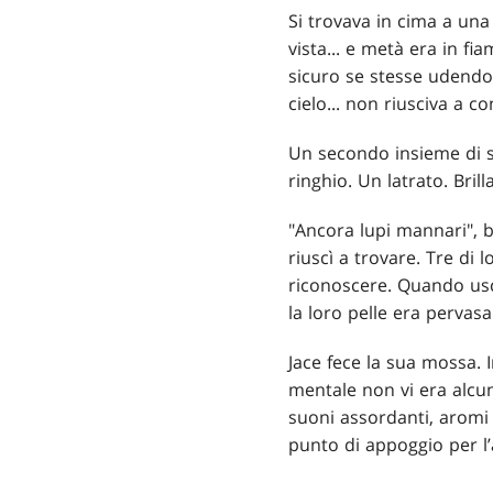
Si trovava in cima a una
vista... e metà era in f
sicuro se stesse udendo 
cielo... non riusciva a c
Un secondo insieme di su
ringhio. Un latrato. Bril
"Ancora lupi mannari", b
riuscì a trovare. Tre di 
riconoscere. Quando usci
la loro pelle era pervasa
Jace fece la sua mossa. 
mentale non vi era alcun 
suoni assordanti, aromi 
punto di appoggio per l’a