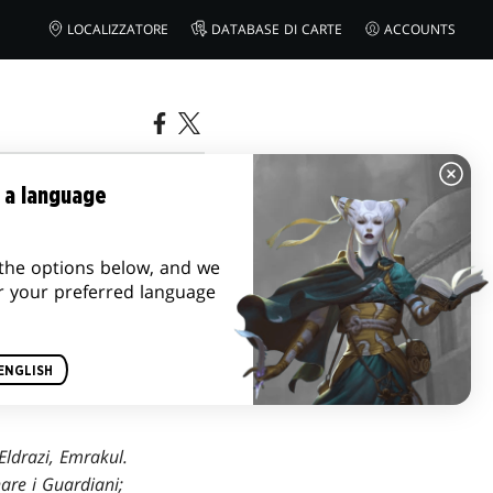
LOCALIZZATORE
DATABASE DI CARTE
ACCOUNTS
 a language
the options below, and we
r your preferred language
ENGLISH
 Eldrazi, Emrakul.
are i Guardiani;