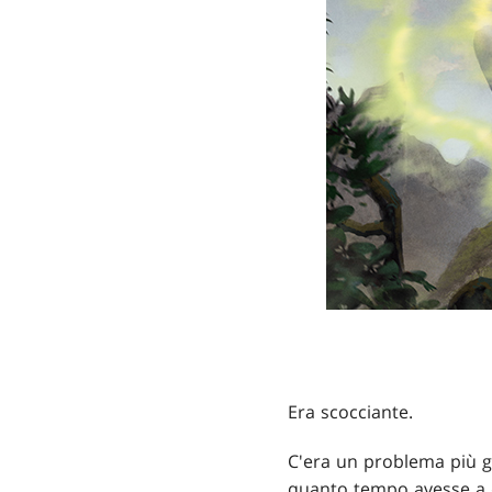
Era scocciante.
C'era un problema più gr
quanto tempo avesse a di