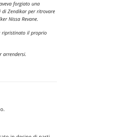
 aveva forgiato una
 di Zendikar per ritrovare
alker Nissa Revane.
ipristinato il proprio
r arrendersi.
o.
rato in decine di parti