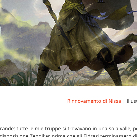
Rinnovamento di Nissa
| Illu
ande: tutte le mie truppe si trovavano in una sola valle, p
sposizione Zendikar prima che gli Eldrazi terminassero di 