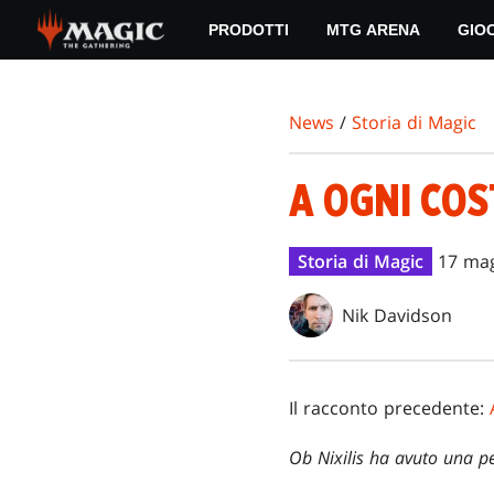
Skip
PRODOTTI
MTG ARENA
GIO
to
main
content
News
/
Storia di Magic
A OGNI CO
Storia di Magic
17 ma
Nik Davidson
Il racconto precedente:
Ob Nixilis ha avuto una p