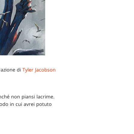
razione di
Tyler Jacobson
inché non piansi lacrime.
modo in cui avrei potuto