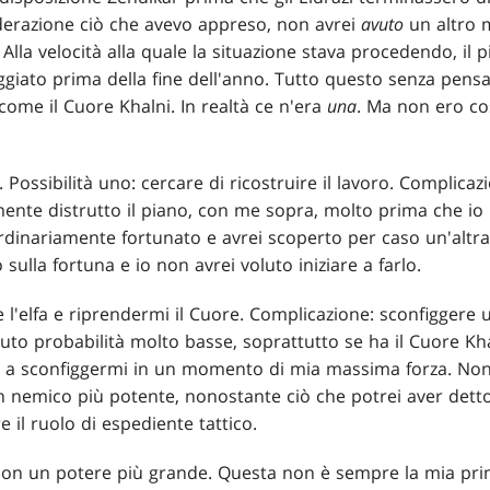
erazione ciò che avevo appreso, non avrei
avuto
un altro 
. Alla velocità alla quale la situazione stava procedendo, il
iato prima della fine dell'anno. Tutto questo senza pensar
 come il Cuore Khalni. In realtà ce n'era
una
. Ma non ero co
. Possibilità uno: cercare di ricostruire il lavoro. Complicazi
ente distrutto il piano, con me sopra, molto prima che io 
rdinariamente fortunato e avrei scoperto per caso un'altra
 sulla fortuna e io non avrei voluto iniziare a farlo.
re l'elfa e riprendermi il Cuore. Complicazione: sconfiggere
uto probabilità molto basse, soprattutto se ha il Cuore Kha
ta a sconfiggermi in un momento di mia massima forza. No
un nemico più potente, nonostante ciò che potrei aver detto
e il ruolo di espediente tattico.
i con un potere più grande. Questa non è sempre la mia pr