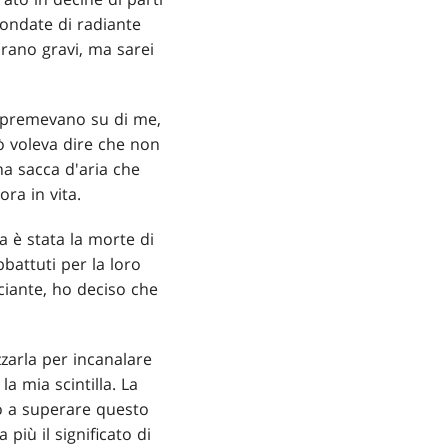
 ondate di radiante
 Erano gravi, ma sarei
he premevano su di me,
ò voleva dire che non
na sacca d'aria che
ra in vita.
a è stata la morte di
battuti per la loro
ciante, ho deciso che
zzarla per incanalare
a mia scintilla. La
to a superare questo
iù il significato di