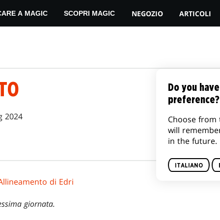
NEGOZIO
ARTICOLI
CARE A MAGIC
SCOPRI MAGIC
STO
Do you have
preference?
g 2024
Choose from 
will remembe
in the future.
ITALIANO
Allineamento di Edri
essima giornata.