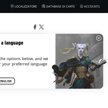
LOCALIZZATORE
DATABASE DI CARTE
ACCOUNTS
 a language
the options below, and we
r your preferred language
ENGLISH