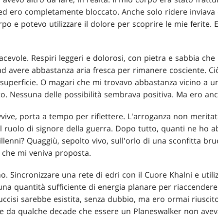
 ed ero completamente bloccato. Anche solo ridere inviava
rpo e potevo utilizzare il dolore per scoprire le mie ferite.
acevole. Respiri leggeri e dolorosi, con pietra e sabbia c
 avere abbastanza aria fresca per rimanere cosciente. Ci
superficie. O magari che mi trovavo abbastanza vicino a u
. Nessuna delle possibilità sembrava positiva. Ma ero anco
vvive, porta a tempo per riflettere. L'arroganza non meritat
l ruolo di signore della guerra. Dopo tutto, quanti ne ho ab
lenni? Quaggiù, sepolto vivo, sull'orlo di una sconfitta bru
à che mi veniva proposta.
. Sincronizzare una rete di edri con il Cuore Khalni e utili
na quantità sufficiente di energia planare per riaccendere l
uccisi sarebbe esistita, senza dubbio, ma ero ormai riusci
 da qualche decade che essere un Planeswalker non aveva p