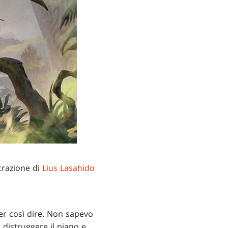
strazione di
Lius Lasahido
er così dire. Non sapevo
distruggere il piano e,