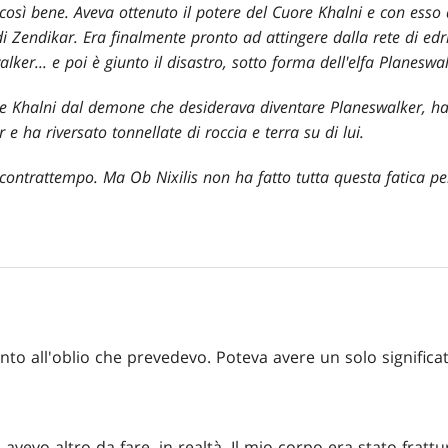
osì bene. Aveva ottenuto il potere del Cuore Khalni e con esso
 Zendikar. Era finalmente pronto ad attingere dalla rete di edri
alker... e poi è giunto il disastro, sotto forma dell'elfa Planesw
e Khalni dal demone che desiderava diventare Planeswalker, ha r
 ha riversato tonnellate di roccia e terra su di lui.
ontrattempo. Ma Ob Nixilis non ha fatto tutta questa fatica pe
o all'oblio che prevedevo. Poteva avere un solo significat
avevo altro da fare, in realtà. Il mio corpo era stato frattu