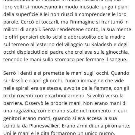
loro volti si muovevano in modo inusuale lungo i piani
della superficie e lei non riuscì a comprendere le loro
parole. Cercò di toccarli, ma l'immagine si frantumò in
milioni di angoli. Senza rendersene conto, la sua mente
le offrì pensieri dello scialle abbrustolito della madre
sul terreno all'esterno del villaggio su Kaladesh e degli
occhi dispiaciuti del padre che crollava sulle ginocchia,
tenendo le mani sullo stomaco per fermare il sangue...
Serrò i denti e si premette le mani sugli occhi. Quando
si rilassò e riaprì gli occhi, l'unica immagine che vide
nelle spirali era se stessa, avvolta dalle fiamme, con gli
occhi roventi come carboni ardenti. Si voltò verso la
barriera. Osservò le proprie mani. Non erano mani di
una ragazzina, come erano state nel momento in cui i
genitori erano morti, quando si era accesa la sua
scintilla da Planeswalker. Erano armi di una piromante.
Unì le mani e le dita formarono un unico pugno.