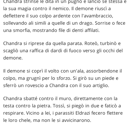
Chandra strinse le dita in un pugno e lanciò se stessa e
la sua magia contro il nemico. Il demone riuscì a
deflettere il suo colpo ardente con l'avambraccio,
sollevando ali simili a quelle di un drago. Sorrise o fece
una smorfia, mostrando file di denti affilati.
Chandra si riprese da quella parata. Roteò, turbinò e
scagliò una raffica di dardi di fuoco verso gli occhi del
demone.
Il demone si coprì il volto con un'ala, assorbendone il
colpo, ma grugnì per lo sforzo. Si girò su un piede e
sferrò un rovescio a Chandra con il suo artiglio.
Chandra sbatté contro il muro, direttamente con la
testa contro la pietra. Tossì, si piegò in due e faticò a
respirare. Vicino a lei, i parassiti Eldrazi fecero flettere
le loro chele, ma non le si avvicinarono.