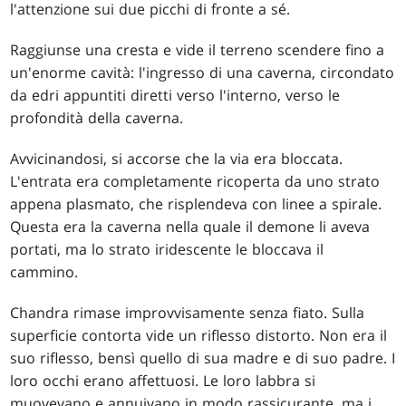
l'attenzione sui due picchi di fronte a sé.
Raggiunse una cresta e vide il terreno scendere fino a
un'enorme cavità: l'ingresso di una caverna, circondato
da edri appuntiti diretti verso l'interno, verso le
profondità della caverna.
Avvicinandosi, si accorse che la via era bloccata.
L'entrata era completamente ricoperta da uno strato
appena plasmato, che risplendeva con linee a spirale.
Questa era la caverna nella quale il demone li aveva
portati, ma lo strato iridescente le bloccava il
cammino.
Chandra rimase improvvisamente senza fiato. Sulla
superficie contorta vide un riflesso distorto. Non era il
suo riflesso, bensì quello di sua madre e di suo padre. I
loro occhi erano affettuosi. Le loro labbra si
muovevano e annuivano in modo rassicurante, ma i