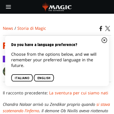
Skip
to
main
content
News
/
Storia di Magic
FUOCO E FIAMME
Do you have a language preference?
Choose from the options below, and we will
Storia di Magic
17 mag 2024
remember your preferred language in the
future.
Doug Beyer
ITALIANO
ENGLISH
Il racconto precedente:
La sventura per cui siamo nati
Chandra Nalaar arrivò su Zendikar proprio quando
si stava
scatenando l'inferno
. Il demone Ob Nixilis aveva riottenuto