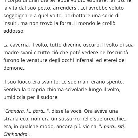
Il corpo di Chandra avrebbe voluto espirare, far uscire
la vita dal suo petto, arrendersi. Lei avrebbe voluto
sogghignare a quel volto, borbottare una serie di
insulti, ma non trovò la forza. Il mondo le crollò
addosso.
La caverna, il volto, tutto divenne oscuro. Il volto di sua
madre svanì e tutto ciò che poté vedere nell'oscurità
furono le venature degli occhi infernali ed eterei del
demone.
Il suo fuoco era svanito. Le sue mani erano spente.
Sentiva la propria chioma scivolarle lungo il volto,
umidiccia per il sudore.
"
Chandra
,
i... para...
", disse la voce. Ora aveva una
strana eco, non era un sussurro nelle sue orecchie...
era, in qualche modo, ancora più vicina. "
I para...siti,
Chhhandra
".