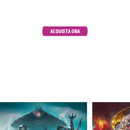
all’evento di Prerelease il 7 giugno e accaparrati
per primo le potenti carte inedite di Modern e
le amate ristampe.
ACQUISTA ORA
PROMOZIONI WPN IN NEGOZIO