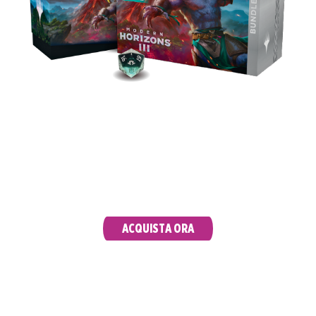
Scopri l’espansione con il bundle, ricco di carte
potentissime e accessori, comprese 9 buste di
gioco, 30 terre (10 con illustrazione estesa) e un
esclusivo Spindown.
ACQUISTA ORA
GIFT BUNDLE