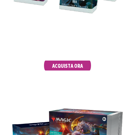
Aggiorna i tuoi mazzi Commander con
l’esclusivo nuovo trattamento foil increspato,
comprese 2 creature leggendarie senza bordo
con illustrazione di profilo!
ACQUISTA ORA
BUNDLE