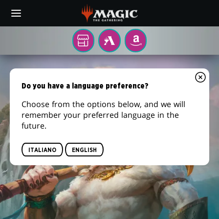
Skip
to
main
content
Il
MTG
AMAZON
tuo
ARENA
ORIZZONTI
negozio
di
DI
Do you have a language preference?
zona
MODERN
Choose from the options below, and we will
remember your preferred language in the
3
future.
ITALIANO
ENGLISH