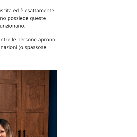
scita ed è esattamente
ssuno possiede queste
funzionano.
 mentre le persone aprono
inazioni (o spassose