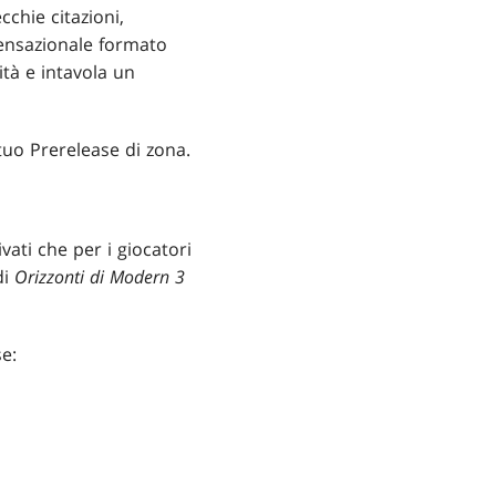
cchie citazioni,
sensazionale formato
ità e intavola un
 tuo Prerelease di zona.
ivati che per i giocatori
di
Orizzonti di Modern 3
se: