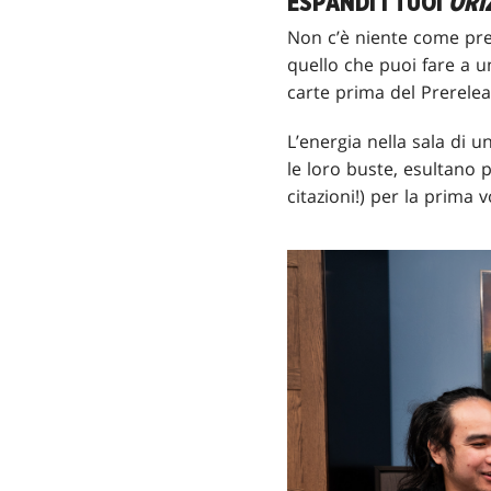
ESPANDI I TUOI
ORI
Non c’è niente come pr
quello che puoi fare a u
carte prima del Prerele
L’energia nella sala di u
le loro buste, esultano 
citazioni!) per la prima v