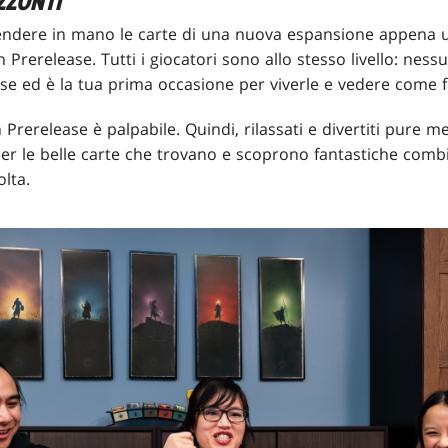
ZZONTI
endere in mano le carte di una nuova espansione appena u
n Prerelease. Tutti i giocatori sono allo stesso livello: ne
ase ed è la tua prima occasione per viverle e vedere come 
n Prerelease è palpabile. Quindi, rilassati e divertiti pure
per le belle carte che trovano e scoprono fantastiche comb
olta.