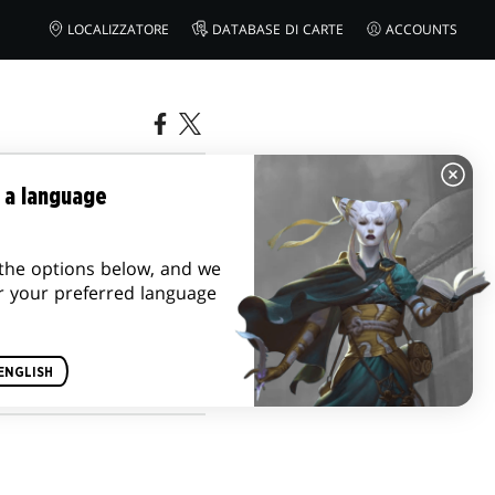
LOCALIZZATORE
DATABASE DI CARTE
ACCOUNTS
I DI
 a language
the options below, and we
r your preferred language
ENGLISH