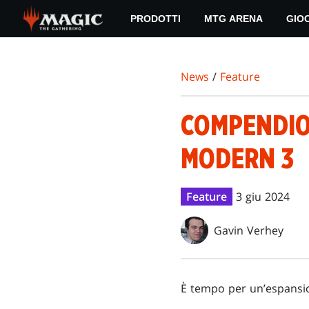
Skip
PRODOTTI
MTG ARENA
GIO
to
main
content
News
/
Feature
COMPENDIO 
MODERN 3
Feature
3 giu 2024
Gavin Verhey
È tempo per un’espansi