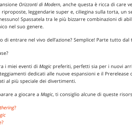
pansione
Orizzonti di Modern
, anche questa è ricca di care ve
iproposte, leggendarie super e, ciliegina sulla torta, un 
nessuno! Spassatela tra le più bizzarre combinazioni di abil
ico nel suo genere.
o di entrare nel vivo dell’azione? Semplice! Parte tutto dal
ase?
a i miei eventi di
Magic
preferiti, perfetti sia per i nuovi arr
steggiamenti dedicati alle nuove espansioni e il Prerelease 
ati al più speciale dei divertimenti.
parare a giocare a
Magic
, ti consiglio alcune di queste risor
thering
?
gic
e?