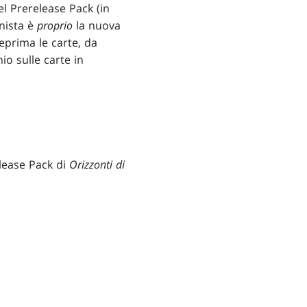
el Prerelease Pack (in
onista è
proprio
la nuova
eprima le carte, da
io sulle carte in
lease Pack di
Orizzonti di