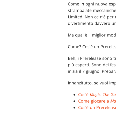
Come in ogni nuova es
strampalate meccaniche r
Limited. Non ce n’è per 
divertimento davvero un
Ma qual è il miglior mod
Come? Cos’è un Prerele
Beh, i Prerelease sono tr
più esperti. Sono dei fe
inizia il 7 giugno. Prepar
Innanzitutto, se vuoi im
Cos’è
Magic: The Ga
Come giocare a
Ma
Cos’è un Prereleas