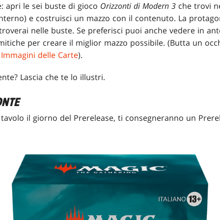
e: apri le sei buste di gioco
Orizzonti di Modern 3
che trovi n
interno) e costruisci un mazzo con il contenuto. La protag
roverai nelle buste. Se preferisci puoi anche vedere in ant
itiche per creare il miglior mazzo possibile. (Butta un occh
 Immagini delle Carte
).
e? Lascia che te lo illustri.
ONTE
tavolo il giorno del Prerelease, ti consegneranno un Prere