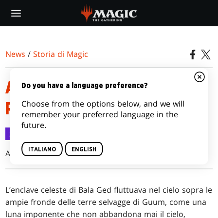
Skip
to
main
content
News
/
Storia di Magic
AL DI SOTTO DELL’ALBERO DI
Do you have a language preference?
Choose from the options below, and we will
RADICE DEL FIUME
remember your preferred language in the
future.
Storia di Magic
18 set 2020
ITALIANO
ENGLISH
A. Z. Louise
L’enclave celeste di Bala Ged fluttuava nel cielo sopra le
ampie fronde delle terre selvagge di Guum, come una
luna imponente che non abbandona mai il cielo,