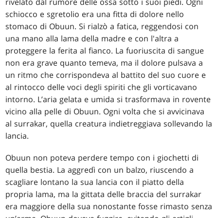
rivelato dal rumore delle ossa sotto i suoi piedi. Ogni
schiocco e sgretolio era una fitta di dolore nello
stomaco di Obuun. Si rialzò a fatica, reggendosi con
una mano alla lama della madre e con l'altra a
proteggere la ferita al fianco. La fuoriuscita di sangue
non era grave quanto temeva, ma il dolore pulsava a
un ritmo che corrispondeva al battito del suo cuore e
al rintocco delle voci degli spiriti che gli vorticavano
intorno. L’aria gelata e umida si trasformava in rovente
vicino alla pelle di Obuun. Ogni volta che si avvicinava
al surrakar, quella creatura indietreggiava sollevando la
lancia.
Obuun non poteva perdere tempo con i giochetti di
quella bestia. La aggredì con un balzo, riuscendo a
scagliare lontano la sua lancia con il piatto della
propria lama, ma la gittata delle braccia del surrakar
era maggiore della sua nonostante fosse rimasto senza