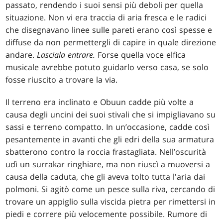
passato, rendendo i suoi sensi più deboli per quella
situazione. Non vi era traccia di aria fresca e le radici
che disegnavano linee sulle pareti erano così spesse e
diffuse da non permettergli di capire in quale direzione
andare.
Lasciala entrare.
Forse quella voce elfica
musicale avrebbe potuto guidarlo verso casa, se solo
fosse riuscito a trovare la via.
Il terreno era inclinato e Obuun cadde più volte a
causa degli uncini dei suoi stivali che si impigliavano su
sassi e terreno compatto. In un’occasione, cadde così
pesantemente in avanti che gli edri della sua armatura
sbatterono contro la roccia frastagliata. Nell’oscurità
udì un surrakar ringhiare, ma non riuscì a muoversi a
causa della caduta, che gli aveva tolto tutta l'aria dai
polmoni. Si agitò come un pesce sulla riva, cercando di
trovare un appiglio sulla viscida pietra per rimettersi in
piedi e correre più velocemente possibile. Rumore di