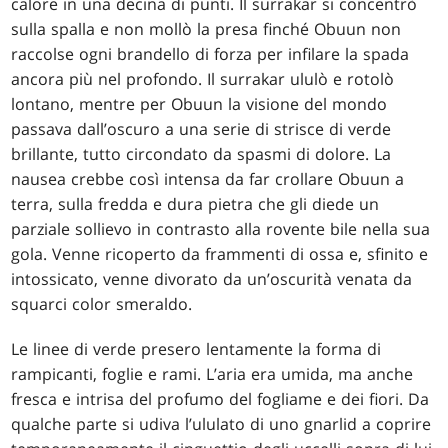
calore in una decina di punti. Il surrakar si concentrò
sulla spalla e non mollò la presa finché Obuun non
raccolse ogni brandello di forza per infilare la spada
ancora più nel profondo. Il surrakar ululò e rotolò
lontano, mentre per Obuun la visione del mondo
passava dall’oscuro a una serie di strisce di verde
brillante, tutto circondato da spasmi di dolore. La
nausea crebbe così intensa da far crollare Obuun a
terra, sulla fredda e dura pietra che gli diede un
parziale sollievo in contrasto alla rovente bile nella sua
gola. Venne ricoperto da frammenti di ossa e, sfinito e
intossicato, venne divorato da un’oscurità venata da
squarci color smeraldo.
Le linee di verde presero lentamente la forma di
rampicanti, foglie e rami. L’aria era umida, ma anche
fresca e intrisa del profumo del fogliame e dei fiori. Da
qualche parte si udiva l’ululato di uno gnarlid a coprire