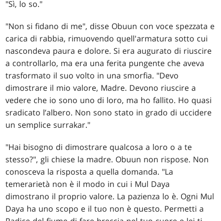
"Sì, lo so."
"Non si fidano di me", disse Obuun con voce spezzata e
carica di rabbia, rimuovendo quell'armatura sotto cui
nascondeva paura e dolore. Si era augurato di riuscire
a controllarlo, ma era una ferita pungente che aveva
trasformato il suo volto in una smorfia. "Devo
dimostrare il mio valore, Madre. Devono riuscire a
vedere che io sono uno di loro, ma ho fallito. Ho quasi
sradicato l’albero. Non sono stato in grado di uccidere
un semplice surrakar."
"Hai bisogno di dimostrare qualcosa a loro o a te
stesso?", gli chiese la madre. Obuun non rispose. Non
conosceva la risposta a quella domanda. "La
temerarietà non è il modo in cui i Mul Daya
dimostrano il proprio valore. La pazienza lo è. Ogni Mul
Daya ha uno scopo e il tuo non è questo. Permetti a
Radice del fiume di fare breccia nel tuo cuore e lei ti