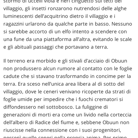
stormo di uccelli viola e neri cinguettò sui tetti del
villaggio, gli insetti ronzarono nutrendosi delle alghe
luminescenti dell’acquitrino dietro il villaggio e i
ragazzini urlarono da qualche parte in basso. Nessuno
si sarebbe accorto di un elfo intento a scendere con
una fune da una piattaforma all’altra, evitando le scale
e gli abituali passaggi che portavano a terra.
Il terreno era morbido e gli stivali d’acciaio di Obuun
non produssero alcun rumore al contatto con le foglie
cadute che si stavano trasformando in concime per la
terra. Era sceso nell’unica area libera al di sotto del
villaggio, dove le ceneri venivano ricoperte da strati di
foglie umide per impedire che i fuochi crematori si
diffondessero nel sottobosco. La fuliggine di
generazioni di morti era come un livido nella corteccia
dell’albero di Radice del fiume e, sebbene Obuun non
riuscisse nella connessione con i suoi progenitori,
percepì quelle ceneri nella propria anima. Per primo