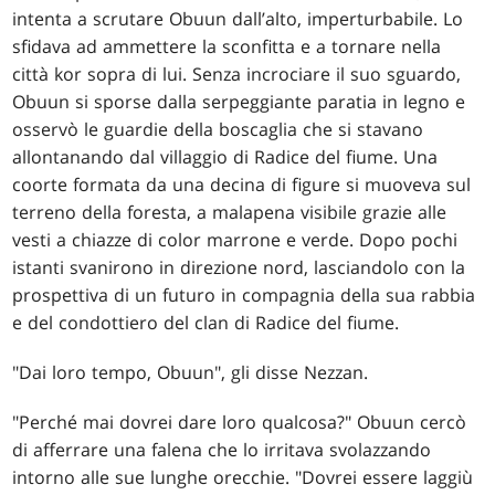
intenta a scrutare Obuun dall’alto, imperturbabile. Lo
sfidava ad ammettere la sconfitta e a tornare nella
città kor sopra di lui. Senza incrociare il suo sguardo,
Obuun si sporse dalla serpeggiante paratia in legno e
osservò le guardie della boscaglia che si stavano
allontanando dal villaggio di Radice del fiume. Una
coorte formata da una decina di figure si muoveva sul
terreno della foresta, a malapena visibile grazie alle
vesti a chiazze di color marrone e verde. Dopo pochi
istanti svanirono in direzione nord, lasciandolo con la
prospettiva di un futuro in compagnia della sua rabbia
e del condottiero del clan di Radice del fiume.
"Dai loro tempo, Obuun", gli disse Nezzan.
"Perché mai dovrei dare loro qualcosa?" Obuun cercò
di afferrare una falena che lo irritava svolazzando
intorno alle sue lunghe orecchie. "Dovrei essere laggiù