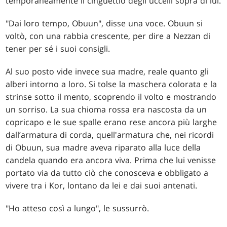
temporaneamente il cinguettio degli uccelli sopra di lui.
"Dai loro tempo, Obuun", disse una voce. Obuun si
voltò, con una rabbia crescente, per dire a Nezzan di
tener per sé i suoi consigli.
Al suo posto vide invece sua madre, reale quanto gli
alberi intorno a loro. Si tolse la maschera colorata e la
strinse sotto il mento, scoprendo il volto e mostrando
un sorriso. La sua chioma rossa era nascosta da un
copricapo e le sue spalle erano rese ancora più larghe
dall’armatura di corda, quell'armatura che, nei ricordi
di Obuun, sua madre aveva riparato alla luce della
candela quando era ancora viva. Prima che lui venisse
portato via da tutto ciò che conosceva e obbligato a
vivere tra i Kor, lontano da lei e dai suoi antenati.
"Ho atteso così a lungo", le sussurrò.