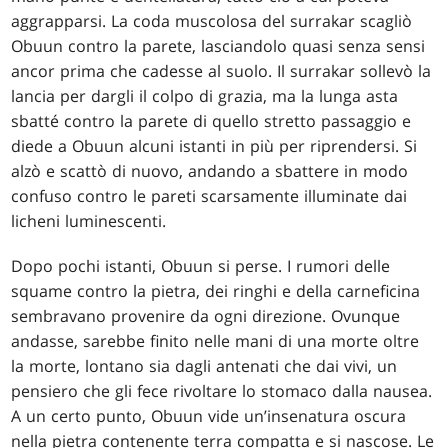
aggrapparsi. La coda muscolosa del surrakar scagliò
Obuun contro la parete, lasciandolo quasi senza sensi
ancor prima che cadesse al suolo. Il surrakar sollevò la
lancia per dargli il colpo di grazia, ma la lunga asta
sbatté contro la parete di quello stretto passaggio e
diede a Obuun alcuni istanti in più per riprendersi. Si
alzò e scattò di nuovo, andando a sbattere in modo
confuso contro le pareti scarsamente illuminate dai
licheni luminescenti.
Dopo pochi istanti, Obuun si perse. I rumori delle
squame contro la pietra, dei ringhi e della carneficina
sembravano provenire da ogni direzione. Ovunque
andasse, sarebbe finito nelle mani di una morte oltre
la morte, lontano sia dagli antenati che dai vivi, un
pensiero che gli fece rivoltare lo stomaco dalla nausea.
A un certo punto, Obuun vide un’insenatura oscura
nella pietra contenente terra compatta e si nascose. Le