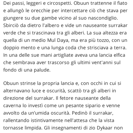
Dei passi, leggeri e circospetti. Obuun trattenne il fiato
e allungò le orecchie per intercettare ciò che stava per
giungere su due gambe vicino al suo nascondiglio.
Sbirciò da dietro l'albero e vide un nauseante surrakar
verde che si trascinava tra gli alberi. La sua altezza era
quella di un medio Mul Daya, ma era più tozzo, con un
doppio mento e una lunga coda che strisciava a terra.
In una delle sue mani artigliate aveva una lancia elfica
che sembrava aver trascorso gli ultimi vent'anni sul
fondo di una palude.
Obuun strinse la propria lancia e, con occhi in cui si
alternavano luce e oscurità, scattò tra gli alberi in
direzione del surrakar. Il fetore nauseante della
caverna lo investì come un pesante sipario e venne
avvolto da un’umida oscurità. Pedinò il surrakar,
rallentando istintivamente nell'attesa che la vista
tornasse limpida. Gli insegnamenti di zio Dykaar non