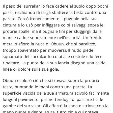
Il peso del surrakar lo fece cadere al suolo dopo pochi
passi, rischiando di fargli sbattere la testa contro una
parete. Cercò freneticamente il pugnale nella sua
cintura e lo usò per infliggere colpi selvaggi sopra le
proprie spalle, ma il pugnale finì per sfuggirgli dalle
mani e cadde sonoramente nell’oscurità. Un freddo
metallo sfiorò la nuca di Obuun, che si paralizzò,
troppo spaventato per muoversi. Il nudo piede
squamato del surrakar lo colpì alle costole e lo fece
ribaltare. La punta della sua lancia disegnò una calda
linea di dolore sulla sua gola.
Obuun esplorò ciò che si trovava sopra la propria
testa, puntando le mani contro una parete. La
superficie viscida della sua armatura scivolò facilmente
lungo il pavimento, permettendogli di passare tra le
gambe del surrakar. Gli afferrò la coda e strinse con la
mano punte e dentellatura, tutto ciò a cui poteva