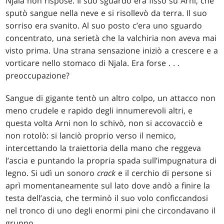
Njala non rispose. Il suo sguardo era fisso su Arni, che
sputò sangue nella neve e si risollevò da terra. Il suo
sorriso era svanito. Al suo posto c’era uno sguardo
concentrato, una serietà che la valchiria non aveva mai
visto prima. Una strana sensazione iniziò a crescere e a
vorticare nello stomaco di Njala. Era forse
. . .
preoccupazione?
Sangue di gigante tentò un altro colpo, un attacco non
meno crudele e rapido degli innumerevoli altri, e
questa volta Arni non lo schivò, non si accovacciò e
non rotolò: si lanciò proprio verso il nemico,
intercettando la traiettoria della mano che reggeva
l’ascia e puntando la propria spada sull’impugnatura di
legno. Si udì un sonoro
crack
e il cerchio di persone si
aprì momentaneamente sul lato dove andò a finire la
testa dell’ascia, che terminò il suo volo conficcandosi
nel tronco di uno degli enormi pini che circondavano il
gruppo.