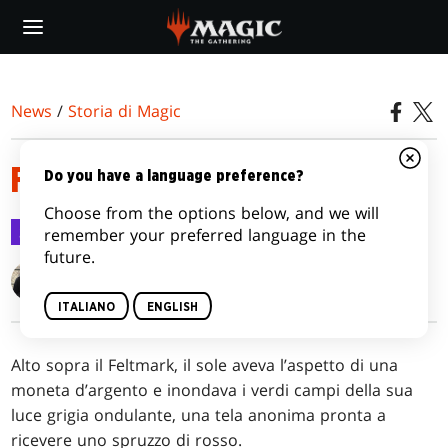
Skip
to
main
content
News
/
Storia di Magic
FRONTEROTTA
Do you have a language preference?
Choose from the options below, and we will
Storia di Magic
22 gen 2021
remember your preferred language in the
future.
Roy Graham
Jenna Helland
ITALIANO
ENGLISH
Alto sopra il Feltmark, il sole aveva l’aspetto di una
moneta d’argento e inondava i verdi campi della sua
luce grigia ondulante, una tela anonima pronta a
ricevere uno spruzzo di rosso.