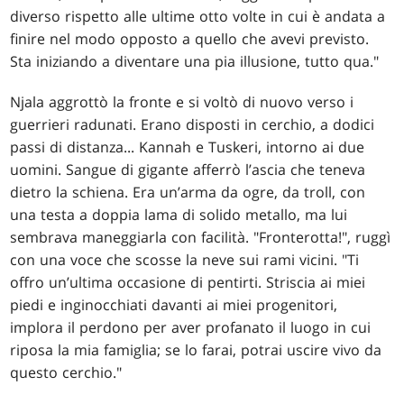
diverso rispetto alle ultime otto volte in cui è andata a
finire nel modo opposto a quello che avevi previsto.
Sta iniziando a diventare una pia illusione, tutto qua."
Njala aggrottò la fronte e si voltò di nuovo verso i
guerrieri radunati. Erano disposti in cerchio, a dodici
passi di distanza... Kannah e Tuskeri, intorno ai due
uomini. Sangue di gigante afferrò l’ascia che teneva
dietro la schiena. Era un’arma da ogre, da troll, con
una testa a doppia lama di solido metallo, ma lui
sembrava maneggiarla con facilità. "Fronterotta!", ruggì
con una voce che scosse la neve sui rami vicini. "Ti
offro un’ultima occasione di pentirti. Striscia ai miei
piedi e inginocchiati davanti ai miei progenitori,
implora il perdono per aver profanato il luogo in cui
riposa la mia famiglia; se lo farai, potrai uscire vivo da
questo cerchio."