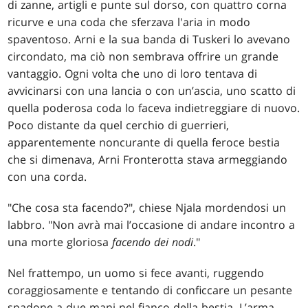
di zanne, artigli e punte sul dorso, con quattro corna
ricurve e una coda che sferzava l'aria in modo
spaventoso. Arni e la sua banda di Tuskeri lo avevano
circondato, ma ciò non sembrava offrire un grande
vantaggio. Ogni volta che uno di loro tentava di
avvicinarsi con una lancia o con un’ascia, uno scatto di
quella poderosa coda lo faceva indietreggiare di nuovo.
Poco distante da quel cerchio di guerrieri,
apparentemente noncurante di quella feroce bestia
che si dimenava, Arni Fronterotta stava armeggiando
con una corda.
"Che cosa sta facendo?", chiese Njala mordendosi un
labbro. "Non avrà mai l’occasione di andare incontro a
una morte gloriosa
facendo dei nodi
."
Nel frattempo, un uomo si fece avanti, ruggendo
coraggiosamente e tentando di conficcare un pesante
spadone a due mani nel fianco della bestia. L’arma