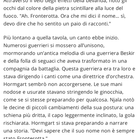
Attraverso il velo degli effetti della bevanda, notò gli
occhi dal colore della pietra scintillare alla luce del
fuoco. "Ah. Fronterotta. Ora che mi dici il nome... sì,
devo dire che ho sentito un paio di racconti."
Più lontano a quella tavola, un canto ebbe inizio.
Numerosi guerrieri si mossero all’unisono,
mormorando un’antica melodia di una guerriera Beskir
e della folla di seguaci che aveva trasformato in una
compagnia da battaglia. Questa guerriera era tra loro e
stava dirigendo i canti come una direttrice d’orchestra.
Hormgart sembrò non accorgersene. Le sue mani
nodose e usurate stavano stringendo le ginocchia,
come se si stesse preparando per qualcosa. Njala notò
le decine di piccoli cambiamenti della sua postura: una
schiena più dritta, il capo leggermente inclinato, la gola
rischiarata. Hormgart si stava preparando a narrare
una storia. "Devi sapere che il suo nome non è sempre
stato Fronterotta."