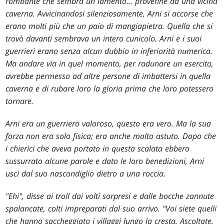
rombante che sembra un lamento... provenne da una vicina
caverna. Avvicinandosi silenziosamente, Arni si accorse che
erano molti più che un paio di mangiapietra. Quella che si
trovò davanti sembrava un intero cunicolo. Arni e i suoi
guerrieri erano senza alcun dubbio in inferiorità numerica.
Ma andare via in quel momento, per radunare un esercito,
avrebbe permesso ad altre persone di imbattersi in quella
caverna e di rubare loro la gloria prima che loro potessero
tornare.
Arni era un guerriero valoroso, questo era vero. Ma la sua
forza non era solo fisica; era anche molto astuto. Dopo che
i chierici che aveva portato in questa scalata ebbero
sussurrato alcune parole e dato le loro benedizioni, Arni
uscì dal suo nascondiglio dietro a una roccia.
"Ehi", disse ai troll dai volti sorpresi e dalle bocche zannute
spalancate, colti impreparati dal suo arrivo. "Voi siete quelli
che hanno saccheggiato i villaggi lungo la cresta. Ascoltate,