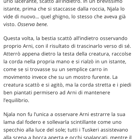
urlo lacerante, scattò all’indietro. In un brevissimo
istante, prima che si staccasse dalla roccia, Njala lo
vide di nuovo... quel ghigno, lo stesso che aveva già
visto.
Osserva bene.
Questa volta, la bestia scattò all’indietro osservando
proprio Arni, con il risultato di trascinarlo verso di sé.
Atterrò appena dietro la testa della creatura, raccolse
la corda nella propria mano e si rialzò in un istante,
come se si trovasse su un semplice carro in
movimento invece che su un mostro furente. La
creatura scattò e si agitò, ma la corda stretta e i piedi
ben piantati permisero ad Arni di mantenere
l’equilibrio.
Njala non fu l’unica a osservare Arni estrarre la sua
lama dal fodero e sollevarla scintillante come uno
specchio alla luce del sole; tutti i Tuskeri assistevano
alla scena a bocca aperta e occhi spalancati, mentre il