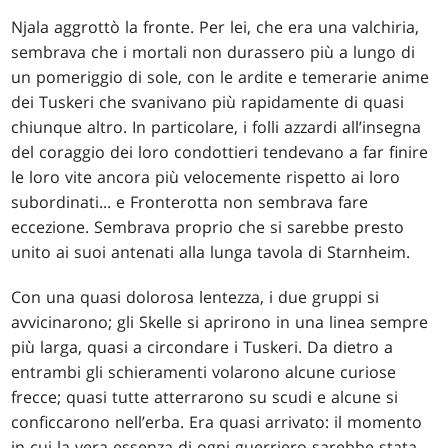
Njala aggrottò la fronte. Per lei, che era una valchiria,
sembrava che i mortali non durassero più a lungo di
un pomeriggio di sole, con le ardite e temerarie anime
dei Tuskeri che svanivano più rapidamente di quasi
chiunque altro. In particolare, i folli azzardi all’insegna
del coraggio dei loro condottieri tendevano a far finire
le loro vite ancora più velocemente rispetto ai loro
subordinati... e Fronterotta non sembrava fare
eccezione. Sembrava proprio che si sarebbe presto
unito ai suoi antenati alla lunga tavola di Starnheim.
Con una quasi dolorosa lentezza, i due gruppi si
avvicinarono; gli Skelle si aprirono in una linea sempre
più larga, quasi a circondare i Tuskeri. Da dietro a
entrambi gli schieramenti volarono alcune curiose
frecce; quasi tutte atterrarono su scudi e alcune si
conficcarono nell’erba. Era quasi arrivato: il momento
in cui la vera essenza di ogni guerriero sarebbe stata