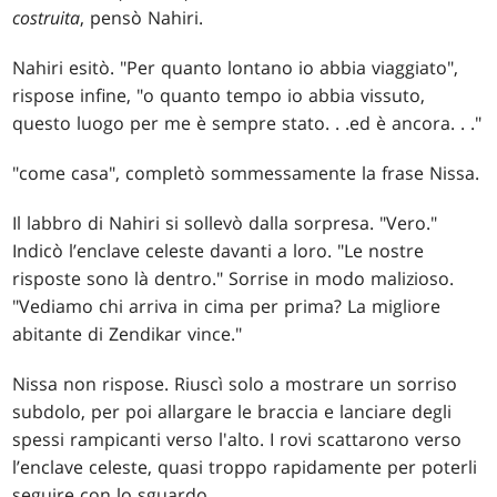
costruita
, pensò Nahiri.
Nahiri esitò. "Per quanto lontano io abbia viaggiato",
rispose infine, "o quanto tempo io abbia vissuto,
questo luogo per me è sempre stato
. . .
ed è ancora
. . .
"
"come casa", completò sommessamente la frase Nissa.
Il labbro di Nahiri si sollevò dalla sorpresa. "Vero."
Indicò l’enclave celeste davanti a loro. "Le nostre
risposte sono là dentro." Sorrise in modo malizioso.
"Vediamo chi arriva in cima per prima? La migliore
abitante di Zendikar vince."
Nissa non rispose. Riuscì solo a mostrare un sorriso
subdolo, per poi allargare le braccia e lanciare degli
spessi rampicanti verso l'alto. I rovi scattarono verso
l’enclave celeste, quasi troppo rapidamente per poterli
seguire con lo sguardo.