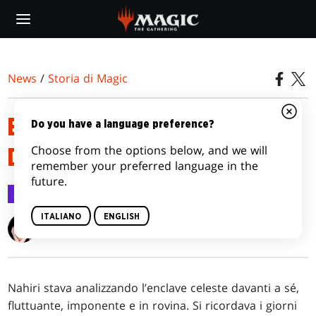
Skip
to
main
content
News
/
Storia di Magic
EPISODIO 1: NEL CUORE
Do you have a language preference?
Choose from the options below, and we will
DELL’ENCLAVE CELESTE
remember your preferred language in the
future.
Storia di Magic
2 set 2020
ITALIANO
ENGLISH
A. T. Greenblatt
Nahiri stava analizzando l’enclave celeste davanti a sé,
fluttuante, imponente e in rovina. Si ricordava i giorni