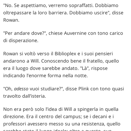
"No. Se aspettiamo, verremo sopraffatti. Dobbiamo
oltrepassare la loro barriera. Dobbiamo uscire", disse
Rowan.
"Per andare dove?", chiese Auvernine con tono carico
di disperazione.
Rowan si voltò verso il Biblioplex e i suoi pensieri
andarono a Will. Conoscendo bene il fratello, quello
era il luogo dove sarebbe andato. "Là", rispose
indicando l’enorme forma nella notte.
"Oh,
adesso
vuoi studiare?", disse Plink con tono quasi
travolto dall’isteria.
Non era però solo l’idea di Will a spingerla in quella
direzione. Era il centro del campus; se i decani e i
professori avessero messo su una resistenza, quello
sarebbe stato il luogo ideale; oltre a questo, suo