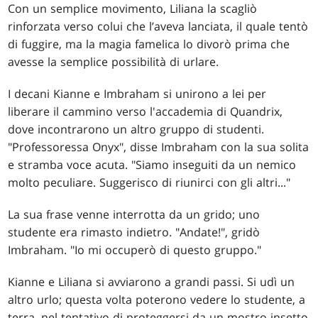
Con un semplice movimento, Liliana la scagliò
rinforzata verso colui che l’aveva lanciata, il quale tentò
di fuggire, ma la magia famelica lo divorò prima che
avesse la semplice possibilità di urlare.
I decani Kianne e Imbraham si unirono a lei per
liberare il cammino verso l'accademia di Quandrix,
dove incontrarono un altro gruppo di studenti.
"Professoressa Onyx", disse Imbraham con la sua solita
e stramba voce acuta. "Siamo inseguiti da un nemico
molto peculiare. Suggerisco di riunirci con gli altri..."
La sua frase venne interrotta da un grido; uno
studente era rimasto indietro. "Andate!", gridò
Imbraham. "Io mi occuperò di questo gruppo."
Kianne e Liliana si avviarono a grandi passi. Si udì un
altro urlo; questa volta poterono vedere lo studente, a
terra, nel tentativo di proteggersi da un mostro insetto