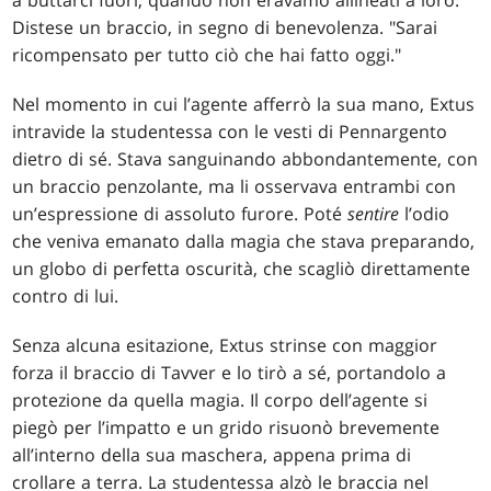
a buttarci fuori, quando non eravamo allineati a loro."
Distese un braccio, in segno di benevolenza. "Sarai
ricompensato per tutto ciò che hai fatto oggi."
Nel momento in cui l’agente afferrò la sua mano, Extus
intravide la studentessa con le vesti di Pennargento
dietro di sé. Stava sanguinando abbondantemente, con
un braccio penzolante, ma li osservava entrambi con
un’espressione di assoluto furore. Poté
sentire
l’odio
che veniva emanato dalla magia che stava preparando,
un globo di perfetta oscurità, che scagliò direttamente
contro di lui.
Senza alcuna esitazione, Extus strinse con maggior
forza il braccio di Tavver e lo tirò a sé, portandolo a
protezione da quella magia. Il corpo dell’agente si
piegò per l’impatto e un grido risuonò brevemente
all’interno della sua maschera, appena prima di
crollare a terra. La studentessa alzò le braccia nel