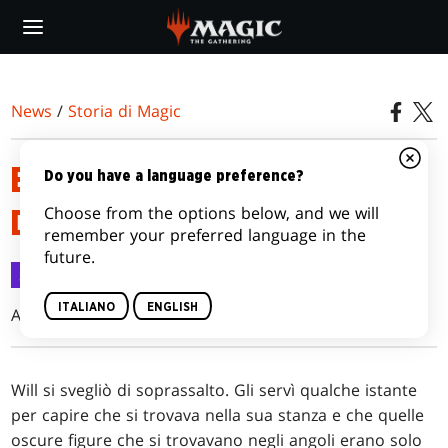
Skip
to
main
content
News
/
Storia di Magic
EPISODIO 4: IL MOMENTO
Do you have a language preference?
Choose from the options below, and we will
DEGLI ESAMI
remember your preferred language in the
future.
Storia di Magic
14 apr 2021
ITALIANO
ENGLISH
Adana Washington
Will si svegliò di soprassalto. Gli servì qualche istante
per capire che si trovava nella sua stanza e che quelle
oscure figure che si trovavano negli angoli erano solo