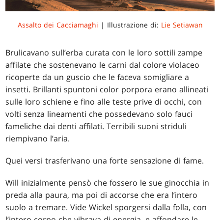
Assalto dei Cacciamaghi
| Illustrazione di:
Lie Setiawan
Brulicavano sull’erba curata con le loro sottili zampe
affilate che sostenevano le carni dal colore violaceo
ricoperte da un guscio che le faceva somigliare a
insetti. Brillanti spuntoni color porpora erano allineati
sulle loro schiene e fino alle teste prive di occhi, con
volti senza lineamenti che possedevano solo fauci
fameliche dai denti affilati. Terribili suoni striduli
riempivano l’aria.
Quei versi trasferivano una forte sensazione di fame.
Will inizialmente pensò che fossero le sue ginocchia in
preda alla paura, ma poi di accorse che era l’intero
suolo a tremare. Vide Wickel sporgersi dalla folla, con
l’intero corpo che vibrava di energia, e affondare le