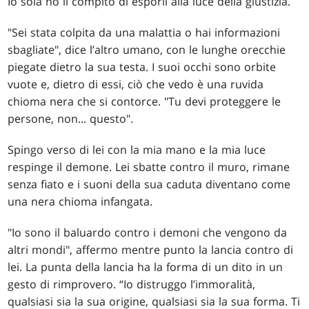
Io sola ho il compito di esporli alla luce della giustizia.
"Sei stata colpita da una malattia o hai informazioni
sbagliate", dice l’altro umano, con le lunghe orecchie
piegate dietro la sua testa. I suoi occhi sono orbite
vuote e, dietro di essi, ciò che vedo è una ruvida
chioma nera che si contorce. "Tu devi proteggere le
persone, non... questo".
Spingo verso di lei con la mia mano e la mia luce
respinge il demone. Lei sbatte contro il muro, rimane
senza fiato e i suoni della sua caduta diventano come
una nera chioma infangata.
"Io sono il baluardo contro i demoni che vengono da
altri mondi", affermo mentre punto la lancia contro di
lei. La punta della lancia ha la forma di un dito in un
gesto di rimprovero. “Io distruggo l’immoralità,
qualsiasi sia la sua origine, qualsiasi sia la sua forma. Ti