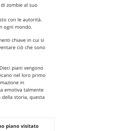
 di zombie al suo
to con le autorità.
in ogni mondo.
enti chiave in cui si
iventare ciò che sono
 Dieci piani vengono
 recano nel loro primo
ormazione in
za emotiva talmente
 della storia, questa
o piano visitato