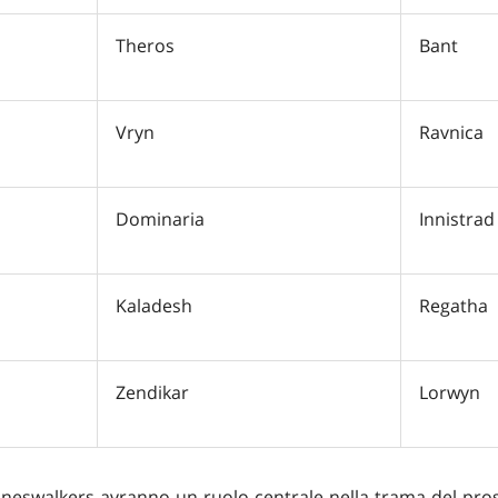
Theros
Bant
Vryn
Ravnica
Dominaria
Innistrad
Kaladesh
Regatha
Zendikar
Lorwyn
aneswalkers avranno un ruolo centrale nella trama del pr