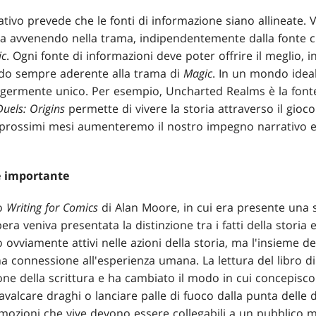
tivo prevede che le fonti di informazione siano allineate. V
 avvenendo nella trama, indipendentemente dalla fonte ch
ic
. Ogni fonte di informazioni deve poter offrire il meglio, i
ndo sempre aderente alla trama di
Magic
. In un mondo ideal
eggermente unico. Per esempio, Uncharted Realms è la fonte 
uels: Origins
permette di vivere la storia attraverso il gioco 
i prossimi mesi aumenteremo il nostro impegno narrativo e
re importante
to
Writing for Comics
di Alan Moore, in cui era presente una 
era veniva presentata la distinzione tra i fatti della storia e 
 ovviamente attivi nelle azioni della storia, ma l'insieme de
a connessione all'esperienza umana. La lettura del libro d
one della scrittura e ha cambiato il modo in cui concepisco
alcare draghi o lanciare palle di fuoco dalla punta delle d
emozioni che vive devono essere collegabili a un pubblico