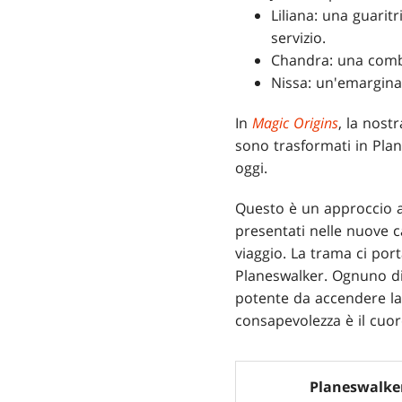
Liliana: una guari
servizio.
Chandra: una combi
Nissa: un'emargina
In
Magic Origins
, la nost
sono trasformati in Plan
oggi.
Questo è un approccio ai
presentati nelle nuove ca
viaggio. La trama ci port
Planeswalker. Ognuno di
potente da accendere la s
consapevolezza è il cuo
Planeswalke