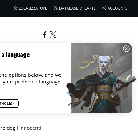
LOCALIZZATORE
DATABASE DI CARTE
ACCOUNTS
 a language
the options below, and we
r your preferred language
ENGLISH
e degli innocenti.