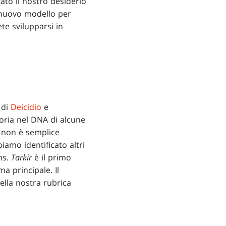
tato il nostro desiderio
n nuovo modello per
te svilupparsi in
 di
Deicidio
e
toria nel DNA di alcune
e non è semplice
amo identificato altri
ms.
Tarkir
è il primo
a principale. Il
ella nostra rubrica