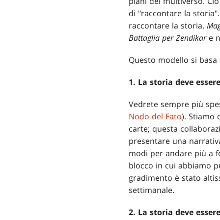
piani del multiverso. Ciò
di "raccontare la storia
raccontare la storia.
Mag
Battaglia per Zendikar
e n
Questo modello si basa s
1. La storia deve essere
Vedrete sempre più spes
Nodo del Fato
). Stiamo 
carte; questa collaboraz
presentare una narrativa
modi per andare più a fo
blocco in cui abbiamo pu
gradimento è stato altis
settimanale.
2. La storia deve esser