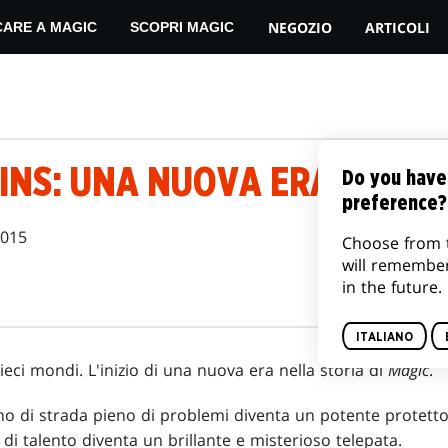
NEGOZIO
ARTICOLI
CARE A MAGIC
SCOPRI MAGIC
INS: UNA NUOVA ERA
Do you have
preference?
2015
Choose from 
will remembe
in the future.
ITALIANO
eci mondi. L'inizio di una nuova era nella storia di
Magic
.
no di strada pieno di problemi diventa un potente protettor
o di talento diventa un brillante e misterioso telepata.