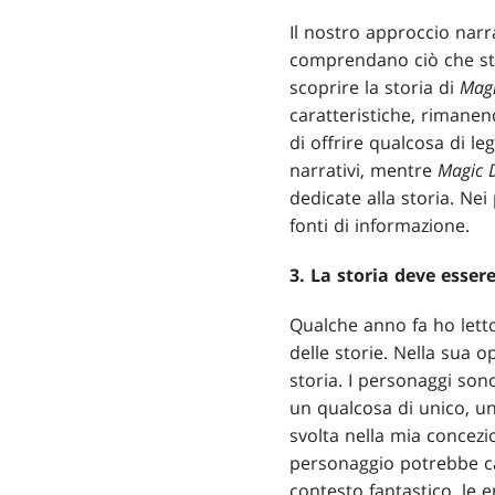
Il nostro approccio narra
comprendano ciò che sta
scoprire la storia di
Mag
caratteristiche, rimane
di offrire qualcosa di l
narrativi, mentre
Magic D
dedicate alla storia. Ne
fonti di informazione.
3. La storia deve esse
Qualche anno fa ho let
delle storie. Nella sua op
storia. I personaggi sono
un qualcosa di unico, un
svolta nella mia concezi
personaggio potrebbe cav
contesto fantastico, le 