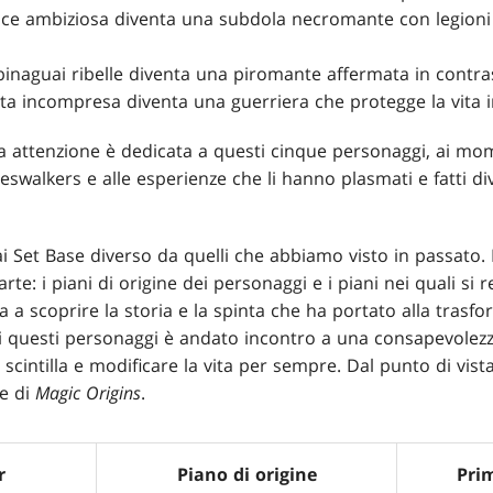
trice ambiziosa diventa una subdola necromante con legioni
naguai ribelle diventa una piromante affermata in contras
ta incompresa diventa una guerriera che protegge la vita 
ra attenzione è dedicata a questi cinque personaggi, ai mom
eswalkers e alle esperienze che li hanno plasmati e fatti d
 Set Base diverso da quelli che abbiamo visto in passato.
rte: i piani di origine dei personaggi e i piani nei quali si
a a scoprire la storia e la spinta che ha portato alla trasf
 questi personaggi è andato incontro a una consapevolez
cintilla e modificare la vita per sempre. Dal punto di vista
re di
Magic Origins
.
r
Piano di origine
Prim