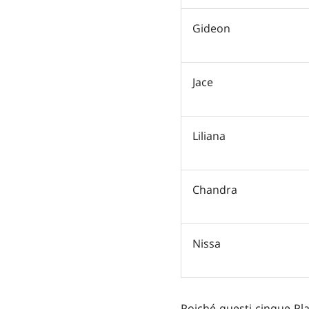
Gideon
Jace
Liliana
Chandra
Nissa
Poiché questi cinque Pl