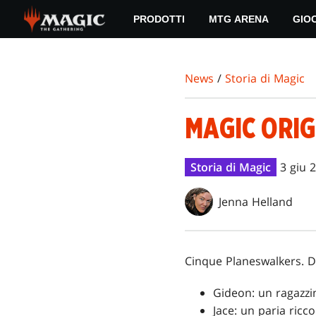
Skip
PRODOTTI
MTG ARENA
GIO
to
main
content
News
/
Storia di Magic
MAGIC ORIG
Storia di Magic
3 giu 
Jenna Helland
Cinque Planeswalkers. Di
Gideon: un ragazzi
Jace: un paria ricc