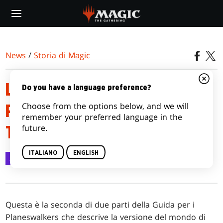
Skip
to
main
content
News
/
Storia di Magic
LA GUIDA PER I
Do you have a language preference?
Choose from the options below, and we will
PLANESWALKERS A DRAGHI DI
remember your preferred language in the
future.
TARKIR, PARTE 2
ITALIANO
ENGLISH
Storia di Magic
18 mar 2015
Questa è la seconda di due parti della Guida per i
Planeswalkers che descrive la versione del mondo di