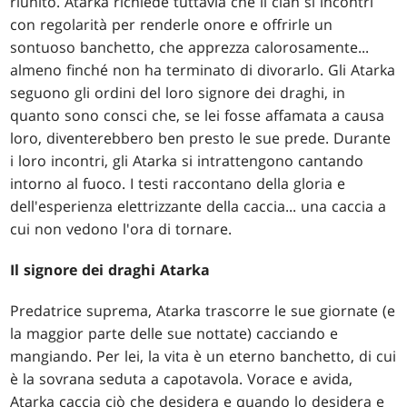
riunito. Atarka richiede tuttavia che il clan si incontri
con regolarità per renderle onore e offrirle un
sontuoso banchetto, che apprezza calorosamente...
almeno finché non ha terminato di divorarlo. Gli Atarka
seguono gli ordini del loro signore dei draghi, in
quanto sono consci che, se lei fosse affamata a causa
loro, diventerebbero ben presto le sue prede. Durante
i loro incontri, gli Atarka si intrattengono cantando
intorno al fuoco. I testi raccontano della gloria e
dell'esperienza elettrizzante della caccia... una caccia a
cui non vedono l'ora di tornare.
Il signore dei draghi Atarka
Predatrice suprema, Atarka trascorre le sue giornate (e
la maggior parte delle sue nottate) cacciando e
mangiando. Per lei, la vita è un eterno banchetto, di cui
è la sovrana seduta a capotavola. Vorace e avida,
Atarka caccia ciò che desidera e quando lo desidera e