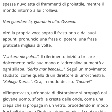
spessa nuvoletta di frammenti di proiettile, mentre il
mondo intorno a lui crollava.
Non guardare là, guarda in alto. Osserva.
Alzò la propria voce sopra il frastuono e dai suoi
appunti pronunciò una frase di potere, una frase
praticata migliaia di volte.
"Ashkara nix pulu...".
Il riferimento iniziò a brillare
dolcemente nella sua mano e l’adrenalina aumentò a
ogni sillaba.
"Sarko mar benosk...".
Seguì un movimento
studiato, come quello di un direttore di un’orchestra.
"Kahuga Duru...".
Ora, in modo deciso.
"Tanare!"
.
All’improvviso, un’ondata di distorsione si propagò dal
giovane uomo, sfiorò le creste delle onde, come una
crepa che si propaga in un vetro, procedendo in modo
frastagliato verso l’imbarcazione nemica. I suoi occhi si