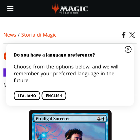
Skip
to
main
content
News
/
Storia di Magic
GLI STREGONI ERRANTI
Do you have a language preference?
Choose from the options below, and we will
Storia di Magic
25 mag 2016
remember your preferred language in the
future.
Mark Price
ITALIANO
ENGLISH