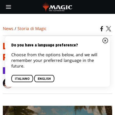
Skip
to
main
content
News
/
Storia di Magic
LA CORSA ALL'ORO - PRIMA
Do you have a language preference?
Choose from the options below, and we will
PARTE
remember your preferred language in the
future.
Storia di Magic
11 ott 2017
ITALIANO
ENGLISH
Alison Lührs