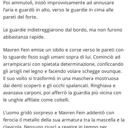
Poi ammutolì, iniziò improvvisamente ad annusare
l’aria e guardò in alto, verso le guardie in cima alle
pareti del forte.
Le guardie indietreggiarono dal bordo, ma non furono
abbastanza rapide.
Mavren Fein emise un sibilo e corse verso le pareti con
lo sguardo fisso sugli umani sopra di lui. Cominciò ad
arrampicarsi con spietata determinazione, conficcando
gli artigli nel legno e facendo volare schegge ovunque.
Il suo volto si trasformò in una maschera mostruosa
dai denti scoperti e gli occhi spalancati. Ringhiava e
avanzava carponi, poi afferrò la guardia più vicina con
le unghie affilate come coltelli.
L’uomo gridò sorpreso e Mavren Fein addentò con
ferocia il metallo della sua armatura tra la mascella e la
clavicola. Nessuno riuscì a reagire in tempo per