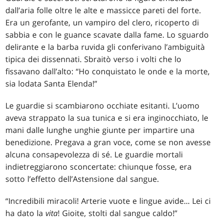
dall’aria folle oltre le alte e massicce pareti del forte.
Era un gerofante, un vampiro del clero, ricoperto di
sabbia e con le guance scavate dalla fame. Lo sguardo
delirante e la barba ruvida gli conferivano l’ambiguità
tipica dei dissennati. Sbraitò verso i volti che lo
fissavano dall’alto: “Ho conquistato le onde e la morte,
sia lodata Santa Elenda!”
Le guardie si scambiarono occhiate esitanti. L’uomo
aveva strappato la sua tunica e si era inginocchiato, le
mani dalle lunghe unghie giunte per impartire una
benedizione. Pregava a gran voce, come se non avesse
alcuna consapevolezza di sé. Le guardie mortali
indietreggiarono sconcertate: chiunque fosse, era
sotto l’effetto dell’Astensione dal sangue.
“Incredibili miracoli! Arterie vuote e lingue avide... Lei ci
ha dato la
vita
! Gioite, stolti dal sangue caldo!”