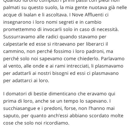
Quando furono compiuti i primi passi con piedi non
palmati su questo suolo, la mia gente nuotava già nelle
acque di Ixalan e li ascoltava. I Nove Affluenti ci
insegnarono i loro nomi segreti e in cambio
promettemmo di invocarli solo in caso di necessità.
Sussurravamo alle radici quando stavamo per
calpestarle ed esse si ritraevano per liberarci il
cammino, non perché fossimo i loro padroni, ma
perché solo noi sapevamo come chiederlo. Parlavamo
al vento, alle onde e ai rami intrecciati, li plasmavamo
per adattarli ai nostri bisogni ed essi ci plasmavano
per adattarci ai loro.
I domatori di bestie dimenticano che eravamo qui
prima di loro, anche se un tempo lo sapevano. I
succhiasangue e i predoni, forse, non l’hanno mai
saputo, per quanto anch’essi abbiano scordato molte
cose che solo noi ricordiamo.