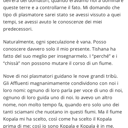
dell’era dei domatori, quando eravamo noi a dominare
queste terre e a controllarne il fato. Mi domando che
tipo di plasmatore sarei stato se avessi vissuto a quei
tempi, se avessi avuto le conoscenze dei miei
predecessori.
Naturalmente, ogni speculazione è vana. Posso
conoscere davvero solo il mio presente. Tishana ha
fatto del suo meglio per insegnarmelo. I “perché” e i
“chissà” non possono mutare il corso di un fiume.
Nove di noi plasmatori guidano le nove grandi tribù.
Gli Affluenti magnanimamente condividono con noi i
loro nomi: ognuno di loro parla per voce di uno di noi,
ognuno di loro guida uno di noi. Io avevo un altro
nome, non molto tempo fa, quando ero solo uno dei
tanti sciamani che nuotano in questi fiumi. Ma il fiume
Kopala mi ha scelto, così come ha scelto il Kopala
prima di me; così io sono Kopala e Kopala è in me.