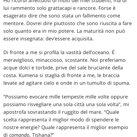
Ho ricordi affettuosi di molti dei miei studenti, ma di
lui rammento solo grattacapi e rancore. Forse è
esagerato dire che sono stata un fallimento come
mentore. Dovrei dire piuttosto che sono riuscita a fare
solo quanto era in mio potere. La maturità non può
essere insegnata: dev’essere acquisita.
Di fronte a me si profila la vastità dell’oceano. È
meraviglioso, minaccioso, scostante. Noi preferiamo
acque dolci e torbide, prive del sale bruciante della
costa. Kumena si staglia di fronte a me, le braccia
levate ad agitare cielo e onde in un tumulto di spuma.
“Possiamo evocare mille tempeste mille volte oppure
possiamo risvegliare una sola città una sola volta”, mi
apostrofa sovrastando il ruggito del mare. “Quale
scelta rappresenta il miglior modo di spendere le
nostre energie? Quale rappresenta il miglior esempio
di
comando
, Tishana?”