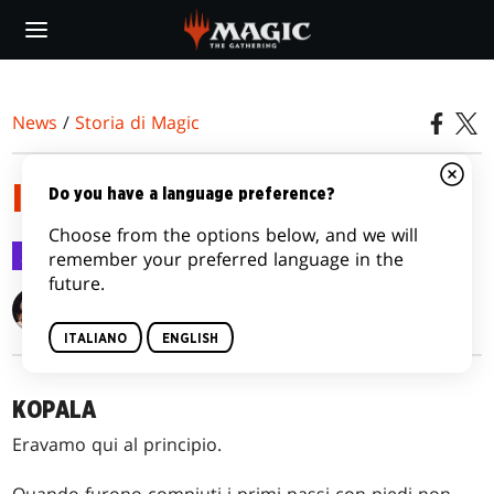
Skip
to
main
content
News
/
Storia di Magic
I PLASMATORI
Do you have a language preference?
Choose from the options below, and we will
Storia di Magic
27 set 2017
remember your preferred language in the
future.
Alison Lührs
ITALIANO
ENGLISH
KOPALA
Eravamo qui al principio.