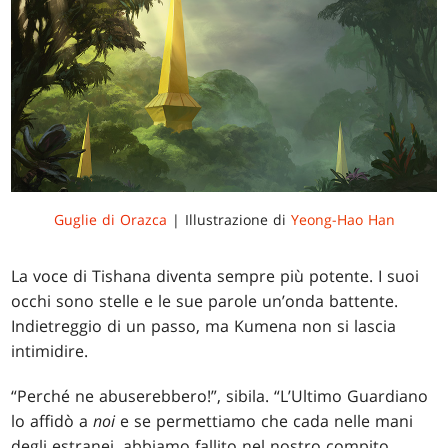
Guglie di Orazca
| Illustrazione di
Yeong-Hao Han
La voce di Tishana diventa sempre più potente. I suoi
occhi sono stelle e le sue parole un’onda battente.
Indietreggio di un passo, ma Kumena non si lascia
intimidire.
“Perché ne abuserebbero!”, sibila. “L’Ultimo Guardiano
lo affidò a
noi
e se permettiamo che cada nelle mani
degli estranei, abbiamo fallito nel nostro compito.